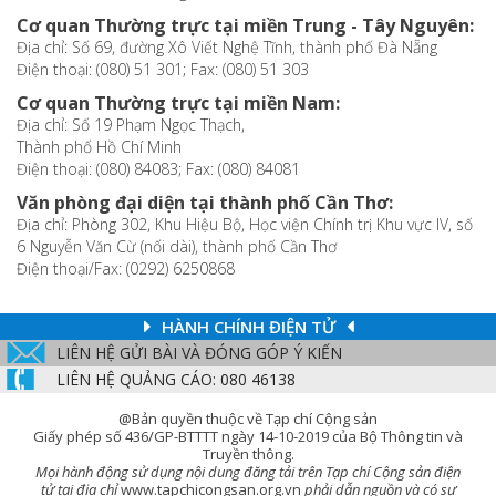
Cơ quan Thường trực tại miền Trung - Tây Nguyên:
Địa chỉ: Số 69, đường Xô Viết Nghệ Tĩnh, thành phố Đà Nẵng
Điện thoại: (080) 51 301; Fax: (080) 51 303
Cơ quan Thường trực tại miền Nam:
Địa chỉ: Số 19 Phạm Ngọc Thạch,
Thành phố Hồ Chí Minh
Điện thoại: (080) 84083; Fax: (080) 84081
Văn phòng đại diện tại thành phố Cần Thơ:
Địa chỉ: Phòng 302, Khu Hiệu Bộ, Học viện Chính trị Khu vực IV, số
6 Nguyễn Văn Cừ (nối dài), thành phố Cần Thơ
Điện thoại/Fax: (0292) 6250868
HÀNH CHÍNH ĐIỆN TỬ
LIÊN HỆ GỬI BÀI VÀ ĐÓNG GÓP Ý KIẾN
LIÊN HỆ QUẢNG CÁO: 080 46138
@Bản quyền thuộc về Tạp chí Cộng sản
Giấy phép số 436/GP-BTTTT ngày 14-10-2019 của Bộ Thông tin và
Truyền thông.
Mọi hành động sử dụng nội dung đăng tải trên Tạp chí Cộng sản điện
tử tại địa chỉ
www.tapchicongsan.org.vn
phải dẫn nguồn và có sự