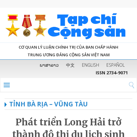
CƠ QUAN LÝ LUẬN CHÍNH TRỊ CỦA BAN CHẤP HÀNH
TRUNG ƯƠNG ĐẢNG CỘNG SẢN VIỆT NAM
ພາສາລາວ
中文
ENGLISH
ESPAÑOL
ISSN 2734-9071
TỈNH BÀ RỊA – VŨNG TÀU
Phát triển Long Hải trở
thành đô thị du lịch sinh