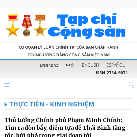
CƠ QUAN LÝ LUẬN CHÍNH TRỊ CỦA BAN CHẤP HÀNH
TRUNG ƯƠNG ĐẢNG CỘNG SẢN VIỆT NAM
ພາສາລາວ
中文
ENGLISH
ESPAÑOL
ISSN 2734-9071
THỰC TIỄN - KINH NGHIỆM
Thủ tướng Chính phủ Phạm Minh Chính:
Tìm ra đòn bẩy, điểm tựa để Thái Bình tăng
tốc, bứt phá trong giai đoạn tới