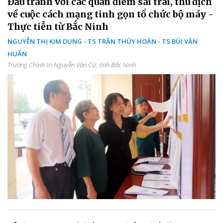
Đấu tranh với các quan điểm sai trái, thù địch
về cuộc cách mạng tinh gọn tổ chức bộ máy -
Thực tiễn từ Bắc Ninh
NGUYỄN THỊ KIM DUNG - TS TRẦN THÚY HOÀN - TS BÙI VĂN
HUẤN
Trường Chính trị Nguyễn Văn Cừ, tỉnh Bắc Ninh