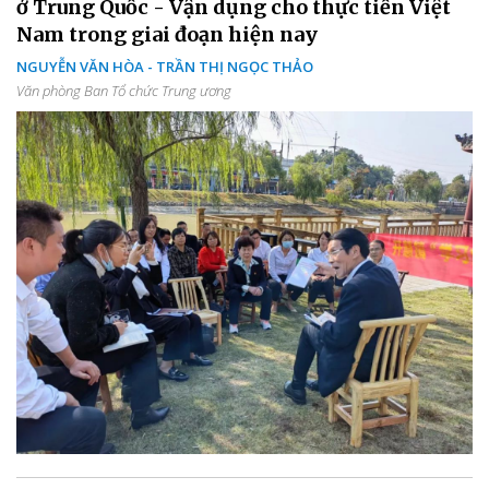
ở Trung Quốc - Vận dụng cho thực tiễn Việt
Nam trong giai đoạn hiện nay
NGUYỄN VĂN HÒA - TRẦN THỊ NGỌC THẢO
Văn phòng Ban Tổ chức Trung ương