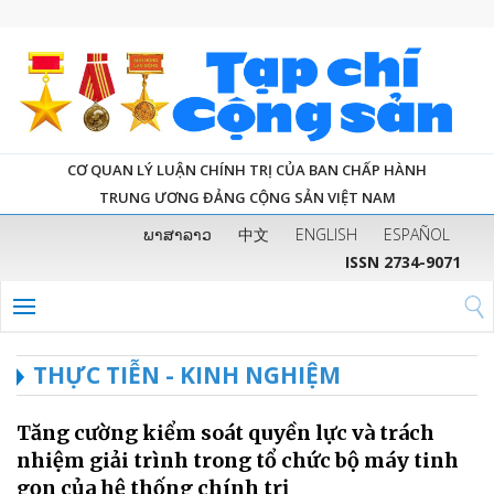
CƠ QUAN LÝ LUẬN CHÍNH TRỊ CỦA BAN CHẤP HÀNH
TRUNG ƯƠNG ĐẢNG CỘNG SẢN VIỆT NAM
ພາສາລາວ
中文
ENGLISH
ESPAÑOL
ISSN 2734-9071
THỰC TIỄN - KINH NGHIỆM
Tăng cường kiểm soát quyền lực và trách
nhiệm giải trình trong tổ chức bộ máy tinh
gọn của hệ thống chính trị