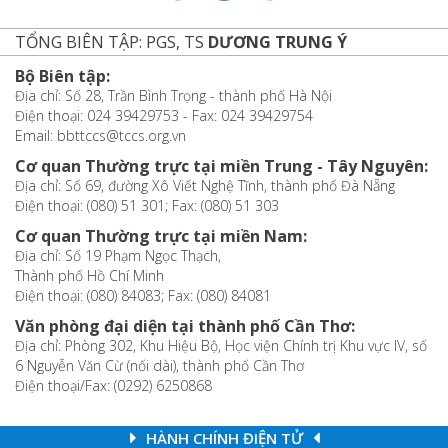
TỔNG BIÊN TẬP: PGS, TS
DƯƠNG TRUNG Ý
Bộ Biên tập:
Địa chỉ: Số 28, Trần Bình Trọng - thành phố Hà Nội
Điện thoại: 024 39429753 - Fax: 024 39429754
Email: bbttccs@tccs.org.vn
Cơ quan Thường trực tại miền Trung - Tây Nguyên:
Địa chỉ: Số 69, đường Xô Viết Nghệ Tĩnh, thành phố Đà Nẵng
Điện thoại: (080) 51 301; Fax: (080) 51 303
Cơ quan Thường trực tại miền Nam:
Địa chỉ: Số 19 Phạm Ngọc Thạch,
Thành phố Hồ Chí Minh
Điện thoại: (080) 84083; Fax: (080) 84081
Văn phòng đại diện tại thành phố Cần Thơ:
Địa chỉ: Phòng 302, Khu Hiệu Bộ, Học viện Chính trị Khu vực IV, số
6 Nguyễn Văn Cừ (nối dài), thành phố Cần Thơ
Điện thoại/Fax: (0292) 6250868
HÀNH CHÍNH ĐIỆN TỬ