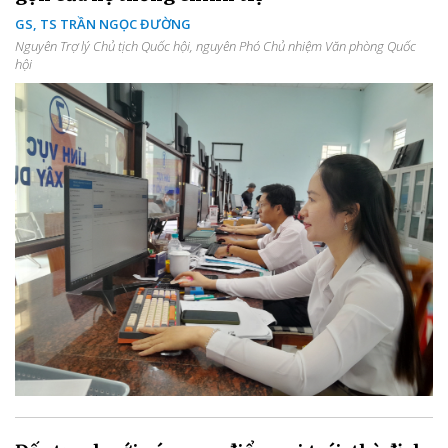
GS, TS TRẦN NGỌC ĐƯỜNG
Nguyên Trợ lý Chủ tịch Quốc hội, nguyên Phó Chủ nhiệm Văn phòng Quốc
hội