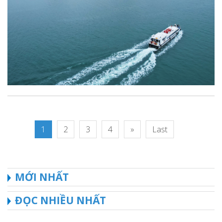
1
2
3
4
»
Last
MỚI NHẤT
ĐỌC NHIỀU NHẤT