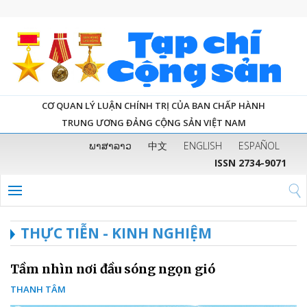
CƠ QUAN LÝ LUẬN CHÍNH TRỊ CỦA BAN CHẤP HÀNH
TRUNG ƯƠNG ĐẢNG CỘNG SẢN VIỆT NAM
ພາສາລາວ
中文
ENGLISH
ESPAÑOL
ISSN 2734-9071
THỰC TIỄN - KINH NGHIỆM
Tầm nhìn nơi đầu sóng ngọn gió
THANH TÂM