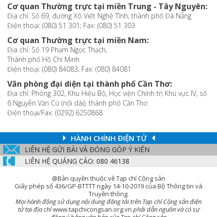
Cơ quan Thường trực tại miền Trung - Tây Nguyên:
Địa chỉ: Số 69, đường Xô Viết Nghệ Tĩnh, thành phố Đà Nẵng
Điện thoại: (080) 51 301; Fax: (080) 51 303
Cơ quan Thường trực tại miền Nam:
Địa chỉ: Số 19 Phạm Ngọc Thạch,
Thành phố Hồ Chí Minh
Điện thoại: (080) 84083; Fax: (080) 84081
Văn phòng đại diện tại thành phố Cần Thơ:
Địa chỉ: Phòng 302, Khu Hiệu Bộ, Học viện Chính trị Khu vực IV, số
6 Nguyễn Văn Cừ (nối dài), thành phố Cần Thơ
Điện thoại/Fax: (0292) 6250868
HÀNH CHÍNH ĐIỆN TỬ
LIÊN HỆ GỬI BÀI VÀ ĐÓNG GÓP Ý KIẾN
LIÊN HỆ QUẢNG CÁO: 080 46138
@Bản quyền thuộc về Tạp chí Cộng sản
Giấy phép số 436/GP-BTTTT ngày 14-10-2019 của Bộ Thông tin và
Truyền thông.
Mọi hành động sử dụng nội dung đăng tải trên Tạp chí Cộng sản điện
tử tại địa chỉ
www.tapchicongsan.org.vn
phải dẫn nguồn và có sự