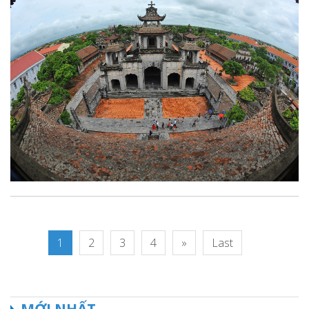
1
2
3
4
»
Last
MỚI NHẤT