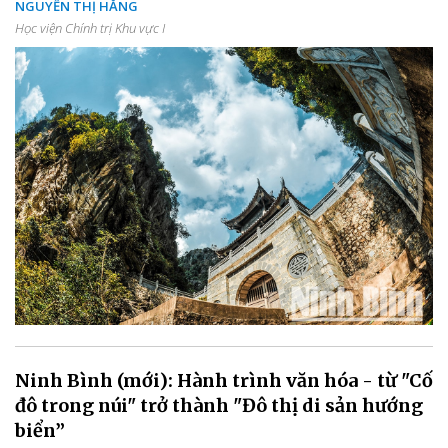
NGUYỄN THỊ HẰNG
Học viện Chính trị Khu vực I
Ninh Bình (mới): Hành trình văn hóa - từ "Cố
đô trong núi" trở thành "Đô thị di sản hướng
biển”