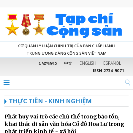
CƠ QUAN LÝ LUẬN CHÍNH TRỊ CỦA BAN CHẤP HÀNH
TRUNG ƯƠNG ĐẢNG CỘNG SẢN VIỆT NAM
ພາສາລາວ
中文
ENGLISH
ESPAÑOL
ISSN 2734-9071
THỰC TIỄN - KINH NGHIỆM
Phát huy vai trò các chủ thể trong bảo tồn,
khai thác di sản văn hóa Cố đô Hoa Lư trong
phát triển kinh tế - xã hội