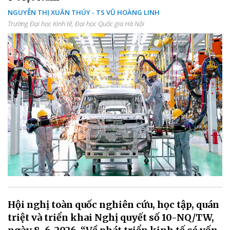
NGUYỄN THỊ XUÂN THÚY - TS VŨ HOÀNG LINH
Trường Đại học Kinh tế, Đại học Quốc gia Hà Nội
Hội nghị toàn quốc nghiên cứu, học tập, quán
triệt và triển khai Nghị quyết số 10-NQ/TW,