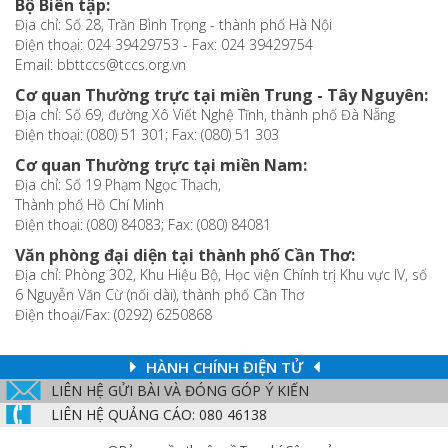
Bộ Biên tập:
Địa chỉ: Số 28, Trần Bình Trọng - thành phố Hà Nội
Điện thoại: 024 39429753 - Fax: 024 39429754
Email: bbttccs@tccs.org.vn
Cơ quan Thường trực tại miền Trung - Tây Nguyên:
Địa chỉ: Số 69, đường Xô Viết Nghệ Tĩnh, thành phố Đà Nẵng
Điện thoại: (080) 51 301; Fax: (080) 51 303
Cơ quan Thường trực tại miền Nam:
Địa chỉ: Số 19 Phạm Ngọc Thạch,
Thành phố Hồ Chí Minh
Điện thoại: (080) 84083; Fax: (080) 84081
Văn phòng đại diện tại thành phố Cần Thơ:
Địa chỉ: Phòng 302, Khu Hiệu Bộ, Học viện Chính trị Khu vực IV, số
6 Nguyễn Văn Cừ (nối dài), thành phố Cần Thơ
Điện thoại/Fax: (0292) 6250868
HÀNH CHÍNH ĐIỆN TỬ
LIÊN HỆ GỬI BÀI VÀ ĐÓNG GÓP Ý KIẾN
LIÊN HỆ QUẢNG CÁO: 080 46138