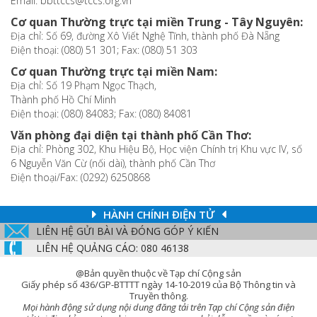
Email: bbttccs@tccs.org.vn
Cơ quan Thường trực tại miền Trung - Tây Nguyên:
Địa chỉ: Số 69, đường Xô Viết Nghệ Tĩnh, thành phố Đà Nẵng
Điện thoại: (080) 51 301; Fax: (080) 51 303
Cơ quan Thường trực tại miền Nam:
Địa chỉ: Số 19 Phạm Ngọc Thạch,
Thành phố Hồ Chí Minh
Điện thoại: (080) 84083; Fax: (080) 84081
Văn phòng đại diện tại thành phố Cần Thơ:
Địa chỉ: Phòng 302, Khu Hiệu Bộ, Học viện Chính trị Khu vực IV, số
6 Nguyễn Văn Cừ (nối dài), thành phố Cần Thơ
Điện thoại/Fax: (0292) 6250868
HÀNH CHÍNH ĐIỆN TỬ
LIÊN HỆ GỬI BÀI VÀ ĐÓNG GÓP Ý KIẾN
LIÊN HỆ QUẢNG CÁO: 080 46138
@Bản quyền thuộc về Tạp chí Cộng sản
Giấy phép số 436/GP-BTTTT ngày 14-10-2019 của Bộ Thông tin và
Truyền thông.
Mọi hành động sử dụng nội dung đăng tải trên Tạp chí Cộng sản điện