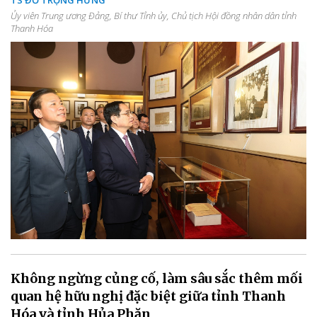
TS ĐỖ TRỌNG HƯNG
Ủy viên Trung ương Đảng, Bí thư Tỉnh ủy, Chủ tịch Hội đồng nhân dân tỉnh
Thanh Hóa
Không ngừng củng cố, làm sâu sắc thêm mối
quan hệ hữu nghị đặc biệt giữa tỉnh Thanh
Hóa và tỉnh Hủa Phăn