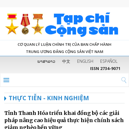
CƠ QUAN LÝ LUẬN CHÍNH TRỊ CỦA BAN CHẤP HÀNH
TRUNG ƯƠNG ĐẢNG CỘNG SẢN VIỆT NAM
ພາສາລາວ
中文
ENGLISH
ESPAÑOL
ISSN 2734-9071
THỰC TIỄN - KINH NGHIỆM
Tỉnh Thanh Hóa triển khai đồng bộ các giải
pháp nâng cao hiệu quả thực hiện chính sách
giảm nghèo bền vững