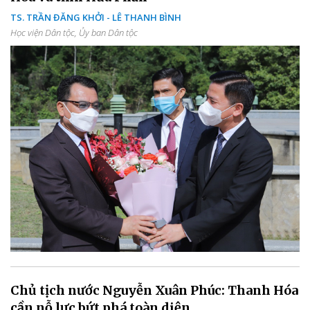
TS. TRẦN ĐĂNG KHỞI - LÊ THANH BÌNH
Học viện Dân tộc, Ủy ban Dân tộc
Chủ tịch nước Nguyễn Xuân Phúc: Thanh Hóa
cần nỗ lực bứt phá toàn diện