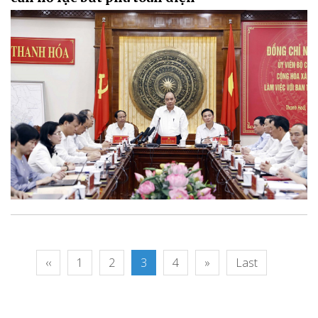
‹‹
1
2
3
4
»
Last