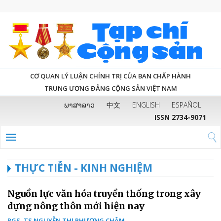
CƠ QUAN LÝ LUẬN CHÍNH TRỊ CỦA BAN CHẤP HÀNH
TRUNG ƯƠNG ĐẢNG CỘNG SẢN VIỆT NAM
ພາສາລາວ
中文
ENGLISH
ESPAÑOL
ISSN 2734-9071
THỰC TIỄN - KINH NGHIỆM
Nguồn lực văn hóa truyền thống trong xây
dựng nông thôn mới hiện nay
PGS, TS NGUYỄN THỊ PHƯƠNG CHÂM