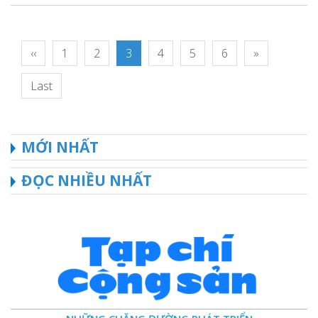
‹‹
1
2
3
4
5
6
»
Last
MỚI NHẤT
ĐỌC NHIỀU NHẤT