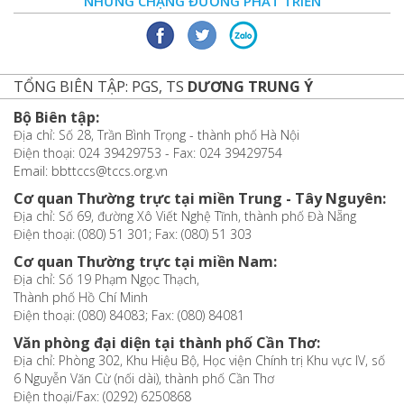
NHỮNG CHẶNG ĐƯỜNG PHÁT TRIỂN
TỔNG BIÊN TẬP: PGS, TS
DƯƠNG TRUNG Ý
Bộ Biên tập:
Địa chỉ: Số 28, Trần Bình Trọng - thành phố Hà Nội
Điện thoại: 024 39429753 - Fax: 024 39429754
Email: bbttccs@tccs.org.vn
Cơ quan Thường trực tại miền Trung - Tây Nguyên:
Địa chỉ: Số 69, đường Xô Viết Nghệ Tĩnh, thành phố Đà Nẵng
Điện thoại: (080) 51 301; Fax: (080) 51 303
Cơ quan Thường trực tại miền Nam:
Địa chỉ: Số 19 Phạm Ngọc Thạch,
Thành phố Hồ Chí Minh
Điện thoại: (080) 84083; Fax: (080) 84081
Văn phòng đại diện tại thành phố Cần Thơ:
Địa chỉ: Phòng 302, Khu Hiệu Bộ, Học viện Chính trị Khu vực IV, số
6 Nguyễn Văn Cừ (nối dài), thành phố Cần Thơ
Điện thoại/Fax: (0292) 6250868