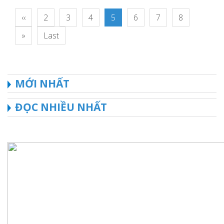
‹‹
2
3
4
5
6
7
8
»
Last
MỚI NHẤT
ĐỌC NHIỀU NHẤT