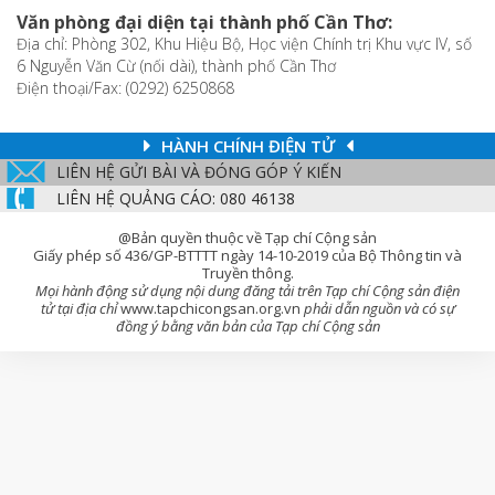
Văn phòng đại diện tại thành phố Cần Thơ:
Địa chỉ: Phòng 302, Khu Hiệu Bộ, Học viện Chính trị Khu vực IV, số
6 Nguyễn Văn Cừ (nối dài), thành phố Cần Thơ
Điện thoại/Fax: (0292) 6250868
HÀNH CHÍNH ĐIỆN TỬ
LIÊN HỆ GỬI BÀI VÀ ĐÓNG GÓP Ý KIẾN
LIÊN HỆ QUẢNG CÁO: 080 46138
@Bản quyền thuộc về Tạp chí Cộng sản
Giấy phép số 436/GP-BTTTT ngày 14-10-2019 của Bộ Thông tin và
Truyền thông.
Mọi hành động sử dụng nội dung đăng tải trên Tạp chí Cộng sản điện
tử tại địa chỉ
www.tapchicongsan.org.vn
phải dẫn nguồn và có sự
đồng ý bằng văn bản của Tạp chí Cộng sản