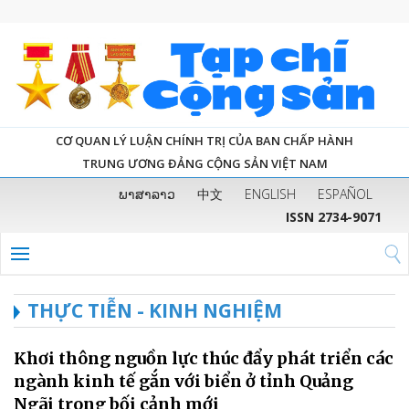
CƠ QUAN LÝ LUẬN CHÍNH TRỊ CỦA BAN CHẤP HÀNH
TRUNG ƯƠNG ĐẢNG CỘNG SẢN VIỆT NAM
ພາສາລາວ
中文
ENGLISH
ESPAÑOL
ISSN 2734-9071
THỰC TIỄN - KINH NGHIỆM
Khơi thông nguồn lực thúc đẩy phát triển các
ngành kinh tế gắn với biển ở tỉnh Quảng
Ngãi trong bối cảnh mới