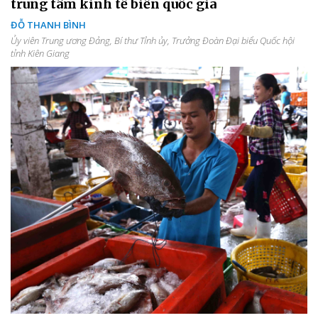
trung tâm kinh tế biển quốc gia
ĐỖ THANH BÌNH
Ủy viên Trung ương Đảng, Bí thư Tỉnh ủy, Trưởng Đoàn Đại biểu Quốc hội
tỉnh Kiên Giang