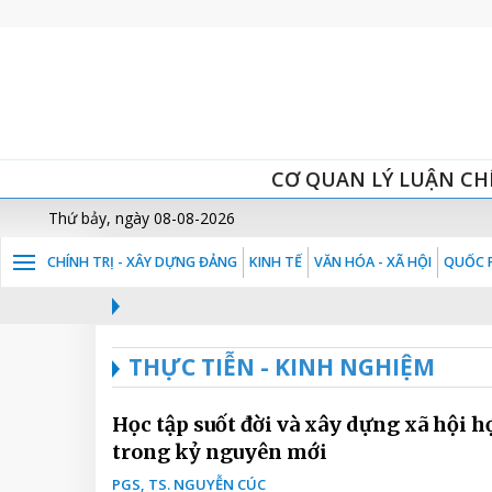
CƠ QUAN LÝ LUẬN CH
Thứ bảy, ngày 08-08-2026
CHÍNH TRỊ - XÂY DỰNG ĐẢNG
KINH TẾ
VĂN HÓA - XÃ HỘI
QUỐC P
THỰC TIỄN - KINH NGHIỆM
Học tập suốt đời và xây dựng xã hội h
trong kỷ nguyên mới
PGS, TS. NGUYỄN CÚC