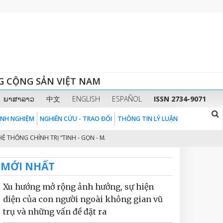
G CỘNG SẢN VIỆT NAM
ພາສາລາວ
中文
ENGLISH
ESPAÑOL
ISSN 2734-9071
KINH NGHIỆM
NGHIÊN CỨU - TRAO ĐỔI
THÔNG TIN LÝ LUẬN
NG CHÍNH TRỊ “TINH - GỌN - MẠNH - HIỆU NĂNG - HIỆU LỰC - HIỆU QUẢ” T
MỚI NHẤT
Xu hướng mở rộng ảnh hưởng, sự hiện
diện của con người ngoài không gian vũ
trụ và những vấn đề đặt ra