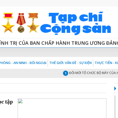
ÍNH TRỊ CỦA BAN CHẤP HÀNH TRUNG ƯƠNG ĐẢN
HÒNG - AN NINH - ĐỐI NGOẠI
THẾ GIỚI: VẤN ĐỀ - SỰ KIỆN
THỰC TIỄN - 
ĐỔI MỚI TỔ CHỨC BỘ MÁY CỦA HỆ THỐ
1
ọc tập