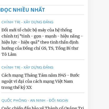
ĐỌC NHIỀU NHẤT
CHÍNH TRỊ - XÂY DỰNG ĐẢNG
Đổi mới tổ chức bộ máy của hệ thống
chính trị “tinh - gọn - mạnh - hiệu năng -
hiệu lực - hiệu quả” theo tinh thần định
hướng của Đồng chí GS, TS, Tổng Bí thư
Tô Lâm
CHÍNH TRỊ - XÂY DỰNG ĐẢNG
Cách mạng Tháng Tám năm 1945 - Bước
ngoặt vĩ đại của cách mạng Việt Nam
trong thế kỷ XX
QUỐC PHÒNG - AN NINH - ĐỐI NGOẠI
Cuộc chiến đấu bảo vệ Thành cổ Quảng Trị