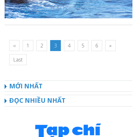
‹‹
1
2
3
4
5
6
»
Last
MỚI NHẤT
ĐỌC NHIỀU NHẤT