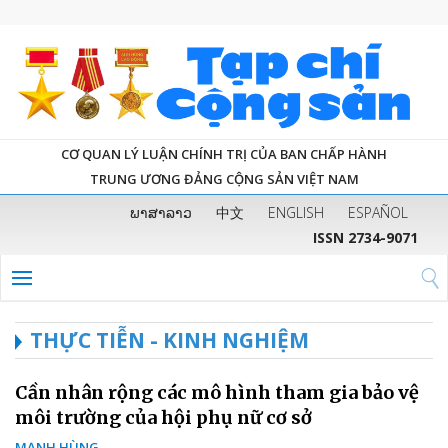
CƠ QUAN LÝ LUẬN CHÍNH TRỊ CỦA BAN CHẤP HÀNH
TRUNG ƯƠNG ĐẢNG CỘNG SẢN VIỆT NAM
ພາສາລາວ
中文
ENGLISH
ESPAÑOL
ISSN 2734-9071
THỰC TIỄN - KINH NGHIỆM
Cần nhân rộng các mô hình tham gia bảo vệ
môi trường của hội phụ nữ cơ sở
MẠNH HÙNG