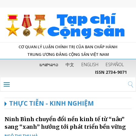
CƠ QUAN LÝ LUẬN CHÍNH TRỊ CỦA BAN CHẤP HÀNH
TRUNG ƯƠNG ĐẢNG CỘNG SẢN VIỆT NAM
ພາສາລາວ
中文
ENGLISH
ESPAÑOL
ISSN 2734-9071
THỰC TIỄN - KINH NGHIỆM
Ninh Bình chuyển đổi nền kinh tế từ “nâu”
sang “xanh” hướng tới phát triển bền vững
NGÔ THỊ THU HÀ