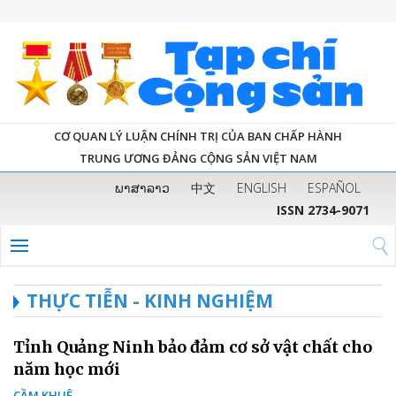
CƠ QUAN LÝ LUẬN CHÍNH TRỊ CỦA BAN CHẤP HÀNH
TRUNG ƯƠNG ĐẢNG CỘNG SẢN VIỆT NAM
ພາສາລາວ
中文
ENGLISH
ESPAÑOL
ISSN 2734-9071
THỰC TIỄN - KINH NGHIỆM
Tỉnh Quảng Ninh bảo đảm cơ sở vật chất cho
năm học mới
CẦM KHUÊ