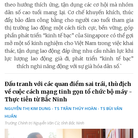
theo hướng thích ứng, tận dụng các cơ hội mà nhóm
dân số cao tuổi mang lại. Cơ chế khuyến khích, thúc
đẩy, bảo đảm công bằng cho người cao tuổi tham gia
thị trường lao động một cách tích cực, bền vững, góp
phần phát triển “kinh tế bạc” của Singapore có thể gợi
mở một số kinh nghiệm cho Việt Nam trong việc khai
thác, tận dụng lao động đáp ứng nhu cầu nhân lực khi
lực lượng lao động già đi, phát triển “kinh tế bạc”
thích nghi năng động với sự già hóa dân số.`
Đấu tranh với các quan điểm sai trái, thù địch
về cuộc cách mạng tinh gọn tổ chức bộ máy -
Thực tiễn từ Bắc Ninh
NGUYỄN THỊ KIM DUNG - TS TRẦN THÚY HOÀN - TS BÙI VĂN
HUẤN
Trường Chính trị Nguyễn Văn Cừ, tỉnh Bắc Ninh