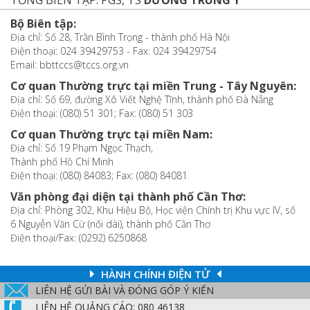
Bộ Biên tập:
Địa chỉ: Số 28, Trần Bình Trọng - thành phố Hà Nội
Điện thoại: 024 39429753 - Fax: 024 39429754
Email: bbttccs@tccs.org.vn
Cơ quan Thường trực tại miền Trung - Tây Nguyên:
Địa chỉ: Số 69, đường Xô Viết Nghệ Tĩnh, thành phố Đà Nẵng
Điện thoại: (080) 51 301; Fax: (080) 51 303
Cơ quan Thường trực tại miền Nam:
Địa chỉ: Số 19 Phạm Ngọc Thạch,
Thành phố Hồ Chí Minh
Điện thoại: (080) 84083; Fax: (080) 84081
Văn phòng đại diện tại thành phố Cần Thơ:
Địa chỉ: Phòng 302, Khu Hiệu Bộ, Học viện Chính trị Khu vực IV, số
6 Nguyễn Văn Cừ (nối dài), thành phố Cần Thơ
Điện thoại/Fax: (0292) 6250868
HÀNH CHÍNH ĐIỆN TỬ
LIÊN HỆ GỬI BÀI VÀ ĐÓNG GÓP Ý KIẾN
LIÊN HỆ QUẢNG CÁO: 080 46138