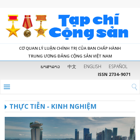
CƠ QUAN LÝ LUẬN CHÍNH TRỊ CỦA BAN CHẤP HÀNH
TRUNG ƯƠNG ĐẢNG CỘNG SẢN VIỆT NAM
ພາສາລາວ
中文
ENGLISH
ESPAÑOL
ISSN 2734-9071
THỰC TIỄN - KINH NGHIỆM