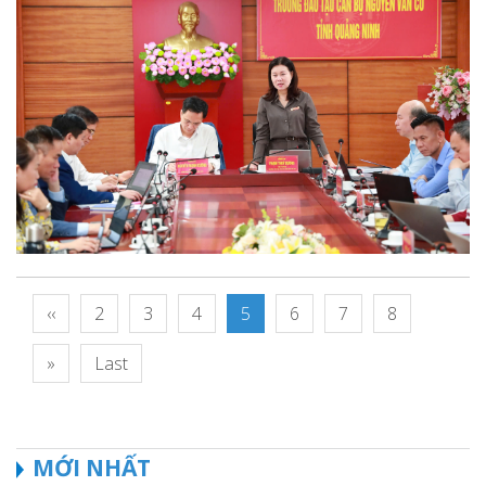
‹‹
2
3
4
5
6
7
8
»
Last
MỚI NHẤT