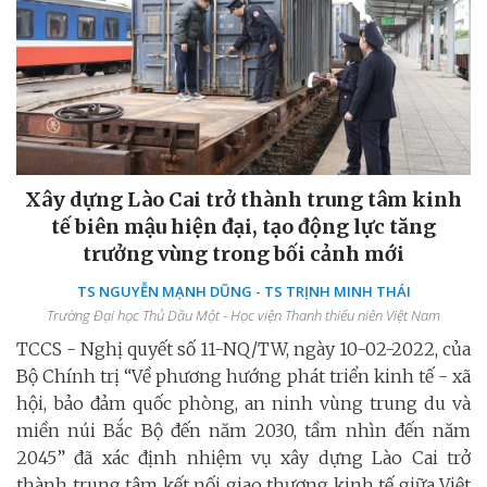
Xây dựng Lào Cai trở thành trung tâm kinh
tế biên mậu hiện đại, tạo động lực tăng
trưởng vùng trong bối cảnh mới
TS NGUYỄN MẠNH DŨNG - TS TRỊNH MINH THÁI
Trường Đại học Thủ Dầu Một - Học viện Thanh thiếu niên Việt Nam
TCCS - Nghị quyết số 11-NQ/TW, ngày 10-02-2022, của
Bộ Chính trị “Về phương hướng phát triển kinh tế - xã
hội, bảo đảm quốc phòng, an ninh vùng trung du và
miền núi Bắc Bộ đến năm 2030, tầm nhìn đến năm
2045” đã xác định nhiệm vụ xây dựng Lào Cai trở
thành trung tâm kết nối giao thương kinh tế giữa Việt