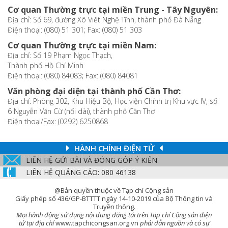
Cơ quan Thường trực tại miền Trung - Tây Nguyên:
Địa chỉ: Số 69, đường Xô Viết Nghệ Tĩnh, thành phố Đà Nẵng
Điện thoại: (080) 51 301; Fax: (080) 51 303
Cơ quan Thường trực tại miền Nam:
Địa chỉ: Số 19 Phạm Ngọc Thạch,
Thành phố Hồ Chí Minh
Điện thoại: (080) 84083; Fax: (080) 84081
Văn phòng đại diện tại thành phố Cần Thơ:
Địa chỉ: Phòng 302, Khu Hiệu Bộ, Học viện Chính trị Khu vực IV, số
6 Nguyễn Văn Cừ (nối dài), thành phố Cần Thơ
Điện thoại/Fax: (0292) 6250868
HÀNH CHÍNH ĐIỆN TỬ
LIÊN HỆ GỬI BÀI VÀ ĐÓNG GÓP Ý KIẾN
LIÊN HỆ QUẢNG CÁO: 080 46138
@Bản quyền thuộc về Tạp chí Cộng sản
Giấy phép số 436/GP-BTTTT ngày 14-10-2019 của Bộ Thông tin và
Truyền thông.
Mọi hành động sử dụng nội dung đăng tải trên Tạp chí Cộng sản điện
tử tại địa chỉ
www.tapchicongsan.org.vn
phải dẫn nguồn và có sự