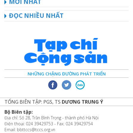
MỚI NHẤT
ĐỌC NHIỀU NHẤT
NHỮNG CHẶNG ĐƯỜNG PHÁT TRIỂN
TỔNG BIÊN TẬP: PGS, TS
DƯƠNG TRUNG Ý
Bộ Biên tập:
Địa chỉ: Số 28, Trần Bình Trọng - thành phố Hà Nội
Điện thoại: 024 39429753 - Fax: 024 39429754
Email: bbttccs@tccs.org.vn