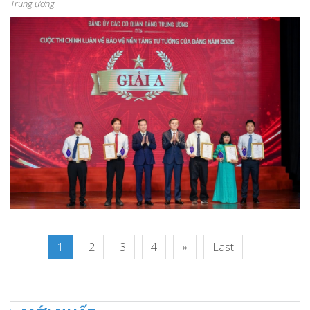
Trung ương
1
2
3
4
»
Last