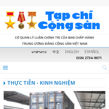
CƠ QUAN LÝ LUẬN CHÍNH TRỊ CỦA BAN CHẤP HÀNH
TRUNG ƯƠNG ĐẢNG CỘNG SẢN VIỆT NAM
ພາສາລາວ
中文
ENGLISH
ESPAÑOL
ISSN 2734-9071
THỰC TIỄN - KINH NGHIỆM