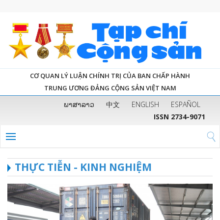
CƠ QUAN LÝ LUẬN CHÍNH TRỊ CỦA BAN CHẤP HÀNH
TRUNG ƯƠNG ĐẢNG CỘNG SẢN VIỆT NAM
ພາສາລາວ
中文
ENGLISH
ESPAÑOL
ISSN 2734-9071
THỰC TIỄN - KINH NGHIỆM