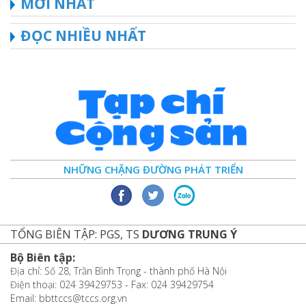
MỚI NHẤT
ĐỌC NHIỀU NHẤT
NHỮNG CHẶNG ĐƯỜNG PHÁT TRIỂN
TỔNG BIÊN TẬP: PGS, TS
DƯƠNG TRUNG Ý
Bộ Biên tập:
Địa chỉ: Số 28, Trần Bình Trọng - thành phố Hà Nội
Điện thoại: 024 39429753 - Fax: 024 39429754
Email: bbttccs@tccs.org.vn