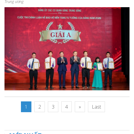
Trung ương
1
2
3
4
»
Last