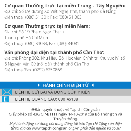
Cơ quan Thường trực tại miền Trung - Tây Nguyên:
Địa chỉ: Số 69, đường Xô Viết Nghệ Tĩnh, thành phố Đà Nẵng
Điện thoại: (080) 51 301; Fax: (080) 51 303
Cơ quan Thường trực tại miền Nam:
Địa chỉ: Số 19 Phạm Ngọc Thạch,
Thành phố Hồ Chí Minh
Điện thoại: (080) 84083; Fax: (080) 84081
Văn phòng đại diện tại thành phố Cần Thơ:
Địa chỉ: Phòng 302, Khu Hiệu Bộ, Học viện Chính trị Khu vực IV, số
6 Nguyễn Văn Cừ (nối dài), thành phố Cần Thơ
Điện thoại/Fax: (0292) 6250868
HÀNH CHÍNH ĐIỆN TỬ
LIÊN HỆ GỬI BÀI VÀ ĐÓNG GÓP Ý KIẾN
LIÊN HỆ QUẢNG CÁO: 080 46138
@Bản quyền thuộc về Tạp chí Cộng sản
Giấy phép số 436/GP-BTTTT ngày 14-10-2019 của Bộ Thông tin và
Truyền thông.
Mọi hành động sử dụng nội dung đăng tải trên Tạp chí Cộng sản điện
tử tại địa chỉ
www.tapchicongsan.org.vn
phải dẫn nguồn và có sự