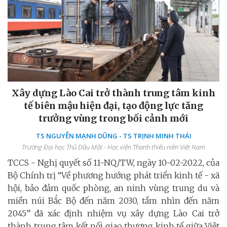
Xây dựng Lào Cai trở thành trung tâm kinh
tế biên mậu hiện đại, tạo động lực tăng
trưởng vùng trong bối cảnh mới
TS NGUYỄN MẠNH DŨNG - TS TRỊNH MINH THÁI
Trường Đại học Thủ Dầu Một - Học viện Thanh thiếu niên Việt Nam
TCCS - Nghị quyết số 11-NQ/TW, ngày 10-02-2022, của
Bộ Chính trị “Về phương hướng phát triển kinh tế - xã
hội, bảo đảm quốc phòng, an ninh vùng trung du và
miền núi Bắc Bộ đến năm 2030, tầm nhìn đến năm
2045” đã xác định nhiệm vụ xây dựng Lào Cai trở
thành trung tâm kết nối giao thương kinh tế giữa Việt