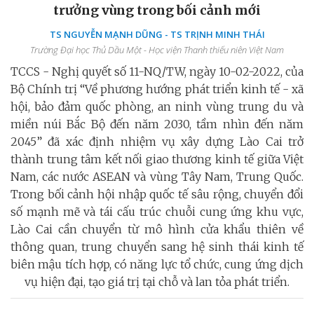
trưởng vùng trong bối cảnh mới
TS NGUYỄN MẠNH DŨNG - TS TRỊNH MINH THÁI
Trường Đại học Thủ Dầu Một - Học viện Thanh thiếu niên Việt Nam
TCCS - Nghị quyết số 11-NQ/TW, ngày 10-02-2022, của
Bộ Chính trị “Về phương hướng phát triển kinh tế - xã
hội, bảo đảm quốc phòng, an ninh vùng trung du và
miền núi Bắc Bộ đến năm 2030, tầm nhìn đến năm
2045” đã xác định nhiệm vụ xây dựng Lào Cai trở
thành trung tâm kết nối giao thương kinh tế giữa Việt
Nam, các nước ASEAN và vùng Tây Nam, Trung Quốc.
Trong bối cảnh hội nhập quốc tế sâu rộng, chuyển đổi
số mạnh mẽ và tái cấu trúc chuỗi cung ứng khu vực,
Lào Cai cần chuyển từ mô hình cửa khẩu thiên về
thông quan, trung chuyển sang hệ sinh thái kinh tế
biên mậu tích hợp, có năng lực tổ chức, cung ứng dịch
vụ hiện đại, tạo giá trị tại chỗ và lan tỏa phát triển.