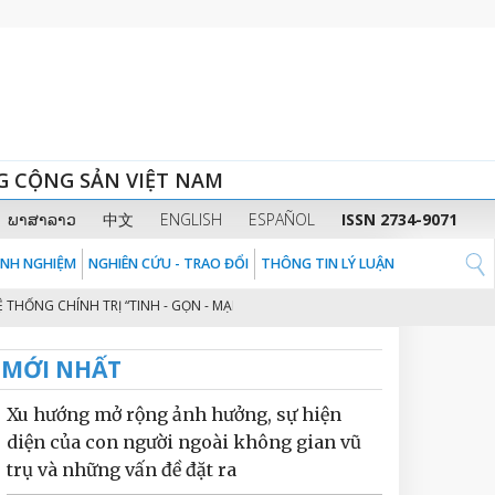
G CỘNG SẢN VIỆT NAM
ພາສາລາວ
中文
ENGLISH
ESPAÑOL
ISSN 2734-9071
KINH NGHIỆM
NGHIÊN CỨU - TRAO ĐỔI
THÔNG TIN LÝ LUẬN
G CHÍNH TRỊ “TINH - GỌN - MẠNH - HIỆU NĂNG - HIỆU LỰC - HIỆU QUẢ” TH
MỚI NHẤT
Xu hướng mở rộng ảnh hưởng, sự hiện
diện của con người ngoài không gian vũ
trụ và những vấn đề đặt ra