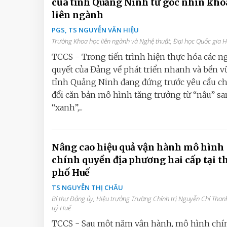
của tỉnh Quảng Ninh từ góc nhìn kho
liên ngành
PGS, TS NGUYỄN VĂN HIỆU
Trường Khoa học liên ngành và Nghệ thuật, Đại học Quốc gia 
TCCS - Trong tiến trình hiện thực hóa các n
quyết của Đảng về phát triển nhanh và bền v
tỉnh Quảng Ninh đang đứng trước yêu cầu c
đổi căn bản mô hình tăng trưởng từ “nâu” s
“xanh”,...
Nâng cao hiệu quả vận hành mô hình
chính quyền địa phương hai cấp tại 
phố Huế
TS NGUYỄN THỊ CHÂU
Bí thư Đảng ủy, Hiệu trưởng Trường Chính trị Nguyễn Chí Than
uỷ Huế
TCCS - Sau một năm vận hành, mô hình chí