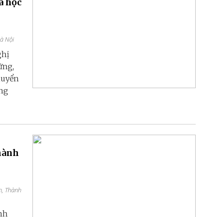
a học
Hà Nội
ghị
ững,
huyển
ang
thành
h, Thành
nh