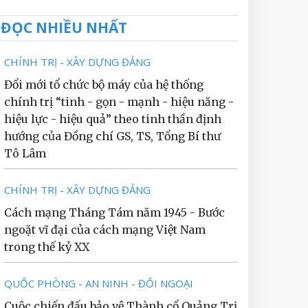
ĐỌC NHIỀU NHẤT
CHÍNH TRỊ - XÂY DỰNG ĐẢNG
Đổi mới tổ chức bộ máy của hệ thống
chính trị “tinh - gọn - mạnh - hiệu năng -
hiệu lực - hiệu quả” theo tinh thần định
hướng của Đồng chí GS, TS, Tổng Bí thư
Tô Lâm
CHÍNH TRỊ - XÂY DỰNG ĐẢNG
Cách mạng Tháng Tám năm 1945 - Bước
ngoặt vĩ đại của cách mạng Việt Nam
trong thế kỷ XX
QUỐC PHÒNG - AN NINH - ĐỐI NGOẠI
Cuộc chiến đấu bảo vệ Thành cổ Quảng Trị