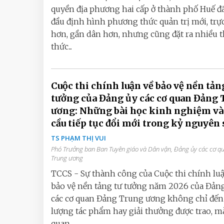
quyền địa phương hai cấp ở thành phố Huế đ
đầu định hình phương thức quản trị mới, trực
hơn, gần dân hơn, nhưng cũng đặt ra nhiều 
thức...
Cuộc thi chính luận về bảo vệ nền tản
tưởng của Đảng ủy các cơ quan Đảng 
ương: Những bài học kinh nghiệm và
cầu tiếp tục đổi mới trong kỷ nguyên 
TS PHẠM THỊ VUI
Phó Trưởng ban Ban Tuyên giáo và Dân vận, Đảng ủy các cơ 
Trung ương
TCCS - Sự thành công của Cuộc thi chính lu
bảo vệ nền tảng tư tưởng năm 2026 của Đản
các cơ quan Đảng Trung ương không chỉ đến 
lượng tác phẩm hay giải thưởng được trao, m
quan...