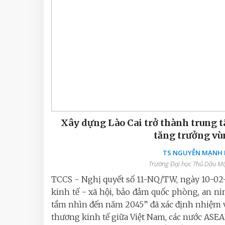
Xây dựng Lào Cai trở thành trung t
tăng trưởng vù
TS NGUYỄN MẠNH D
Trường Đại học Thủ Dầu Một
TCCS - Nghị quyết số 11-NQ/TW, ngày 10-02-
kinh tế - xã hội, bảo đảm quốc phòng, an n
tầm nhìn đến năm 2045” đã xác định nhiệm v
thương kinh tế giữa Việt Nam, các nước ASE