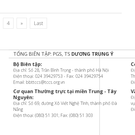
4
»
Last
TỔNG BIÊN TẬP: PGS, TS
DƯƠNG TRUNG Ý
Bộ Biên tập:
C
Địa chỉ: Số 28, Trần Bình Trọng - thành phố Hà Nội
Đị
Điện thoại: 024 39429753 - Fax: 024 39429754
T
Email: bbttccs@tccs.org.vn
Đi
Cơ quan Thường trực tại miền Trung - Tây
V
Nguyên:
Đị
Địa chỉ: Số 69, đường Xô Viết Nghệ Tĩnh, thành phố Đà
vự
Nẵng
Đi
Điện thoại: (080) 51 301; Fax: (080) 51 303