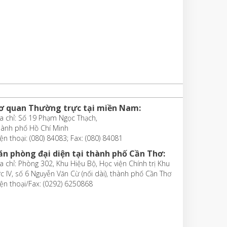
ơ quan Thường trực tại miền Nam:
a chỉ: Số 19 Phạm Ngọc Thạch,
hành phố Hồ Chí Minh
ện thoại: (080) 84083; Fax: (080) 84081
ăn phòng đại diện tại thành phố Cần Thơ:
a chỉ: Phòng 302, Khu Hiệu Bộ, Học viện Chính trị Khu
c IV, số 6 Nguyễn Văn Cừ (nối dài), thành phố Cần Thơ
ện thoại/Fax: (0292) 6250868