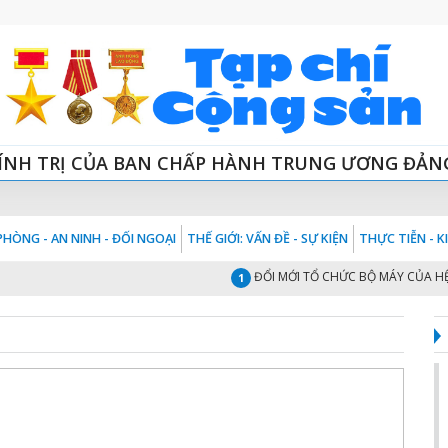
ÍNH TRỊ CỦA BAN CHẤP HÀNH TRUNG ƯƠNG ĐẢN
HÒNG - AN NINH - ĐỐI NGOẠI
THẾ GIỚI: VẤN ĐỀ - SỰ KIỆN
THỰC TIỄN - 
ĐỔI MỚI TỔ CHỨC BỘ MÁY CỦA HỆ THỐN
1