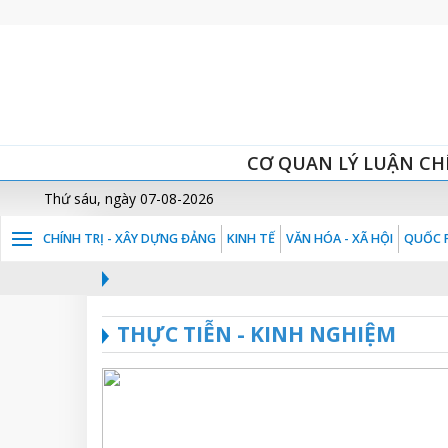
CƠ QUAN LÝ LUẬN CH
Thứ sáu, ngày 07-08-2026
CHÍNH TRỊ - XÂY DỰNG ĐẢNG
KINH TẾ
VĂN HÓA - XÃ HỘI
QUỐC P
THỰC TIỄN - KINH NGHIỆM