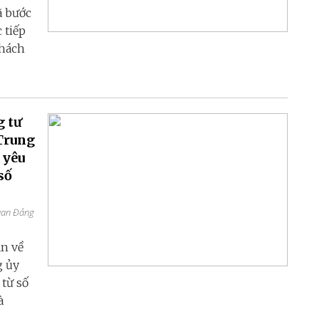
ã bước
 tiếp
thách
g tư
Trung
 yêu
số
quan Đảng
ận về
g ủy
từ số
à