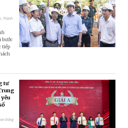
h, Thành
nh
ã bước
 tiếp
thách
g tư
Trung
 yêu
số
quan Đảng