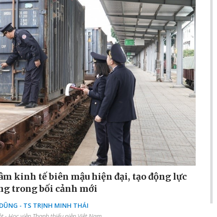
âm kinh tế biên mậu hiện đại, tạo động lực
ng trong bối cảnh mới
ŨNG - TS TRỊNH MINH THÁI
 - Học viện Thanh thiếu niên Việt Nam