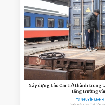
Xây dựng Lào Cai trở thành trung t
tăng trưởng vù
TS NGUYỄN MẠNH D
Trường Đại học Thủ Dầu Một