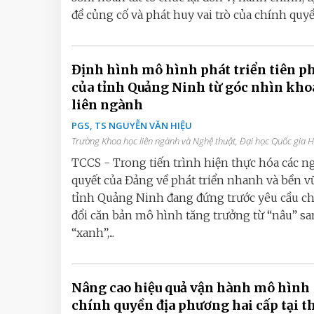
đề củng cố và phát huy vai trò của chính quyền
Định hình mô hình phát triển tiên p
của tỉnh Quảng Ninh từ góc nhìn kho
liên ngành
PGS, TS NGUYỄN VĂN HIỆU
Trường Khoa học liên ngành và Nghệ thuật, Đại học Quốc gia 
TCCS - Trong tiến trình hiện thực hóa các n
quyết của Đảng về phát triển nhanh và bền v
tỉnh Quảng Ninh đang đứng trước yêu cầu c
đổi căn bản mô hình tăng trưởng từ “nâu” s
“xanh”,...
Nâng cao hiệu quả vận hành mô hình
chính quyền địa phương hai cấp tại 