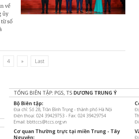
ận về
g ủy
từ số
à
4
»
Last
TỔNG BIÊN TẬP: PGS, TS
DƯƠNG TRUNG Ý
Bộ Biên tập:
C
Địa chỉ: Số 28, Trần Bình Trọng - thành phố Hà Nội
Đị
Điện thoại: 024 39429753 - Fax: 024 39429754
T
Email: bbttccs@tccs.org.vn
Đi
Cơ quan Thường trực tại miền Trung - Tây
V
Nguyên:
Đị