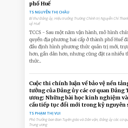
phố Huế
TS NGUYỄN THỊ CHÂU
Bí thư Đảng ủy, Hiệu trưởng Trường Chính trị Nguyễn Chí Than
uỷ Huế
TCCS - Sau một năm vận hành, mô hình chí
quyền địa phương hai cấp ở thành phố Huế đ
đầu định hình phương thức quản trị mới, trực
hơn, gần dân hơn, nhưng cũng đặt ra nhiều 
thức...
Cuộc thi chính luận về bảo vệ nền tản
tưởng của Đảng ủy các cơ quan Đảng 
ương: Những bài học kinh nghiệm và
cầu tiếp tục đổi mới trong kỷ nguyên 
TS PHẠM THỊ VUI
Phó Trưởng ban Ban Tuyên giáo và Dân vận, Đảng ủy các cơ 
Trung ương