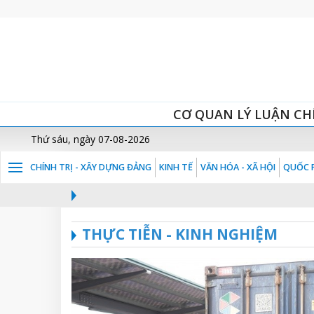
CƠ QUAN LÝ LUẬN CH
Thứ sáu, ngày 07-08-2026
CHÍNH TRỊ - XÂY DỰNG ĐẢNG
KINH TẾ
VĂN HÓA - XÃ HỘI
QUỐC P
THỰC TIỄN - KINH NGHIỆM