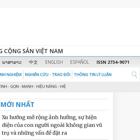
G CỘNG SẢN VIỆT NAM
ພາສາລາວ
中文
ENGLISH
ESPAÑOL
ISSN 2734-9071
KINH NGHIỆM
NGHIÊN CỨU - TRAO ĐỔI
THÔNG TIN LÝ LUẬN
- GỌN - MẠNH - HIỆU NĂNG - HIỆU LỰC - HIỆU QUẢ” THEO TINH THẦN ĐỊNH 
MỚI NHẤT
Xu hướng mở rộng ảnh hưởng, sự hiện
diện của con người ngoài không gian vũ
trụ và những vấn đề đặt ra