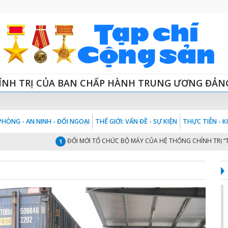
ÍNH TRỊ CỦA BAN CHẤP HÀNH TRUNG ƯƠNG ĐẢN
HÒNG - AN NINH - ĐỐI NGOẠI
THẾ GIỚI: VẤN ĐỀ - SỰ KIỆN
THỰC TIỄN - 
ĐỔI MỚI TỔ CHỨC BỘ MÁY CỦA HỆ THỐNG CHÍNH TRỊ “TINH 
1