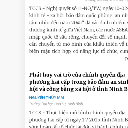
TCCS - Nghị quyết số 11-NQ/TW, ngày 10-02-
kinh tế - xã hội, bảo đảm quốc phòng, an n
tầm nhìn đến năm 2045” đã xác định nhiệm v
thương kinh tế giữa Việt Nam, các nước ASE
nhập quốc tế sâu rộng, chuyển đổi số mạnh 
cần chuyển từ mô hình cửa khẩu thiên về t
biên mậu tích hợp, có năng lực tổ chức, cung
p
Phát huy vai trò của chính quyền địa
phương hai cấp trong bảo đảm an sin
hội và công bằng xã hội ở tỉnh Ninh 
NGUYỄN THÚY MAI
Trường Đại học Hoa Lư, Ninh Bình
TCCS - Thực hiện mô hình chính quyền địa
phương hai cấp từ ngày 1-7-2025, tỉnh Ninh 
sớm hoàn tất tổ chức lại đơn vị hành chính, t