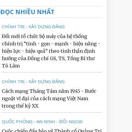
ĐỌC NHIỀU NHẤT
CHÍNH TRỊ - XÂY DỰNG ĐẢNG
Đổi mới tổ chức bộ máy của hệ thống
chính trị “tinh - gọn - mạnh - hiệu năng -
hiệu lực - hiệu quả” theo tinh thần định
hướng của Đồng chí GS, TS, Tổng Bí thư
Tô Lâm
CHÍNH TRỊ - XÂY DỰNG ĐẢNG
Cách mạng Tháng Tám năm 1945 - Bước
ngoặt vĩ đại của cách mạng Việt Nam
trong thế kỷ XX
QUỐC PHÒNG - AN NINH - ĐỐI NGOẠI
Cuộc chiến đấu bảo vệ Thành cổ Quảng Trị