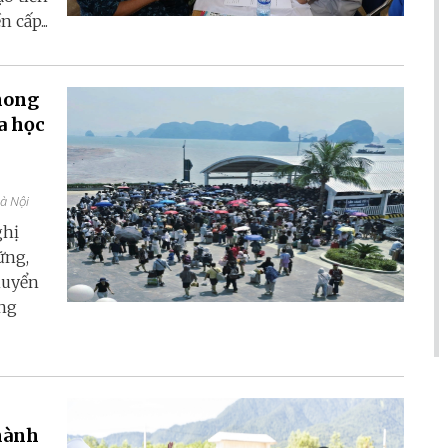
 cấp...
hong
a học
Hà Nội
ghị
ững,
huyển
ang
thành