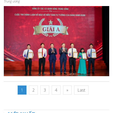
Trung ương
1
2
3
4
»
Last