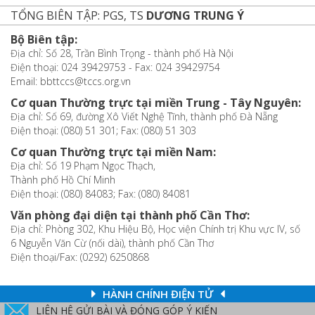
TỔNG BIÊN TẬP: PGS, TS
DƯƠNG TRUNG Ý
Bộ Biên tập:
Địa chỉ: Số 28, Trần Bình Trọng - thành phố Hà Nội
Điện thoại: 024 39429753 - Fax: 024 39429754
Email: bbttccs@tccs.org.vn
Cơ quan Thường trực tại miền Trung - Tây Nguyên:
Địa chỉ: Số 69, đường Xô Viết Nghệ Tĩnh, thành phố Đà Nẵng
Điện thoại: (080) 51 301; Fax: (080) 51 303
Cơ quan Thường trực tại miền Nam:
Địa chỉ: Số 19 Phạm Ngọc Thạch,
Thành phố Hồ Chí Minh
Điện thoại: (080) 84083; Fax: (080) 84081
Văn phòng đại diện tại thành phố Cần Thơ:
Địa chỉ: Phòng 302, Khu Hiệu Bộ, Học viện Chính trị Khu vực IV, số
6 Nguyễn Văn Cừ (nối dài), thành phố Cần Thơ
Điện thoại/Fax: (0292) 6250868
HÀNH CHÍNH ĐIỆN TỬ
LIÊN HỆ GỬI BÀI VÀ ĐÓNG GÓP Ý KIẾN