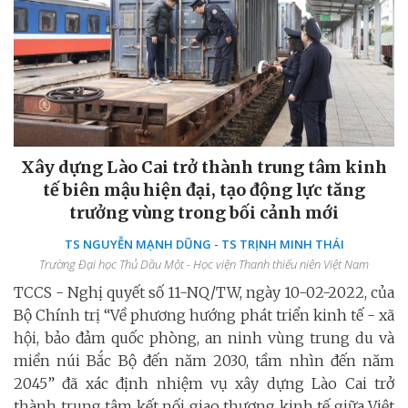
Xây dựng Lào Cai trở thành trung tâm kinh
tế biên mậu hiện đại, tạo động lực tăng
trưởng vùng trong bối cảnh mới
TS NGUYỄN MẠNH DŨNG - TS TRỊNH MINH THÁI
Trường Đại học Thủ Dầu Một - Học viện Thanh thiếu niên Việt Nam
TCCS - Nghị quyết số 11-NQ/TW, ngày 10-02-2022, của
Bộ Chính trị “Về phương hướng phát triển kinh tế - xã
hội, bảo đảm quốc phòng, an ninh vùng trung du và
miền núi Bắc Bộ đến năm 2030, tầm nhìn đến năm
2045” đã xác định nhiệm vụ xây dựng Lào Cai trở
thành trung tâm kết nối giao thương kinh tế giữa Việt