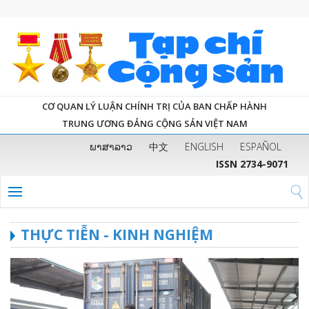
CƠ QUAN LÝ LUẬN CHÍNH TRỊ CỦA BAN CHẤP HÀNH
TRUNG ƯƠNG ĐẢNG CỘNG SẢN VIỆT NAM
ພາສາລາວ
中文
ENGLISH
ESPAÑOL
ISSN 2734-9071
THỰC TIỄN - KINH NGHIỆM