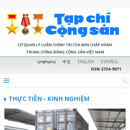
CƠ QUAN LÝ LUẬN CHÍNH TRỊ CỦA BAN CHẤP HÀNH
TRUNG ƯƠNG ĐẢNG CỘNG SẢN VIỆT NAM
ພາສາລາວ
中文
ENGLISH
ESPAÑOL
ISSN 2734-9071
THỰC TIỄN - KINH NGHIỆM