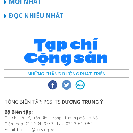
MỚI NHẤT
ĐỌC NHIỀU NHẤT
NHỮNG CHẶNG ĐƯỜNG PHÁT TRIỂN
TỔNG BIÊN TẬP: PGS, TS
DƯƠNG TRUNG Ý
Bộ Biên tập:
Địa chỉ: Số 28, Trần Bình Trọng - thành phố Hà Nội
Điện thoại: 024 39429753 - Fax: 024 39429754
Email: bbttccs@tccs.org.vn