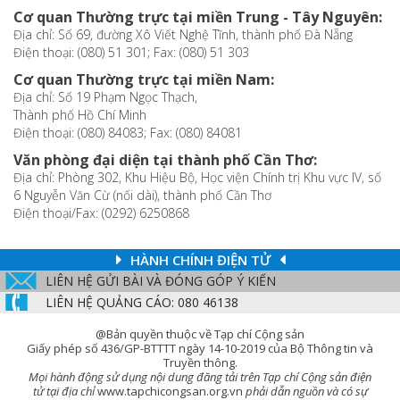
Cơ quan Thường trực tại miền Trung - Tây Nguyên:
Địa chỉ: Số 69, đường Xô Viết Nghệ Tĩnh, thành phố Đà Nẵng
Điện thoại: (080) 51 301; Fax: (080) 51 303
Cơ quan Thường trực tại miền Nam:
Địa chỉ: Số 19 Phạm Ngọc Thạch,
Thành phố Hồ Chí Minh
Điện thoại: (080) 84083; Fax: (080) 84081
Văn phòng đại diện tại thành phố Cần Thơ:
Địa chỉ: Phòng 302, Khu Hiệu Bộ, Học viện Chính trị Khu vực IV, số
6 Nguyễn Văn Cừ (nối dài), thành phố Cần Thơ
Điện thoại/Fax: (0292) 6250868
HÀNH CHÍNH ĐIỆN TỬ
LIÊN HỆ GỬI BÀI VÀ ĐÓNG GÓP Ý KIẾN
LIÊN HỆ QUẢNG CÁO: 080 46138
@Bản quyền thuộc về Tạp chí Cộng sản
Giấy phép số 436/GP-BTTTT ngày 14-10-2019 của Bộ Thông tin và
Truyền thông.
Mọi hành động sử dụng nội dung đăng tải trên Tạp chí Cộng sản điện
tử tại địa chỉ
www.tapchicongsan.org.vn
phải dẫn nguồn và có sự