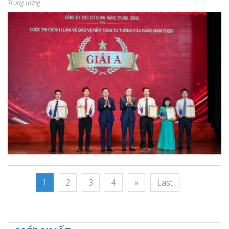
Trung ương
1
2
3
4
»
Last