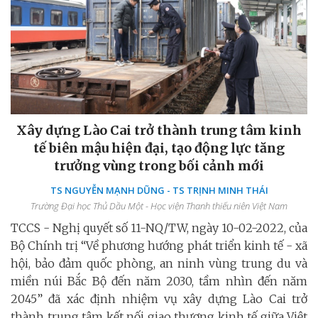
Xây dựng Lào Cai trở thành trung tâm kinh
tế biên mậu hiện đại, tạo động lực tăng
trưởng vùng trong bối cảnh mới
TS NGUYỄN MẠNH DŨNG - TS TRỊNH MINH THÁI
Trường Đại học Thủ Dầu Một - Học viện Thanh thiếu niên Việt Nam
TCCS - Nghị quyết số 11-NQ/TW, ngày 10-02-2022, của
Bộ Chính trị “Về phương hướng phát triển kinh tế - xã
hội, bảo đảm quốc phòng, an ninh vùng trung du và
miền núi Bắc Bộ đến năm 2030, tầm nhìn đến năm
2045” đã xác định nhiệm vụ xây dựng Lào Cai trở
thành trung tâm kết nối giao thương kinh tế giữa Việt