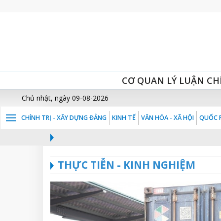
CƠ QUAN LÝ LUẬN CH
Chủ nhật, ngày 09-08-2026
CHÍNH TRỊ - XÂY DỰNG ĐẢNG
KINH TẾ
VĂN HÓA - XÃ HỘI
QUỐC P
THỰC TIỄN - KINH NGHIỆM