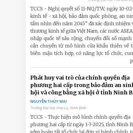
TCCS - Nghị quyết số 11-NQ/TW, ngày 10-02-
kinh tế - xã hội, bảo đảm quốc phòng, an n
tầm nhìn đến năm 2045” đã xác định nhiệm v
thương kinh tế giữa Việt Nam, các nước ASE
nhập quốc tế sâu rộng, chuyển đổi số mạnh 
cần chuyển từ mô hình cửa khẩu thiên về t
biên mậu tích hợp, có năng lực tổ chức, cung
p
Phát huy vai trò của chính quyền địa
phương hai cấp trong bảo đảm an sin
hội và công bằng xã hội ở tỉnh Ninh 
NGUYỄN THÚY MAI
Trường Đại học Hoa Lư, Ninh Bình
TCCS - Thực hiện mô hình chính quyền địa
phương hai cấp từ ngày 1-7-2025, tỉnh Ninh 
sớm hoàn tất tổ chức lại đơn vị hành chính, t