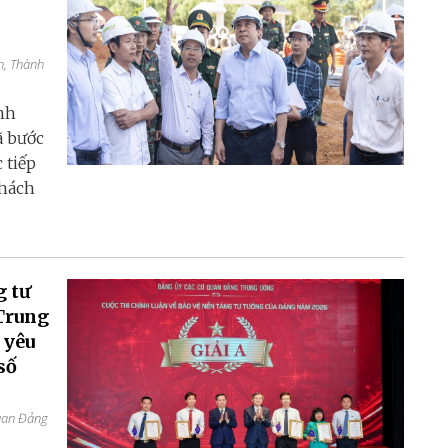
h, Thành
nh
ã bước
 tiếp
thách
g tư
Trung
 yêu
số
quan Đảng