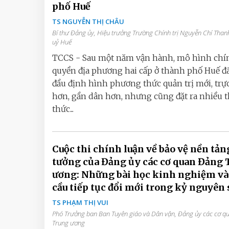
phố Huế
TS NGUYỄN THỊ CHÂU
Bí thư Đảng ủy, Hiệu trưởng Trường Chính trị Nguyễn Chí Than
uỷ Huế
TCCS - Sau một năm vận hành, mô hình chí
quyền địa phương hai cấp ở thành phố Huế đ
đầu định hình phương thức quản trị mới, trực
hơn, gần dân hơn, nhưng cũng đặt ra nhiều 
thức...
Cuộc thi chính luận về bảo vệ nền tản
tưởng của Đảng ủy các cơ quan Đảng 
ương: Những bài học kinh nghiệm và
cầu tiếp tục đổi mới trong kỷ nguyên 
TS PHẠM THỊ VUI
Phó Trưởng ban Ban Tuyên giáo và Dân vận, Đảng ủy các cơ 
Trung ương