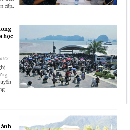
 cấp...
hong
a học
Hà Nội
ghị
ững,
huyển
ang
thành