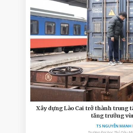
Xây dựng Lào Cai trở thành trung t
tăng trưởng vù
TS NGUYỄN MẠNH D
Trường Đại học Thủ Dầu Một