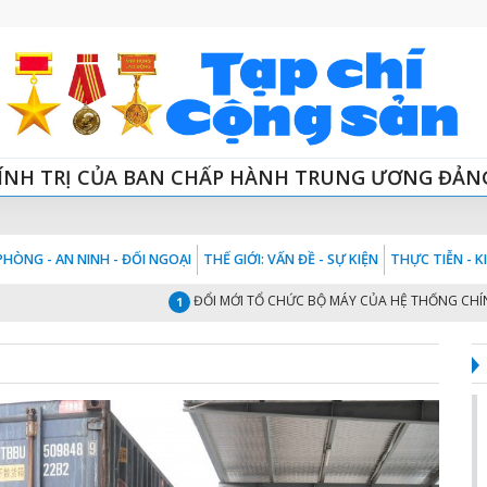
ÍNH TRỊ CỦA BAN CHẤP HÀNH TRUNG ƯƠNG ĐẢN
HÒNG - AN NINH - ĐỐI NGOẠI
THẾ GIỚI: VẤN ĐỀ - SỰ KIỆN
THỰC TIỄN - 
ĐỔI MỚI TỔ CHỨC BỘ MÁY CỦA HỆ THỐNG CHÍNH TRỊ 
1