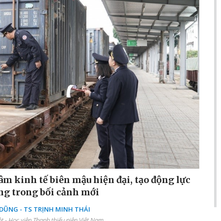
âm kinh tế biên mậu hiện đại, tạo động lực
ng trong bối cảnh mới
ŨNG - TS TRỊNH MINH THÁI
 - Học viện Thanh thiếu niên Việt Nam