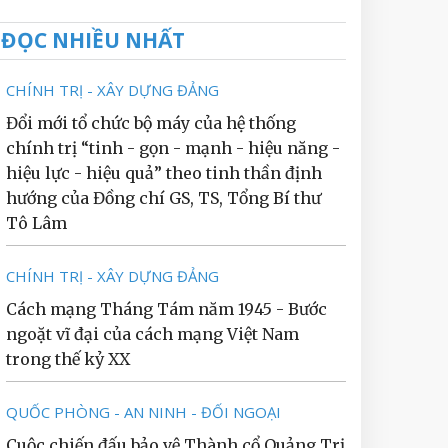
ĐỌC NHIỀU NHẤT
CHÍNH TRỊ - XÂY DỰNG ĐẢNG
Đổi mới tổ chức bộ máy của hệ thống
chính trị “tinh - gọn - mạnh - hiệu năng -
hiệu lực - hiệu quả” theo tinh thần định
hướng của Đồng chí GS, TS, Tổng Bí thư
Tô Lâm
CHÍNH TRỊ - XÂY DỰNG ĐẢNG
Cách mạng Tháng Tám năm 1945 - Bước
ngoặt vĩ đại của cách mạng Việt Nam
trong thế kỷ XX
QUỐC PHÒNG - AN NINH - ĐỐI NGOẠI
Cuộc chiến đấu bảo vệ Thành cổ Quảng Trị