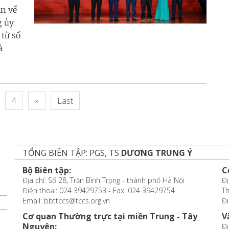
ận về
g ủy
từ số
à
4
»
Last
TỔNG BIÊN TẬP: PGS, TS
DƯƠNG TRUNG Ý
Bộ Biên tập:
C
Địa chỉ: Số 28, Trần Bình Trọng - thành phố Hà Nội
Đị
Điện thoại: 024 39429753 - Fax: 024 39429754
T
Email: bbttccs@tccs.org.vn
Đi
Cơ quan Thường trực tại miền Trung - Tây
V
Nguyên:
Đị