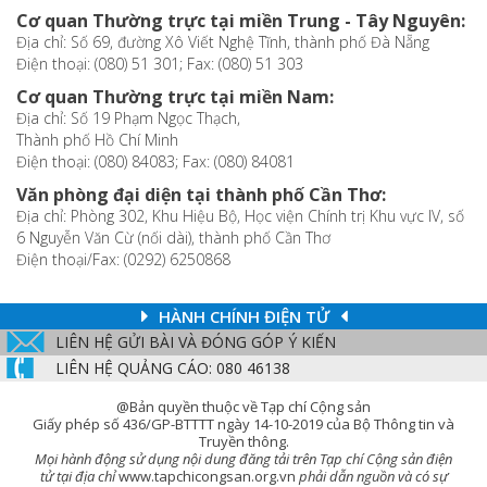
Cơ quan Thường trực tại miền Trung - Tây Nguyên:
Địa chỉ: Số 69, đường Xô Viết Nghệ Tĩnh, thành phố Đà Nẵng
Điện thoại: (080) 51 301; Fax: (080) 51 303
Cơ quan Thường trực tại miền Nam:
Địa chỉ: Số 19 Phạm Ngọc Thạch,
Thành phố Hồ Chí Minh
Điện thoại: (080) 84083; Fax: (080) 84081
Văn phòng đại diện tại thành phố Cần Thơ:
Địa chỉ: Phòng 302, Khu Hiệu Bộ, Học viện Chính trị Khu vực IV, số
6 Nguyễn Văn Cừ (nối dài), thành phố Cần Thơ
Điện thoại/Fax: (0292) 6250868
HÀNH CHÍNH ĐIỆN TỬ
LIÊN HỆ GỬI BÀI VÀ ĐÓNG GÓP Ý KIẾN
LIÊN HỆ QUẢNG CÁO: 080 46138
@Bản quyền thuộc về Tạp chí Cộng sản
Giấy phép số 436/GP-BTTTT ngày 14-10-2019 của Bộ Thông tin và
Truyền thông.
Mọi hành động sử dụng nội dung đăng tải trên Tạp chí Cộng sản điện
tử tại địa chỉ
www.tapchicongsan.org.vn
phải dẫn nguồn và có sự