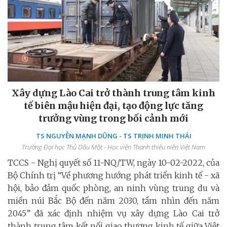
Xây dựng Lào Cai trở thành trung tâm kinh
tế biên mậu hiện đại, tạo động lực tăng
trưởng vùng trong bối cảnh mới
TS NGUYỄN MẠNH DŨNG - TS TRỊNH MINH THÁI
Trường Đại học Thủ Dầu Một - Học viện Thanh thiếu niên Việt Nam
TCCS - Nghị quyết số 11-NQ/TW, ngày 10-02-2022, của
Bộ Chính trị “Về phương hướng phát triển kinh tế - xã
hội, bảo đảm quốc phòng, an ninh vùng trung du và
miền núi Bắc Bộ đến năm 2030, tầm nhìn đến năm
2045” đã xác định nhiệm vụ xây dựng Lào Cai trở
thành trung tâm kết nối giao thương kinh tế giữa Việt