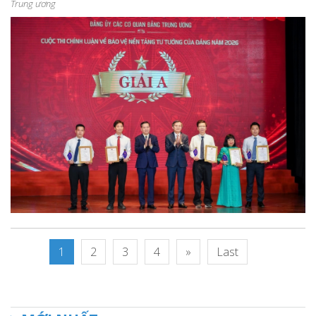
Trung ương
1
2
3
4
»
Last