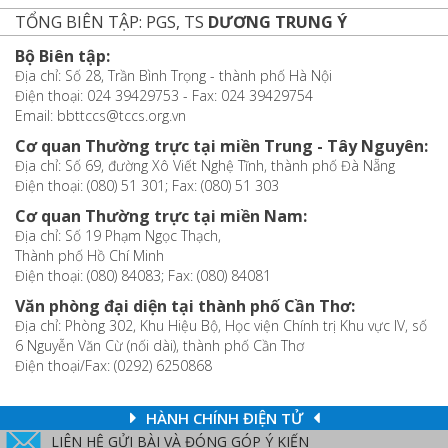
TỔNG BIÊN TẬP: PGS, TS
DƯƠNG TRUNG Ý
Bộ Biên tập:
Địa chỉ: Số 28, Trần Bình Trọng - thành phố Hà Nội
Điện thoại: 024 39429753 - Fax: 024 39429754
Email: bbttccs@tccs.org.vn
Cơ quan Thường trực tại miền Trung - Tây Nguyên:
Địa chỉ: Số 69, đường Xô Viết Nghệ Tĩnh, thành phố Đà Nẵng
Điện thoại: (080) 51 301; Fax: (080) 51 303
Cơ quan Thường trực tại miền Nam:
Địa chỉ: Số 19 Phạm Ngọc Thạch,
Thành phố Hồ Chí Minh
Điện thoại: (080) 84083; Fax: (080) 84081
Văn phòng đại diện tại thành phố Cần Thơ:
Địa chỉ: Phòng 302, Khu Hiệu Bộ, Học viện Chính trị Khu vực IV, số
6 Nguyễn Văn Cừ (nối dài), thành phố Cần Thơ
Điện thoại/Fax: (0292) 6250868
HÀNH CHÍNH ĐIỆN TỬ
LIÊN HỆ GỬI BÀI VÀ ĐÓNG GÓP Ý KIẾN