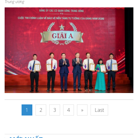
Trung ương
1
2
3
4
»
Last