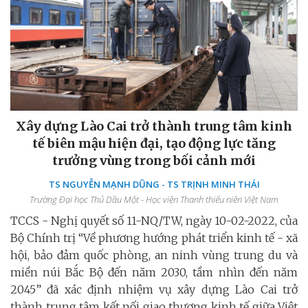
Xây dựng Lào Cai trở thành trung tâm kinh
tế biên mậu hiện đại, tạo động lực tăng
trưởng vùng trong bối cảnh mới
TS NGUYỄN MẠNH DŨNG - TS TRỊNH MINH THÁI
Trường Đại học Thủ Dầu Một - Học viện Thanh thiếu niên Việt Nam
TCCS - Nghị quyết số 11-NQ/TW, ngày 10-02-2022, của
Bộ Chính trị “Về phương hướng phát triển kinh tế - xã
hội, bảo đảm quốc phòng, an ninh vùng trung du và
miền núi Bắc Bộ đến năm 2030, tầm nhìn đến năm
2045” đã xác định nhiệm vụ xây dựng Lào Cai trở
thành trung tâm kết nối giao thương kinh tế giữa Việt