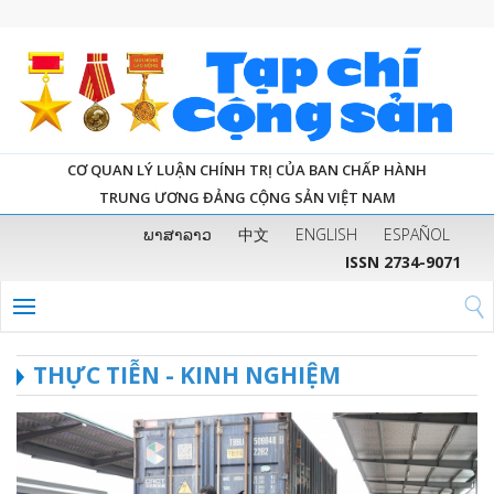
CƠ QUAN LÝ LUẬN CHÍNH TRỊ CỦA BAN CHẤP HÀNH
TRUNG ƯƠNG ĐẢNG CỘNG SẢN VIỆT NAM
ພາສາລາວ
中文
ENGLISH
ESPAÑOL
ISSN 2734-9071
THỰC TIỄN - KINH NGHIỆM