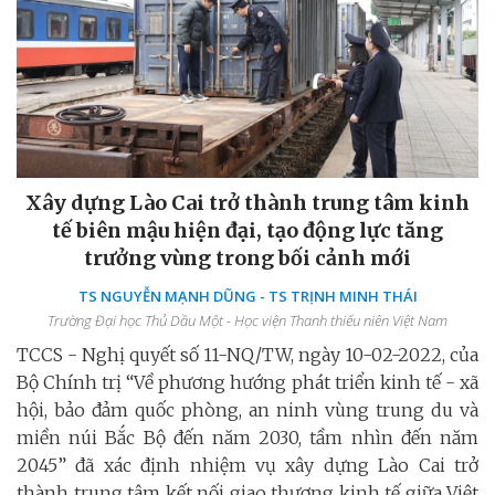
Xây dựng Lào Cai trở thành trung tâm kinh
tế biên mậu hiện đại, tạo động lực tăng
trưởng vùng trong bối cảnh mới
TS NGUYỄN MẠNH DŨNG - TS TRỊNH MINH THÁI
Trường Đại học Thủ Dầu Một - Học viện Thanh thiếu niên Việt Nam
TCCS - Nghị quyết số 11-NQ/TW, ngày 10-02-2022, của
Bộ Chính trị “Về phương hướng phát triển kinh tế - xã
hội, bảo đảm quốc phòng, an ninh vùng trung du và
miền núi Bắc Bộ đến năm 2030, tầm nhìn đến năm
2045” đã xác định nhiệm vụ xây dựng Lào Cai trở
thành trung tâm kết nối giao thương kinh tế giữa Việt