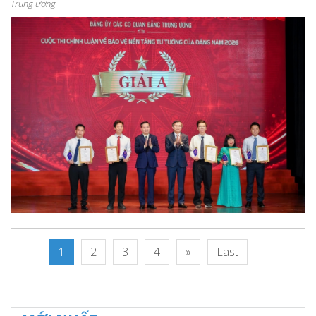
Trung ương
1
2
3
4
»
Last