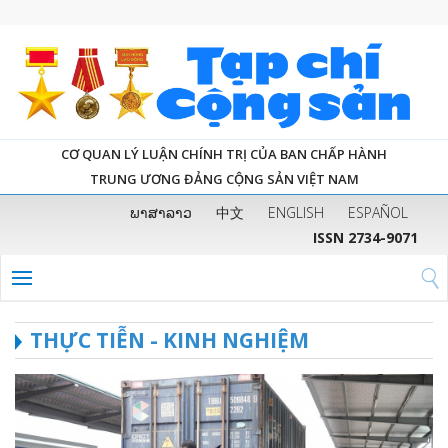
CƠ QUAN LÝ LUẬN CHÍNH TRỊ CỦA BAN CHẤP HÀNH
TRUNG ƯƠNG ĐẢNG CỘNG SẢN VIỆT NAM
ພາສາລາວ
中文
ENGLISH
ESPAÑOL
ISSN 2734-9071
THỰC TIỄN - KINH NGHIỆM