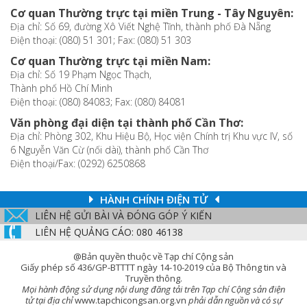
Cơ quan Thường trực tại miền Trung - Tây Nguyên:
Địa chỉ: Số 69, đường Xô Viết Nghệ Tĩnh, thành phố Đà Nẵng
Điện thoại: (080) 51 301; Fax: (080) 51 303
Cơ quan Thường trực tại miền Nam:
Địa chỉ: Số 19 Phạm Ngọc Thạch,
Thành phố Hồ Chí Minh
Điện thoại: (080) 84083; Fax: (080) 84081
Văn phòng đại diện tại thành phố Cần Thơ:
Địa chỉ: Phòng 302, Khu Hiệu Bộ, Học viện Chính trị Khu vực IV, số
6 Nguyễn Văn Cừ (nối dài), thành phố Cần Thơ
Điện thoại/Fax: (0292) 6250868
HÀNH CHÍNH ĐIỆN TỬ
LIÊN HỆ GỬI BÀI VÀ ĐÓNG GÓP Ý KIẾN
LIÊN HỆ QUẢNG CÁO: 080 46138
@Bản quyền thuộc về Tạp chí Cộng sản
Giấy phép số 436/GP-BTTTT ngày 14-10-2019 của Bộ Thông tin và
Truyền thông.
Mọi hành động sử dụng nội dung đăng tải trên Tạp chí Cộng sản điện
tử tại địa chỉ
www.tapchicongsan.org.vn
phải dẫn nguồn và có sự