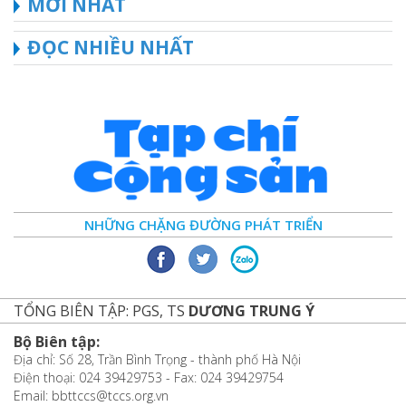
MỚI NHẤT
ĐỌC NHIỀU NHẤT
NHỮNG CHẶNG ĐƯỜNG PHÁT TRIỂN
TỔNG BIÊN TẬP: PGS, TS
DƯƠNG TRUNG Ý
Bộ Biên tập:
Địa chỉ: Số 28, Trần Bình Trọng - thành phố Hà Nội
Điện thoại: 024 39429753 - Fax: 024 39429754
Email: bbttccs@tccs.org.vn