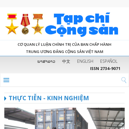
CƠ QUAN LÝ LUẬN CHÍNH TRỊ CỦA BAN CHẤP HÀNH
TRUNG ƯƠNG ĐẢNG CỘNG SẢN VIỆT NAM
ພາສາລາວ
中文
ENGLISH
ESPAÑOL
ISSN 2734-9071
THỰC TIỄN - KINH NGHIỆM