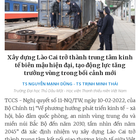
Xây dựng Lào Cai trở thành trung tâm kinh
tế biên mậu hiện đại, tạo động lực tăng
trưởng vùng trong bối cảnh mới
TS NGUYỄN MẠNH DŨNG - TS TRỊNH MINH THÁI
Trường Đại học Thủ Dầu Một - Học viện Thanh thiếu niên Việt Nam
TCCS - Nghị quyết số 11-NQ/TW, ngày 10-02-2022, của
Bộ Chính trị “Về phương hướng phát triển kinh tế - xã
hội, bảo đảm quốc phòng, an ninh vùng trung du và
miền núi Bắc Bộ đến năm 2030, tầm nhìn đến năm
2045” đã xác định nhiệm vụ xây dựng Lào Cai trở
thành trung tâm kết nối giao thương kinh tế giữa Việt