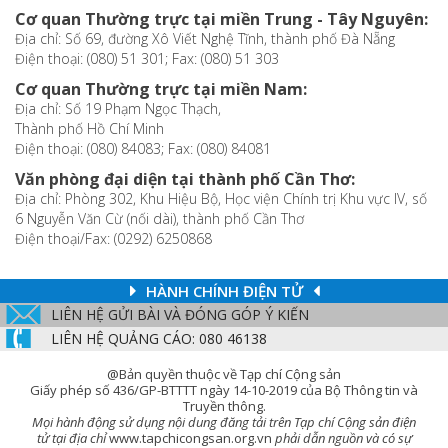
Cơ quan Thường trực tại miền Trung - Tây Nguyên:
Địa chỉ: Số 69, đường Xô Viết Nghệ Tĩnh, thành phố Đà Nẵng
Điện thoại: (080) 51 301; Fax: (080) 51 303
Cơ quan Thường trực tại miền Nam:
Địa chỉ: Số 19 Phạm Ngọc Thạch,
Thành phố Hồ Chí Minh
Điện thoại: (080) 84083; Fax: (080) 84081
Văn phòng đại diện tại thành phố Cần Thơ:
Địa chỉ: Phòng 302, Khu Hiệu Bộ, Học viện Chính trị Khu vực IV, số
6 Nguyễn Văn Cừ (nối dài), thành phố Cần Thơ
Điện thoại/Fax: (0292) 6250868
HÀNH CHÍNH ĐIỆN TỬ
LIÊN HỆ GỬI BÀI VÀ ĐÓNG GÓP Ý KIẾN
LIÊN HỆ QUẢNG CÁO: 080 46138
@Bản quyền thuộc về Tạp chí Cộng sản
Giấy phép số 436/GP-BTTTT ngày 14-10-2019 của Bộ Thông tin và
Truyền thông.
Mọi hành động sử dụng nội dung đăng tải trên Tạp chí Cộng sản điện
tử tại địa chỉ
www.tapchicongsan.org.vn
phải dẫn nguồn và có sự