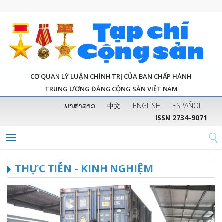
CƠ QUAN LÝ LUẬN CHÍNH TRỊ CỦA BAN CHẤP HÀNH
TRUNG ƯƠNG ĐẢNG CỘNG SẢN VIỆT NAM
ພາສາລາວ
中文
ENGLISH
ESPAÑOL
ISSN 2734-9071
THỰC TIỄN - KINH NGHIỆM