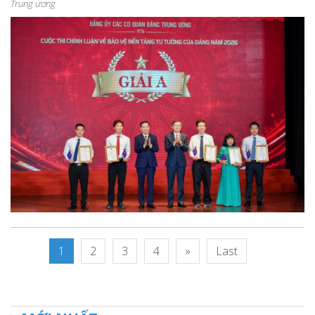
Trung ương
1
2
3
4
»
Last