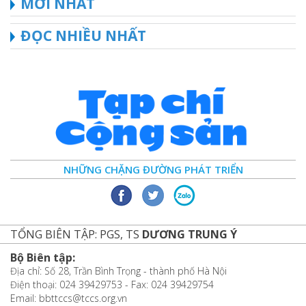
MỚI NHẤT
ĐỌC NHIỀU NHẤT
NHỮNG CHẶNG ĐƯỜNG PHÁT TRIỂN
TỔNG BIÊN TẬP: PGS, TS
DƯƠNG TRUNG Ý
Bộ Biên tập:
Địa chỉ: Số 28, Trần Bình Trọng - thành phố Hà Nội
Điện thoại: 024 39429753 - Fax: 024 39429754
Email: bbttccs@tccs.org.vn