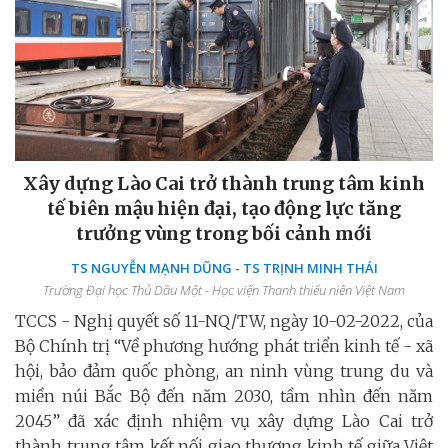
Xây dựng Lào Cai trở thành trung tâm kinh
tế biên mậu hiện đại, tạo động lực tăng
trưởng vùng trong bối cảnh mới
TS NGUYỄN MẠNH DŨNG - TS TRỊNH MINH THÁI
Trường Đại học Thủ Dầu Một - Học viện Thanh thiếu niên Việt Nam
TCCS - Nghị quyết số 11-NQ/TW, ngày 10-02-2022, của
Bộ Chính trị “Về phương hướng phát triển kinh tế - xã
hội, bảo đảm quốc phòng, an ninh vùng trung du và
miền núi Bắc Bộ đến năm 2030, tầm nhìn đến năm
2045” đã xác định nhiệm vụ xây dựng Lào Cai trở
thành trung tâm kết nối giao thương kinh tế giữa Việt