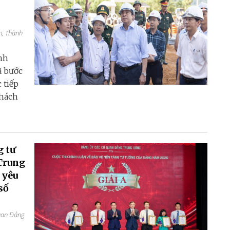
h, Thành
nh
ã bước
 tiếp
thách
g tư
Trung
 yêu
số
quan Đảng