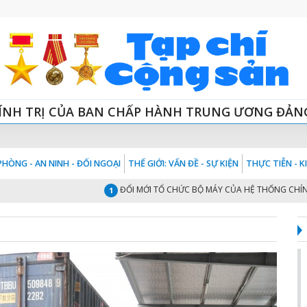
ÍNH TRỊ CỦA BAN CHẤP HÀNH TRUNG ƯƠNG ĐẢN
HÒNG - AN NINH - ĐỐI NGOẠI
THẾ GIỚI: VẤN ĐỀ - SỰ KIỆN
THỰC TIỄN - 
ĐỔI MỚI TỔ CHỨC BỘ MÁY CỦA HỆ THỐNG CHÍNH TRỊ “
1