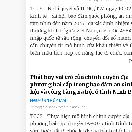
TCCS - Nghị quyết số 11-NQ/TW, ngày 10-02-
kinh tế - xã hội, bảo đảm quốc phòng, an n
tầm nhìn đến năm 2045” đã xác định nhiệm v
thương kinh tế giữa Việt Nam, các nước ASE
nhập quốc tế sâu rộng, chuyển đổi số mạnh 
cần chuyển từ mô hình cửa khẩu thiên về t
biên mậu tích hợp, có năng lực tổ chức, cung
p
Phát huy vai trò của chính quyền địa
phương hai cấp trong bảo đảm an sin
hội và công bằng xã hội ở tỉnh Ninh 
NGUYỄN THÚY MAI
Trường Đại học Hoa Lư, Ninh Bình
TCCS - Thực hiện mô hình chính quyền địa
phương hai cấp từ ngày 1-7-2025, tỉnh Ninh 
sớm hoàn tất tổ chức lại đơn vị hành chính, t