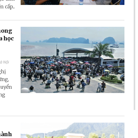
 cấp...
hong
a học
Hà Nội
ghị
ững,
huyển
ang
thành