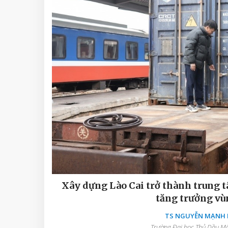
Xây dựng Lào Cai trở thành trung t
tăng trưởng vù
TS NGUYỄN MẠNH D
Trường Đại học Thủ Dầu Một