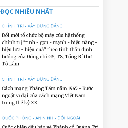
ĐỌC NHIỀU NHẤT
CHÍNH TRỊ - XÂY DỰNG ĐẢNG
Đổi mới tổ chức bộ máy của hệ thống
chính trị “tinh - gọn - mạnh - hiệu năng -
hiệu lực - hiệu quả” theo tinh thần định
hướng của Đồng chí GS, TS, Tổng Bí thư
Tô Lâm
CHÍNH TRỊ - XÂY DỰNG ĐẢNG
Cách mạng Tháng Tám năm 1945 - Bước
ngoặt vĩ đại của cách mạng Việt Nam
trong thế kỷ XX
QUỐC PHÒNG - AN NINH - ĐỐI NGOẠI
Cuộc chiến đấu bảo vệ Thành cổ Quảng Trị