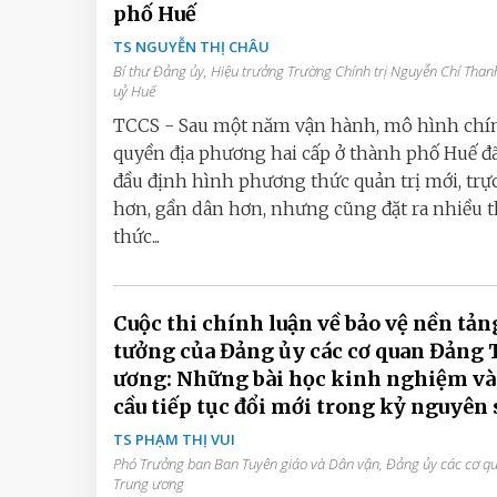
phố Huế
TS NGUYỄN THỊ CHÂU
Bí thư Đảng ủy, Hiệu trưởng Trường Chính trị Nguyễn Chí Than
uỷ Huế
TCCS - Sau một năm vận hành, mô hình chí
quyền địa phương hai cấp ở thành phố Huế đ
đầu định hình phương thức quản trị mới, trực
hơn, gần dân hơn, nhưng cũng đặt ra nhiều 
thức...
Cuộc thi chính luận về bảo vệ nền tản
tưởng của Đảng ủy các cơ quan Đảng 
ương: Những bài học kinh nghiệm và
cầu tiếp tục đổi mới trong kỷ nguyên 
TS PHẠM THỊ VUI
Phó Trưởng ban Ban Tuyên giáo và Dân vận, Đảng ủy các cơ 
Trung ương