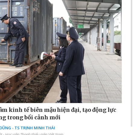
âm kinh tế biên mậu hiện đại, tạo động lực
ng trong bối cảnh mới
ŨNG - TS TRỊNH MINH THÁI
 - Học viện Thanh thiếu niên Việt Nam