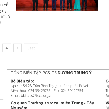
ận về
g ủy
từ số
à
4
»
Last
TỔNG BIÊN TẬP: PGS, TS
DƯƠNG TRUNG Ý
Bộ Biên tập:
C
Địa chỉ: Số 28, Trần Bình Trọng - thành phố Hà Nội
Đị
Điện thoại: 024 39429753 - Fax: 024 39429754
T
Email: bbttccs@tccs.org.vn
Đi
Cơ quan Thường trực tại miền Trung - Tây
V
Nguyên:
Đị