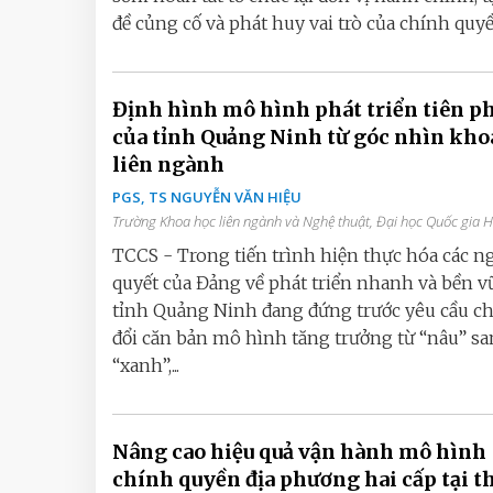
đề củng cố và phát huy vai trò của chính quyền
Định hình mô hình phát triển tiên p
của tỉnh Quảng Ninh từ góc nhìn kho
liên ngành
PGS, TS NGUYỄN VĂN HIỆU
Trường Khoa học liên ngành và Nghệ thuật, Đại học Quốc gia 
TCCS - Trong tiến trình hiện thực hóa các n
quyết của Đảng về phát triển nhanh và bền v
tỉnh Quảng Ninh đang đứng trước yêu cầu c
đổi căn bản mô hình tăng trưởng từ “nâu” s
“xanh”,...
Nâng cao hiệu quả vận hành mô hình
chính quyền địa phương hai cấp tại 