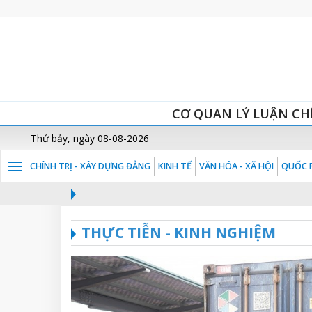
CƠ QUAN LÝ LUẬN CH
Thứ bảy, ngày 08-08-2026
CHÍNH TRỊ - XÂY DỰNG ĐẢNG
KINH TẾ
VĂN HÓA - XÃ HỘI
QUỐC P
THỰC TIỄN - KINH NGHIỆM