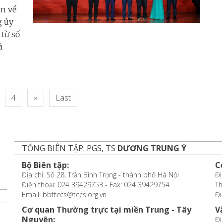
ận về
g ủy
từ số
à
4
»
Last
TỔNG BIÊN TẬP: PGS, TS
DƯƠNG TRUNG Ý
Bộ Biên tập:
C
Địa chỉ: Số 28, Trần Bình Trọng - thành phố Hà Nội
Đị
Điện thoại: 024 39429753 - Fax: 024 39429754
T
Email: bbttccs@tccs.org.vn
Đi
Cơ quan Thường trực tại miền Trung - Tây
V
Nguyên:
Đị