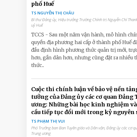
phố Huế
TS NGUYỄN THỊ CHÂU
Bí thư Đảng ủy, Hiệu trưởng Trường Chính trị Nguyễn Chí Than
uỷ Huế
TCCS - Sau một năm vận hành, mô hình chí
quyền địa phương hai cấp ở thành phố Huế đ
đầu định hình phương thức quản trị mới, trực
hơn, gần dân hơn, nhưng cũng đặt ra nhiều 
thức...
Cuộc thi chính luận về bảo vệ nền tản
tưởng của Đảng ủy các cơ quan Đảng 
ương: Những bài học kinh nghiệm và
cầu tiếp tục đổi mới trong kỷ nguyên 
TS PHẠM THỊ VUI
Phó Trưởng ban Ban Tuyên giáo và Dân vận, Đảng ủy các cơ 
Trung ương