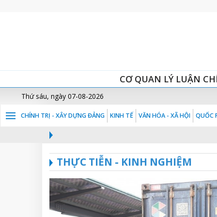
CƠ QUAN LÝ LUẬN CH
Thứ sáu, ngày 07-08-2026
CHÍNH TRỊ - XÂY DỰNG ĐẢNG
KINH TẾ
VĂN HÓA - XÃ HỘI
QUỐC P
THỰC TIỄN - KINH NGHIỆM