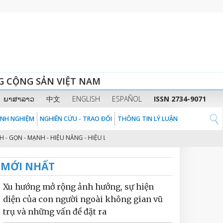
G CỘNG SẢN VIỆT NAM
ພາສາລາວ
中文
ENGLISH
ESPAÑOL
ISSN 2734-9071
KINH NGHIỆM
NGHIÊN CỨU - TRAO ĐỔI
THÔNG TIN LÝ LUẬN
ỌN - MẠNH - HIỆU NĂNG - HIỆU LỰC - HIỆU QUẢ” THEO TINH THẦN ĐỊNH HƯỚN
MỚI NHẤT
Xu hướng mở rộng ảnh hưởng, sự hiện
diện của con người ngoài không gian vũ
trụ và những vấn đề đặt ra