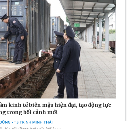
âm kinh tế biên mậu hiện đại, tạo động lực
ng trong bối cảnh mới
ŨNG - TS TRỊNH MINH THÁI
 - Học viện Thanh thiếu niên Việt Nam