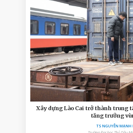
Xây dựng Lào Cai trở thành trung t
tăng trưởng vù
TS NGUYỄN MẠNH D
Trường Đại học Thủ Dầu Một