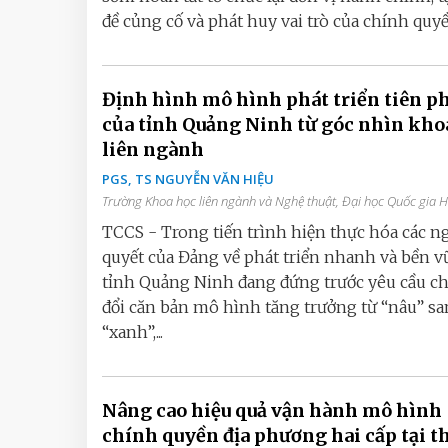
đề củng cố và phát huy vai trò của chính quyền
Định hình mô hình phát triển tiên p
của tỉnh Quảng Ninh từ góc nhìn kho
liên ngành
PGS, TS NGUYỄN VĂN HIỆU
Trường Khoa học liên ngành và Nghệ thuật, Đại học Quốc gia 
TCCS - Trong tiến trình hiện thực hóa các n
quyết của Đảng về phát triển nhanh và bền v
tỉnh Quảng Ninh đang đứng trước yêu cầu c
đổi căn bản mô hình tăng trưởng từ “nâu” s
“xanh”,...
Nâng cao hiệu quả vận hành mô hình
chính quyền địa phương hai cấp tại 