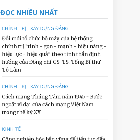
ĐỌC NHIỀU NHẤT
CHÍNH TRỊ - XÂY DỰNG ĐẢNG
Đổi mới tổ chức bộ máy của hệ thống
chính trị “tinh - gọn - mạnh - hiệu năng -
hiệu lực - hiệu quả” theo tinh thần định
hướng của Đồng chí GS, TS, Tổng Bí thư
Tô Lâm
CHÍNH TRỊ - XÂY DỰNG ĐẢNG
Cách mạng Tháng Tám năm 1945 - Bước
ngoặt vĩ đại của cách mạng Việt Nam
trong thế kỷ XX
KINH TẾ
Công nghiệp hóa bền vững để tiếp tục đẩy