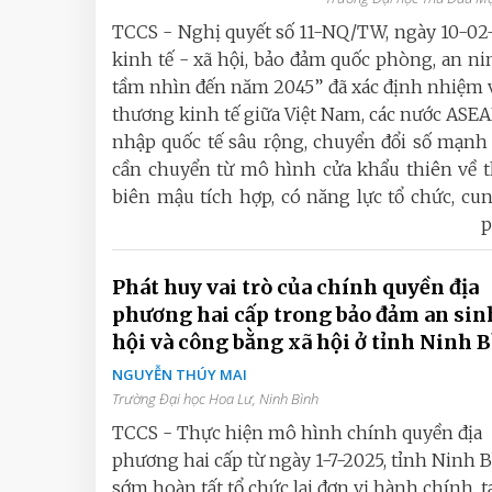
TCCS - Nghị quyết số 11-NQ/TW, ngày 10-02-
kinh tế - xã hội, bảo đảm quốc phòng, an n
tầm nhìn đến năm 2045” đã xác định nhiệm v
thương kinh tế giữa Việt Nam, các nước ASE
nhập quốc tế sâu rộng, chuyển đổi số mạnh 
cần chuyển từ mô hình cửa khẩu thiên về t
biên mậu tích hợp, có năng lực tổ chức, cung
p
Phát huy vai trò của chính quyền địa
phương hai cấp trong bảo đảm an sin
hội và công bằng xã hội ở tỉnh Ninh 
NGUYỄN THÚY MAI
Trường Đại học Hoa Lư, Ninh Bình
TCCS - Thực hiện mô hình chính quyền địa
phương hai cấp từ ngày 1-7-2025, tỉnh Ninh 
sớm hoàn tất tổ chức lại đơn vị hành chính, t