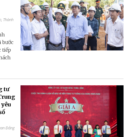
h, Thành
nh
ã bước
 tiếp
thách
g tư
Trung
 yêu
số
quan Đảng