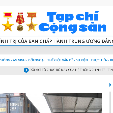
ÍNH TRỊ CỦA BAN CHẤP HÀNH TRUNG ƯƠNG ĐẢN
HÒNG - AN NINH - ĐỐI NGOẠI
THẾ GIỚI: VẤN ĐỀ - SỰ KIỆN
THỰC TIỄN - 
ĐỔI MỚI TỔ CHỨC BỘ MÁY CỦA HỆ THỐNG CHÍNH TRỊ “TINH - G
1