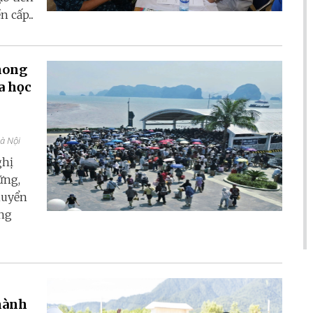
 cấp...
hong
a học
Hà Nội
ghị
ững,
huyển
ang
thành