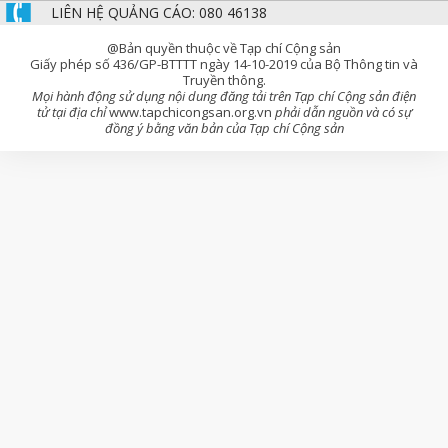
LIÊN HỆ QUẢNG CÁO: 080 46138
@Bản quyền thuộc về Tạp chí Cộng sản
Giấy phép số 436/GP-BTTTT ngày 14-10-2019 của Bộ Thông tin và
Truyền thông.
Mọi hành động sử dụng nội dung đăng tải trên Tạp chí Cộng sản điện
tử tại địa chỉ
www.tapchicongsan.org.vn
phải dẫn nguồn và có sự
đồng ý bằng văn bản của Tạp chí Cộng sản