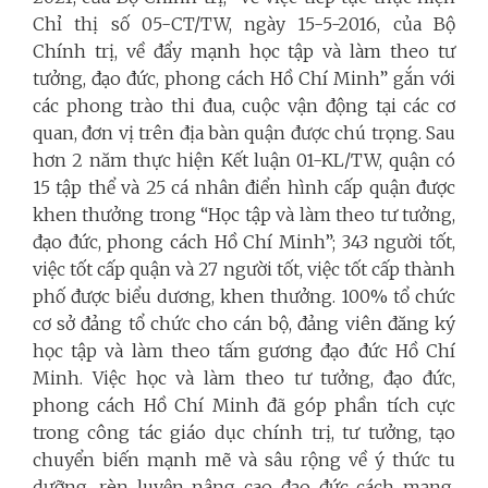
Chỉ thị số 05-CT/TW, ngày 15-5-2016, của Bộ
Chính trị, về đẩy mạnh học tập và làm theo tư
tưởng, đạo đức, phong cách Hồ Chí Minh” gắn với
các phong trào thi đua, cuộc vận động tại các cơ
quan, đơn vị trên địa bàn quận được chú trọng. Sau
hơn 2 năm thực hiện Kết luận 01-KL/TW, quận có
15 tập thể và 25 cá nhân điển hình cấp quận được
khen thưởng trong “Học tập và làm theo tư tưởng,
đạo đức, phong cách Hồ Chí Minh”; 343 người tốt,
việc tốt cấp quận và 27 người tốt, việc tốt cấp thành
phố được biểu dương, khen thưởng. 100% tổ chức
cơ sở đảng tổ chức cho cán bộ, đảng viên đăng ký
học tập và làm theo tấm gương đạo đức Hồ Chí
Minh. Việc học và làm theo tư tưởng, đạo đức,
phong cách Hồ Chí Minh đã góp phần tích cực
trong công tác giáo dục chính trị, tư tưởng, tạo
chuyển biến mạnh mẽ và sâu rộng về ý thức tu
dưỡng, rèn luyện nâng cao đạo đức cách mạng,