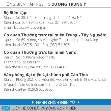
TỔNG BIÊN TẬP: PGS, TS
DƯƠNG TRUNG Ý
Bộ Biên tập:
Địa chỉ: Số 28, Trần Bình Trọng - thành phố Hà Nội
Điện thoại: 024 39429753 - Fax: 024 39429754
Email: bbttccs@tccs.org.vn
Cơ quan Thường trực tại miền Trung - Tây Nguyên:
Địa chỉ: Số 69, đường Xô Viết Nghệ Tĩnh, thành phố Đà Nẵng
Điện thoại: (080) 51 301; Fax: (080) 51 303
Cơ quan Thường trực tại miền Nam:
Địa chỉ: Số 19 Phạm Ngọc Thạch,
Thành phố Hồ Chí Minh
Điện thoại: (080) 84083; Fax: (080) 84081
Văn phòng đại diện tại thành phố Cần Thơ:
Địa chỉ: Phòng 302, Khu Hiệu Bộ, Học viện Chính trị Khu vực IV, số
6 Nguyễn Văn Cừ (nối dài), thành phố Cần Thơ
Điện thoại/Fax: (0292) 6250868
HÀNH CHÍNH ĐIỆN TỬ
LIÊN HỆ GỬI BÀI VÀ ĐÓNG GÓP Ý KIẾN