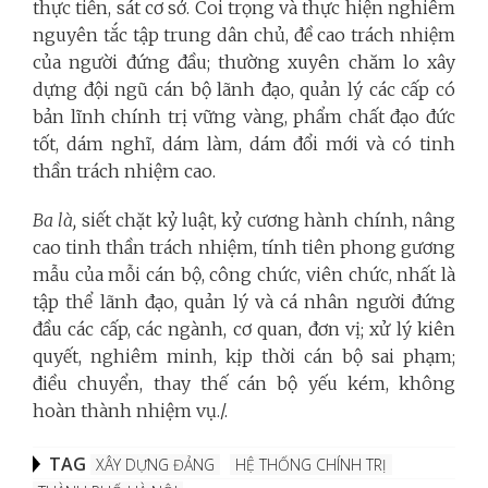
thực tiễn, sát cơ sở. Coi trọng và thực hiện nghiêm
nguyên tắc tập trung dân chủ, đề cao trách nhiệm
của người đứng đầu; thường xuyên chăm lo xây
dựng đội ngũ cán bộ lãnh đạo, quản lý các cấp có
bản lĩnh chính trị vững vàng, phẩm chất đạo đức
tốt, dám nghĩ, dám làm, dám đổi mới và có tinh
thần trách nhiệm cao.
Ba là,
siết chặt kỷ luật, kỷ cương hành chính, nâng
cao tinh thần trách nhiệm, tính tiên phong gương
mẫu của mỗi cán bộ, công chức, viên chức, nhất là
tập thể lãnh đạo, quản lý và cá nhân người đứng
đầu các cấp, các ngành, cơ quan, đơn vị; xử lý kiên
quyết, nghiêm minh, kịp thời cán bộ sai phạm;
điều chuyển, thay thế cán bộ yếu kém, không
hoàn thành nhiệm vụ./.
TAG
XÂY DỰNG ĐẢNG
HỆ THỐNG CHÍNH TRỊ