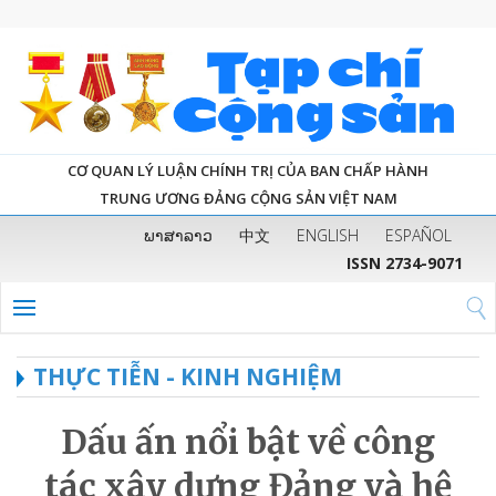
CƠ QUAN LÝ LUẬN CHÍNH TRỊ CỦA BAN CHẤP HÀNH
TRUNG ƯƠNG ĐẢNG CỘNG SẢN VIỆT NAM
ພາສາລາວ
中文
ENGLISH
ESPAÑOL
ISSN 2734-9071
THỰC TIỄN - KINH NGHIỆM
Dấu ấn nổi bật về công
tác xây dựng Đảng và hệ