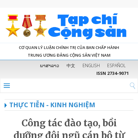
CƠ QUAN LÝ LUẬN CHÍNH TRỊ CỦA BAN CHẤP HÀNH
TRUNG ƯƠNG ĐẢNG CỘNG SẢN VIỆT NAM
ພາສາລາວ
中文
ENGLISH
ESPAÑOL
ISSN 2734-9071
THỰC TIỄN - KINH NGHIỆM
Công tác đào tạo, bồi
dưỡng đội ngũ cán bộ từ