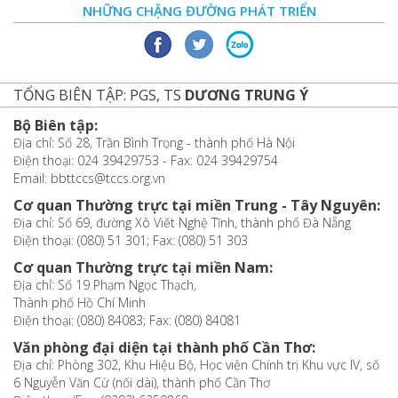
NHỮNG CHẶNG ĐƯỜNG PHÁT TRIỂN
TỔNG BIÊN TẬP: PGS, TS
DƯƠNG TRUNG Ý
Bộ Biên tập:
Địa chỉ: Số 28, Trần Bình Trọng - thành phố Hà Nội
Điện thoại: 024 39429753 - Fax: 024 39429754
Email: bbttccs@tccs.org.vn
Cơ quan Thường trực tại miền Trung - Tây Nguyên:
Địa chỉ: Số 69, đường Xô Viết Nghệ Tĩnh, thành phố Đà Nẵng
Điện thoại: (080) 51 301; Fax: (080) 51 303
Cơ quan Thường trực tại miền Nam:
Địa chỉ: Số 19 Phạm Ngọc Thạch,
Thành phố Hồ Chí Minh
Điện thoại: (080) 84083; Fax: (080) 84081
Văn phòng đại diện tại thành phố Cần Thơ:
Địa chỉ: Phòng 302, Khu Hiệu Bộ, Học viện Chính trị Khu vực IV, số
6 Nguyễn Văn Cừ (nối dài), thành phố Cần Thơ