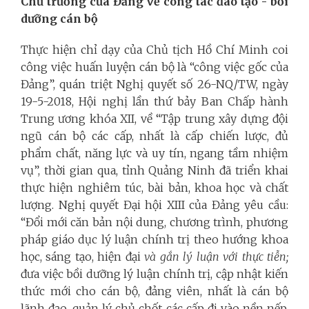
Chủ trương của Đảng về công tác đào tạo - bồi
dưỡng cán bộ
Thực hiện chỉ dạy của Chủ tịch Hồ Chí Minh coi
công việc huấn luyện cán bộ là “công việc gốc của
Đảng”, quán triệt Nghị quyết số 26-NQ/TW, ngày
19-5-2018, Hội nghị lần thứ bảy Ban Chấp hành
Trung ương khóa XII, về “Tập trung xây dựng đội
ngũ cán bộ các cấp, nhất là cấp chiến lược, đủ
phẩm chất, năng lực và uy tín, ngang tầm nhiệm
vụ”, thời gian qua, tỉnh Quảng Ninh đã triển khai
thực hiện nghiêm túc, bài bản, khoa học và chất
lượng. Nghị quyết Đại hội XIII của Đảng yêu cầu:
“Đổi mới căn bản nội dung, chương trình, phương
pháp giáo dục lý luận chính trị theo hướng khoa
học, sáng tạo, hiện đại
và gắn lý luận với thực tiễn;
đưa việc bồi dưỡng lý luận chính trị, cập nhật kiến
thức mới cho cán bộ, đảng viên, nhất là cán bộ
lãnh đạo, quản lý chủ chốt các cấp đi vào nền nếp,