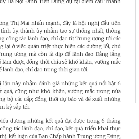
h ủy Hà Nội Đinh Tiến Dũng dự tại điểm cầu Thành
ương Thị Mai nhấn mạnh, đây là hội nghị đầu tiên
c tỉnh ủy, thành ủy nhằm tạo sự thống nhất, thông
g công tác lãnh đạo, chỉ đạo từ Trung ương tới các
 lại ở việc quán triệt thực hiện các đường lối, chủ
a Trung ương mà còn là dịp để lãnh đạo Đảng lắng
uả làm được, đồng thời chia sẻ khó khăn, vướng mắc
ể lãnh đạo, chỉ đạo trong thời gian tới.
hị lần này nhằm đánh giá những kết quả nổi bật 6
t quả, cũng như khó khăn, vướng mắc trong nửa
ng bộ các cấp; đồng thời dự báo và đề xuất những
m kỳ sắp tới.
iểu dương những kết quả đạt được trong 6 tháng
ông tác lãnh đạo, chỉ đạo, kết quả triển khai thực
hỉ thị, kết luận của Ban Chấp hành Trung ương Đảng,