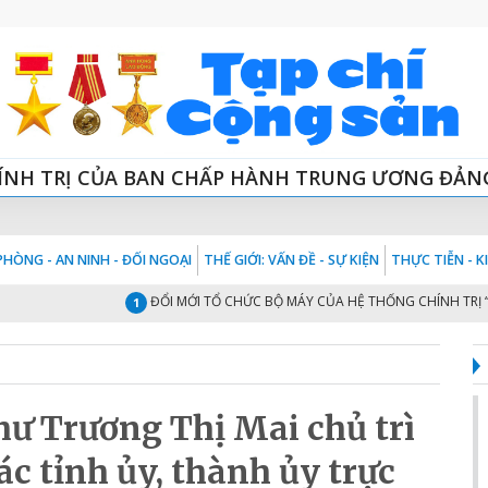
ÍNH TRỊ CỦA BAN CHẤP HÀNH TRUNG ƯƠNG ĐẢN
HÒNG - AN NINH - ĐỐI NGOẠI
THẾ GIỚI: VẤN ĐỀ - SỰ KIỆN
THỰC TIỄN - 
ĐỔI MỚI TỔ CHỨC BỘ MÁY CỦA HỆ THỐNG CHÍNH TRỊ “TINH - G
1
hư Trương Thị Mai chủ trì
ác tỉnh ủy, thành ủy trực