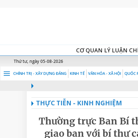
CƠ QUAN LÝ LUẬN CH
Thứ tư, ngày 05-08-2026
CHÍNH TRỊ - XÂY DỰNG ĐẢNG
KINH TẾ
VĂN HÓA - XÃ HỘI
QUỐC P
THỰC TIỄN - KINH NGHIỆM
Thường trực Ban Bí t
giao ban với bí thư c