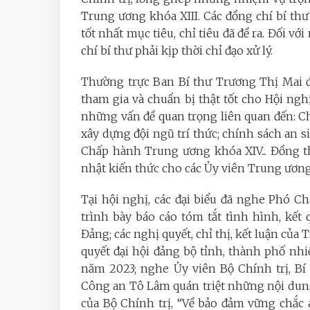
Trung ương khóa XIII. Các đồng chí bí thư
tốt nhất mục tiêu, chỉ tiêu đã đề ra. Đối v
chí bí thư phải kịp thời chỉ đạo xử lý.
Thường trực Ban Bí thư Trương Thị Mai đề
tham gia và chuẩn bị thật tốt cho Hội ngh
những vấn đề quan trọng liên quan đến: Chi
xây dựng đội ngũ trí thức; chính sách an 
Chấp hành Trung ương khóa XIV... Đồng th
nhật kiến thức cho các Ủy viên Trung ương.
Tại hội nghị, các đại biểu đã nghe Phó
trình bày báo cáo tóm tắt tình hình, kết 
Đảng; các nghị quyết, chỉ thị, kết luận của 
quyết đại hội đảng bộ tỉnh, thành phố nh
năm 2023; nghe Ủy viên Bộ Chính trị, B
Công an Tô Lâm quán triệt những nội dung
của Bộ Chính trị, “Về bảo đảm vững chắc 