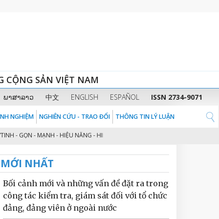
G CỘNG SẢN VIỆT NAM
ພາສາລາວ
中文
ENGLISH
ESPAÑOL
ISSN 2734-9071
KINH NGHIỆM
NGHIÊN CỨU - TRAO ĐỔI
THÔNG TIN LÝ LUẬN
ỌN - MẠNH - HIỆU NĂNG - HIỆU LỰC - HIỆU QUẢ” THEO TINH THẦN ĐỊNH HƯỚ
MỚI NHẤT
Bối cảnh mới và những vấn đề đặt ra trong
công tác kiểm tra, giám sát đối với tổ chức
đảng, đảng viên ở ngoài nước