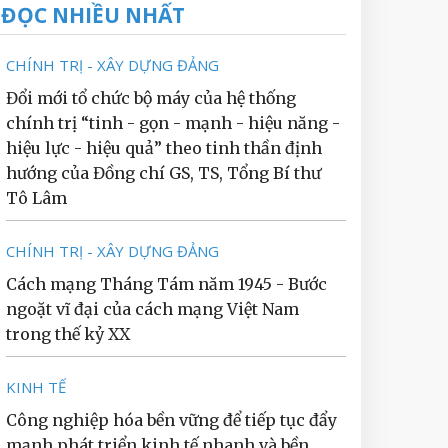
ĐỌC NHIỀU NHẤT
CHÍNH TRỊ - XÂY DỰNG ĐẢNG
Đổi mới tổ chức bộ máy của hệ thống
chính trị “tinh - gọn - mạnh - hiệu năng -
hiệu lực - hiệu quả” theo tinh thần định
hướng của Đồng chí GS, TS, Tổng Bí thư
Tô Lâm
CHÍNH TRỊ - XÂY DỰNG ĐẢNG
Cách mạng Tháng Tám năm 1945 - Bước
ngoặt vĩ đại của cách mạng Việt Nam
trong thế kỷ XX
KINH TẾ
Công nghiệp hóa bền vững để tiếp tục đẩy
mạnh phát triển kinh tế nhanh và bền