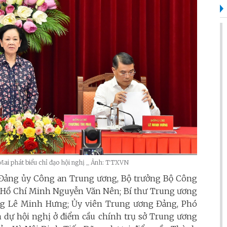
Mai phát biểu chỉ đạo hội nghị _ Ảnh: TTXVN
hư Đảng ủy Công an Trung ương, Bộ trưởng Bộ Công
 Hồ Chí Minh Nguyễn Văn Nên; Bí thư Trung ương
g Lê Minh Hưng; Ủy viên Trung ương Đảng, Phó
dự hội nghị ở điểm cầu chính trụ sở Trung ương