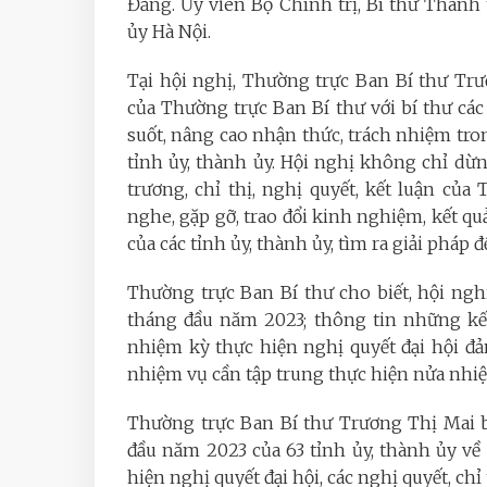
Đảng. Ủy viên Bộ Chính trị, Bí thư Thàn
ủy Hà Nội.
Tại hội nghị, Thường trực Ban Bí thư Tr
của Thường trực Ban Bí thư với bí thư cá
suốt, nâng cao nhận thức, trách nhiệm tron
tỉnh ủy, thành ủy. Hội nghị không chỉ dừng
trương, chỉ thị, nghị quyết, kết luận củ
nghe, gặp gỡ, trao đổi kinh nghiệm, kết q
của các tỉnh ủy, thành ủy, tìm ra giải pháp đ
Thường trực Ban Bí thư cho biết, hội ng
tháng đầu năm 2023; thông tin những kế
nhiệm kỳ thực hiện nghị quyết đại hội đả
nhiệm vụ cần tập trung thực hiện nửa nhiệ
Thường trực Ban Bí thư Trương Thị Mai b
đầu năm 2023 của 63 tỉnh ủy, thành ủy về c
hiện nghị quyết đại hội, các nghị quyết, c