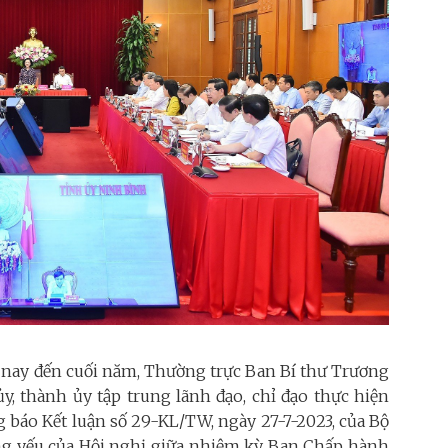
nay đến cuối năm, Thường trực Ban Bí thư Trương
ủy, thành ủy tập trung lãnh đạo, chỉ đạo thực hiện
 báo Kết luận số 29-KL/TW, ngày 27-7-2023, của Bộ
ng yếu của Hội nghị giữa nhiệm kỳ Ban Chấp hành