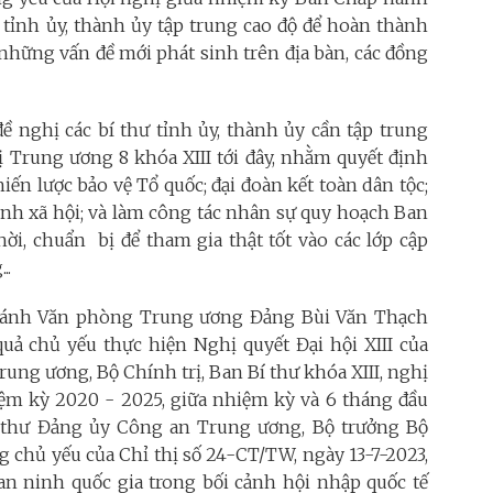
 tỉnh ủy, thành ủy tập trung cao độ để hoàn thành
ới những vấn đề mới phát sinh trên địa bàn, các đồng
 nghị các bí thư tỉnh ủy, thành ủy cần tập trung
ị Trung ương 8 khóa XIII tới đây, nhằm quyết định
ến lược bảo vệ Tổ quốc; đại đoàn kết toàn dân tộc;
sinh xã hội; và làm công tác nhân sự quy hoạch Ban
ời, chuẩn bị để tham gia thật tốt vào các lớp cập
..
 Chánh Văn phòng Trung ương Đảng Bùi Văn Thạch
quả chủ yếu thực hiện Nghị quyết Đại hội XIII của
Trung ương, Bộ Chính trị, Ban Bí thư khóa XIII, nghị
iệm kỳ 2020 - 2025, giữa nhiệm kỳ và 6 tháng đầu
í thư Đảng ủy Công an Trung ương, Bộ trưởng Bộ
 chủ yếu của Chỉ thị số 24-CT/TW, ngày 13-7-2023,
an ninh quốc gia trong bối cảnh hội nhập quốc tế