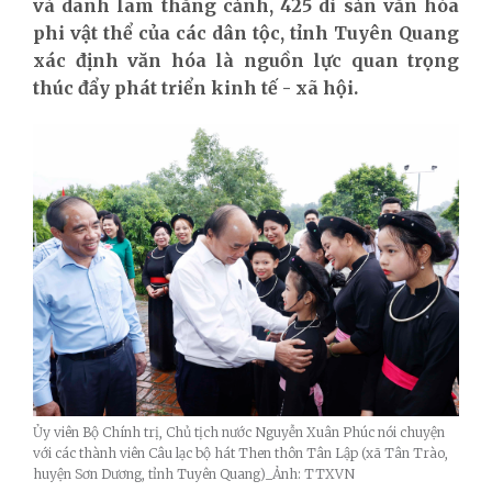
và danh lam thắng cảnh, 425 di sản văn hóa
phi vật thể của các dân tộc, tỉnh Tuyên Quang
xác định văn hóa là nguồn lực quan trọng
thúc đẩy phát triển kinh tế - xã hội.
Ủy viên Bộ Chính trị, Chủ tịch nước Nguyễn Xuân Phúc nói chuyện
với các thành viên Câu lạc bộ hát Then thôn Tân Lập (xã Tân Trào,
huyện Sơn Dương, tỉnh Tuyên Quang)_Ảnh: TTXVN