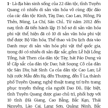
1
- Là địa bàn sinh sống của 22 dân tộc, tỉnh Tuyên
Quang có nhiều di sản văn hóa vô cùng độc đáo
của các dân tộc Kinh, Tày, Dao, Cao Lan, Mông, Pà
Thẻn, Nùng, La Chí, Sán Chỉ... Từ năm 2012 đến
nay, tỉnh đã tiến hành lập 15 hồ sơ di sản văn hóa
phi vật thể, hiện đã có 10 di sản văn hóa phi vật
thể được Bộ Văn hóa, Thể thao và Du lịch đưa vào
Danh mục di sản văn hóa phi vật thể quốc gia,
trong đó có nhiều di sản đặc sắc, gồm: Lễ hội Lồng
Tồng, hát Then của dân tộc Tày; hát Páo Dung và
lễ Cấp sắc của dân tộc Dao; hát Soọng Cô của dân
tộc Sán Dìu; hát Sình Ca của dân tộc Cao Lan; Lễ
hội rước Mẫu đền Hạ, đền Thượng, đền Ỷ La, thành
phố Tuyên Quang; nghệ thuật trang trí trên trang
phục truyền thống của người Dao Đỏ... Đặc biệt,
tỉnh Tuyên Quang được giao chủ trì, phối hợp với
10 tỉnh (Hà Giang, Cao Bằng, Bắc Kạn, Thái
Nguyên, Lào Cai, Lạng Sơn, Quảng Ninh, Bắc