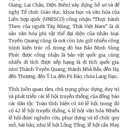
Giang, Lai Châu, Điện Biên) xây dựng hồ sơ và đề
nghị Tổ chức Giáo dục, khoa học và văn hóa của
Liên hợp quốc (UNESCO) công nhận “Thực hành
Then của người Tày, Nùng, Thái Việt Nam” là di
sản văn hóa phi vật thể đại diện của nhân loại.
Tuyên Quang cũng là nơi còn lưu giữ nhiều công
trình kiến trúc cổ, trong đó bia Bảo Ninh Sùng
Phúc được công nhận là bảo vật quốc gia, cùng
nhiều di tích được xếp hạng là di tích quốc gia,
như Thành Tuyên Quang, thành Nhà Bầu, đền Hạ,
đền Thượng, đền Ỷ La, đền Pú Bảo, chùa Lang Đạo...
Tỉnh luôn quan tâm, chú trọng phục dựng, duy trì
và phát triển các lễ hội truyền thống của đồng bào
các dân tộc. Toàn tỉnh hiện có 46 lễ hội, trong đó
có 42 lễ hội truyền thống, 4 lễ hội văn hóa. Nhiều
lễ hội được nghiên cứu, phục dựng và tổ chức quy
mô, bài bản, như lễ hội Lồng Tồng, lễ hội cầu May,