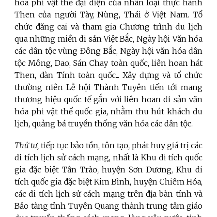
hóa phi vật thể đại diện của nhân loại thực hành
Then của người Tày, Nùng, Thái ở Việt Nam. Tổ
chức đăng cai và tham gia Chương trình du lịch
qua những miền di sản Việt Bắc, Ngày hội Văn hóa
các dân tộc vùng Đông Bắc, Ngày hội văn hóa dân
tộc Mông, Dao, Sán Chay toàn quốc, liên hoan hát
Then, đàn Tính toàn quốc... Xây dựng và tổ chức
thường niên Lễ hội Thành Tuyên tiến tới mang
thương hiệu quốc tế gắn với liên hoan di sản văn
hóa phi vật thể quốc gia, nhằm thu hút khách du
lịch, quảng bá truyền thống văn hóa các dân tộc.
Thứ tư,
tiếp tục bảo tồn, tôn tạo, phát huy giá trị các
di tích lịch sử cách mạng, nhất là Khu di tích quốc
gia đặc biệt Tân Trào, huyện Sơn Dương, Khu di
tích quốc gia đặc biệt Kim Bình, huyện Chiêm Hóa,
các di tích lịch sử cách mạng trên địa bàn tỉnh và
Bảo tàng tỉnh Tuyên Quang thành trung tâm giáo