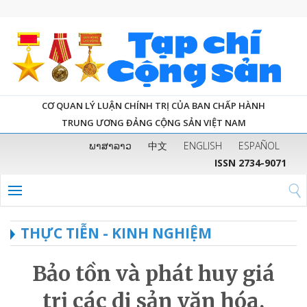
CƠ QUAN LÝ LUẬN CHÍNH TRỊ CỦA BAN CHẤP HÀNH
TRUNG ƯƠNG ĐẢNG CỘNG SẢN VIỆT NAM
ພາສາລາວ
中文
ENGLISH
ESPAÑOL
ISSN 2734-9071
THỰC TIỄN - KINH NGHIỆM
Bảo tồn và phát huy giá
trị các di sản văn hóa,