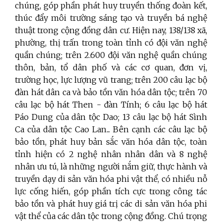
chúng, góp phần phát huy truyền thống đoàn kết,
thúc đẩy môi trường sáng tạo và truyền bá nghệ
thuật trong cộng đồng dân cư. Hiện nay, 138/138 xã,
phường, thị trấn trong toàn tỉnh có đội văn nghệ
quần chúng; trên 2.600 đội văn nghệ quần chúng
thôn, bản, tổ dân phố và các cơ quan, đơn vị,
trường học, lực lượng vũ trang; trên 200 câu lạc bộ
đàn hát dân ca và bảo tồn văn hóa dân tộc; trên 70
câu lạc bộ hát Then - đàn Tính; 6 câu lạc bộ hát
Páo Dung của dân tộc Dao; 13 câu lạc bộ hát Sình
Ca của dân tộc Cao Lan... Bên cạnh các câu lạc bộ
bảo tồn, phát huy bản sắc văn hóa dân tộc, toàn
tỉnh hiện có 2 nghệ nhân nhân dân và 8 nghệ
nhân ưu tú, là những người nắm giữ, thực hành và
truyền dạy di sản văn hóa phi vật thể, có nhiều nỗ
lực cống hiến, góp phần tích cực trong công tác
bảo tồn và phát huy giá trị các di sản văn hóa phi
vật thể của các dân tộc trong cộng đồng. Chú trọng