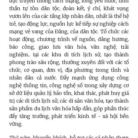
dục truyền thống cách mạng, lòng yêu nước, tinh
thần tự tôn dân tộc, đoàn kết, ý chí, khát vọng
vươn lên của các tầng lớp nhân dân, nhất là thế hệ
trẻ, tạo động lực, nguồn lực kế tiếp sự nghiệp cách
mạng vẻ vang của Đảng, của dân tộc. Tổ chức các
hoạt động, chương trình về nguồn, dâng hương,
báo công, giao lưu văn hóa, văn nghệ, trải
nghiệm... tại các khu di tích lịch sử, tạo thành
phong trào sâu rộng, thường xuyên đối với các tổ
chức, cơ quan, đơn vị, địa phương trong tỉnh và
nhân dân cả nước. Đẩy mạnh ứng dụng công
nghệ thông tin, công nghệ số trong xây dựng cơ
sở dữ liệu quản lý, bảo tồn, khai thác, phát huy giá
trị các di tích lịch sử, các di sản văn hóa, tạo thành
sản phẩm du lịch văn hóa hấp dẫn, góp phần thúc
đẩy tăng trưởng, phát triển kinh tế - xã hội bền
vững.
Thứ năm,
khuyến khích, hỗ trợ các cá nhân tham