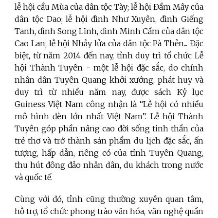
lễ hội cầu Mùa của dân tộc Tày; lễ hội Đầm Mây của
dân tộc Dao; lễ hội đình Như Xuyên, đình Giếng
Tanh, đình Song Lĩnh, đình Minh Cầm của dân tộc
Cao Lan; lễ hội Nhảy lửa của dân tộc Pà Thẻn... Đặc
biệt, từ năm 2014 đến nay, tỉnh duy trì tổ chức Lễ
hội Thành Tuyên - một lễ hội đặc sắc, do chính
nhân dân Tuyên Quang khởi xướng, phát huy và
duy trì từ nhiều năm nay, được sách Kỷ lục
Guiness Việt Nam công nhận là “Lễ hội có nhiều
mô hình đèn lớn nhất Việt Nam”. Lễ hội Thành
Tuyên góp phần nâng cao đời sống tinh thần của
trẻ thơ và trở thành sản phẩm du lịch đặc sắc, ấn
tượng, hấp dẫn, riêng có của tỉnh Tuyên Quang,
thu hút đông đảo nhân dân, du khách trong nước
và quốc tế.
Cùng với đó, tỉnh cũng thường xuyên quan tâm,
hỗ trợ, tổ chức phong trào văn hóa, văn nghệ quần