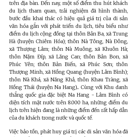
trên địa bàn. Đến nay, một số điểm thu hút khách
du lịch tham quan, trải nghiệm đã hình thành,
bước đầu khai thác có hiệu quả giá trị của di sản
văn hóa gắn với phát triển du lịch, tiêu biểu như
điểm du lịch cộng đồng tại thôn Bản Ba, xã Trung
Hà (huyện Chiêm Hóa); thôn Nà Tông, Nà Đông,
xã Thượng Lâm; thôn Nà Muông, xã Khuôn Hà;
thôn Nặm Đíp, xã Lăng Can; thôn Bản Bon, xã
Phúc Yên; thôn Bản Biến, xã Phúc Sơn; thôn
Thượng Minh, xã Hồng Quang (huyện Lâm Bình);
thôn Nà Khá, xã Năng Khả, thôn Khau Tràng, xã
Hồng Thái (huyện Na Hang)... Cùng với Khu danh
thắng quốc gia đặc biệt Na Hang - Lâm Bình có
diện tích mặt nước trên 8.000 ha, những điểm du
lịch trên hiện đang là những điểm đến rất hấp dẫn
của du khách trong nước và quốc tế.
Việc bảo tồn, phát huy giá trị các di sản văn hóa đã