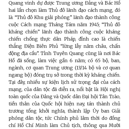
Quang vinh dự được Trung ương Đảng và Bác Hồ
hai lần chọn làm Thủ đô lãnh đạo cách mạng, đó
là: “Thủ đô Khu giải phóng” lãnh đạo thành công
cuộc Cách mạng Tháng Tám năm 1945; “Thủ đô
kháng chiến” lãnh đạo thành công cuộc kháng
chiến chống thực dân Pháp, đỉnh cao là chiến
thắng Điện Biên Phủ “lừng lẫy năm châu, chấn
động địa cầu”. Tỉnh Tuyên Quang cũng là nơi Bác
Hồ đã sống, làm việc gần 6 năm; có 65 bộ, ban,
ngành, cơ quan Trung ương (13/14 bộ và cơ quan
ngang bộ) đóng trụ sở trong thời kỳ kháng chiến.
Tại đây, nhiều sự kiện lịch sử trọng đại của cách
mạng, của dân tộc đã diễn ra, nổi bật là: Hội nghị
toàn quốc của Đảng và Quốc dân Đại hội Tân Trào,
tiền thân của Quốc hội hiện nay, tán thành chủ
trương tổng khởi nghĩa, thành lập Ủy ban Giải
phóng dân tộc, tức Chính phủ lâm thời do đồng
chí Hồ Chí Minh làm Chủ tịch, thông qua Mười