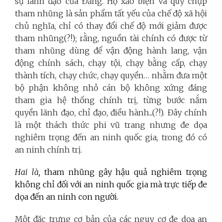
sự lãnh đạo của Đảng.
Họ xảo biện và quy chụp
tham nhũng là sản phẩm tất yếu của chế độ xã hội
chủ nghĩa, chỉ có thay đổi chế độ mới giảm được
tham nhũng(?!); rằng, nguồn tài chính có được từ
tham nhũng dùng để vận động hành lang, vận
động chính sách, chạy tội, chạy bằng cấp, chạy
thành tích, chạy chức, chạy quyền… nhằm đưa một
bộ phận không nhỏ cán bộ không xứng đáng
tham gia hệ thống chính trị, từng bước nắm
quyền lãnh đạo, chỉ đạo, điều hành...(?!). Đây chính
là một thách thức phi vũ trang nhưng đe dọa
nghiêm trọng đến an ninh quốc gia, trong đó có
an ninh chính trị.
Hai là,
tham nhũng gây hậu quả nghiêm trọng
không chỉ đối với an ninh quốc gia mà trực tiếp đe
dọa đến an ninh con người.
Một đặc trưng cơ bản của các nguy cơ đe dọa an