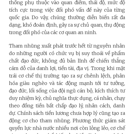
thống phụ thuộc vào quan điểm, thái độ, mức độ
tích cực trong việc đối phó vấn đề này của từng
quốc gia. Do vậy, chúng thường diễn biến rất đa
dạng, khó đoán định, gây ra sự chủ quan, thụ động
trong đối phó của các cơ quan an ninh.
Tham nhũng xuất phát trước hết từ nguyên nhân
do những người có chức vụ bị suy thoái về phẩm
chất đạo đức, không đủ bản lĩnh để chiến thắng
cám dỗ của danh lợi, tiền tài, địa vị. Trong khi mặt
trái cơ chế thị trường tạo ra sự chênh lệch, phân
hóa giàu nghèo và tác động mạnh tới tư tưởng,
đạo đức, lối sống của đội ngũ cán bộ, kích thích tư
duy nhiệm kỳ, chủ nghĩa thực dụng, cá nhân, chạy
theo đồng tiền bất chấp đạo lý, nhân cách, danh
dự. Chính sách tiền lương chưa hợp lý cũng tạo ra
động cơ cho tham nhũng. Phương thức giám sát
quyền lực nhà nước nhiều nơi còn lỏng lẻo, cơ chế