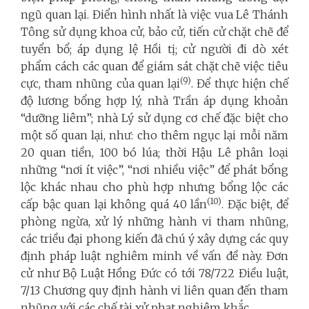
ngũ quan lại. Điển hình nhất là việc vua Lê Thánh
Tông sử dụng khoa cử, bảo cử, tiến cử chặt chẽ để
tuyển bổ; áp dụng lệ Hồi tị; cử người đi dò xét
phẩm cách các quan để giám sát chặt chẽ việc tiêu
(9)
cực, tham nhũng của quan lại
. Để thực hiện chế
độ lương bổng hợp lý, nhà Trần áp dụng khoản
“dưỡng liêm”; nhà Lý sử dụng cơ chế đặc biệt cho
một số quan lại, như: cho thêm ngục lại mỗi năm
20 quan tiền, 100 bó lúa; thời Hậu Lê phân loại
những “nơi ít việc”, “nơi nhiều việc” để phát bổng
lộc khác nhau cho phù hợp nhưng bổng lộc các
(10)
cấp bậc quan lại không quá 40 lần
. Đặc biệt, để
phòng ngừa, xử lý những hành vi tham nhũng,
các triều đại phong kiến đã chú ý xây dựng các quy
định pháp luật nghiêm minh về vấn đề này. Đơn
cử như Bộ Luật Hồng Đức có tới 78/722 Điều luật,
7/13 Chương quy định hành vi liên quan đến tham
nhũng với các chế tài xử phạt nghiêm khắc.