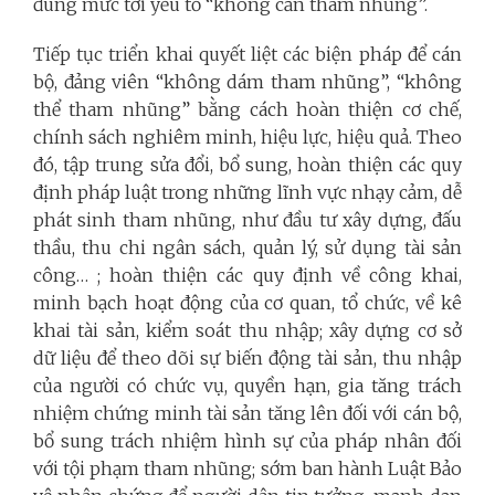
đúng mức tới yếu tố “không cần tham nhũng”.
Tiếp tục triển khai quyết liệt các biện pháp để cán
bộ, đảng viên “không dám tham nhũng”, “không
thể tham nhũng” bằng cách hoàn thiện cơ chế,
chính sách nghiêm minh, hiệu lực, hiệu quả. Theo
đó, tập trung sửa đổi, bổ sung, hoàn thiện các quy
định pháp luật trong những lĩnh vực nhạy cảm, dễ
phát sinh tham nhũng, như đầu tư xây dựng, đấu
thầu, thu chi ngân sách, quản lý, sử dụng tài sản
công… ; hoàn thiện các quy định về công khai,
minh bạch hoạt động của cơ quan, tổ chức, về kê
khai tài sản, kiểm soát thu nhập; xây dựng cơ sở
dữ liệu để theo dõi sự biến động tài sản, thu nhập
của người có chức vụ, quyền hạn, gia tăng trách
nhiệm chứng minh tài sản tăng lên đối với cán bộ,
bổ sung trách nhiệm hình sự của pháp nhân đối
với tội phạm tham nhũng; sớm ban hành Luật Bảo