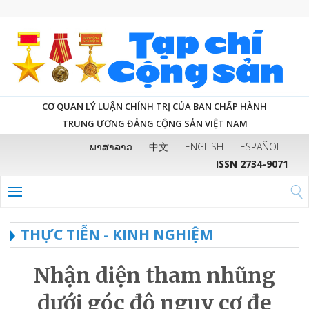
CƠ QUAN LÝ LUẬN CHÍNH TRỊ CỦA BAN CHẤP HÀNH
TRUNG ƯƠNG ĐẢNG CỘNG SẢN VIỆT NAM
ພາສາລາວ
中文
ENGLISH
ESPAÑOL
ISSN 2734-9071
THỰC TIỄN - KINH NGHIỆM
Nhận diện tham nhũng
dưới góc độ nguy cơ đe