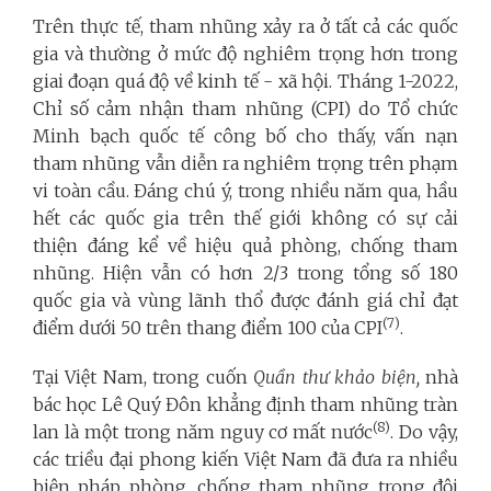
Trên thực tế, tham nhũng xảy ra ở tất cả các quốc
gia và thường ở mức độ nghiêm trọng hơn trong
giai đoạn quá độ về kinh tế - xã hội. Tháng 1-2022,
Chỉ số cảm nhận tham nhũng (CPI) do Tổ chức
Minh bạch quốc tế công bố cho thấy, vấn nạn
tham nhũng vẫn diễn ra nghiêm trọng trên phạm
vi toàn cầu. Đáng chú ý, trong nhiều năm qua, hầu
hết các quốc gia trên thế giới không có sự cải
thiện đáng kể về hiệu quả phòng, chống tham
nhũng. Hiện vẫn có hơn 2/3 trong tổng số 180
quốc gia và vùng lãnh thổ được đánh giá chỉ đạt
(7)
điểm dưới 50 trên thang điểm 100 của CPI
.
Tại Việt Nam, trong cuốn
Quần thư khảo biện,
nhà
bác học Lê Quý Đôn khẳng định tham nhũng tràn
(8)
lan là một trong năm nguy cơ mất nước
. Do vậy,
các triều đại phong kiến Việt Nam đã đưa ra nhiều
biện pháp phòng, chống tham nhũng trong đội