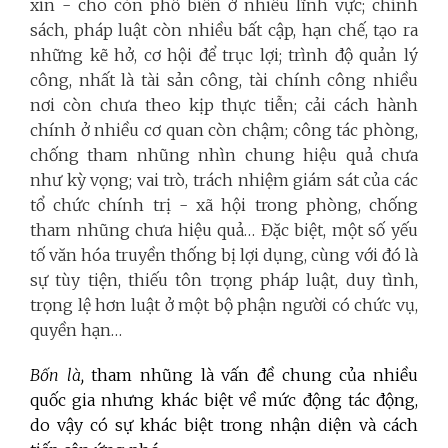
xin - cho còn phổ biến ở nhiều lĩnh vực; chính
sách, pháp luật còn nhiều bất cập, hạn chế, tạo ra
những kẽ hở, cơ hội để trục lợi; trình độ quản lý
công, nhất là tài sản công, tài chính công nhiều
nơi còn chưa theo kịp thực tiễn; cải cách hành
chính ở nhiều cơ quan còn chậm; công tác phòng,
chống tham nhũng nhìn chung hiệu quả chưa
như kỳ vọng; vai trò, trách nhiệm giám sát của các
tổ chức chính trị - xã hội trong phòng, chống
tham nhũng chưa hiệu quả… Đặc biệt, một số yếu
tố văn hóa truyền thống bị lợi dụng, cùng với đó là
sự tùy tiện, thiếu tôn trọng pháp luật, duy tình,
trọng lệ hơn luật ở một bộ phận người có chức vụ,
quyền hạn…
Bốn là,
tham nhũng là vấn đề chung của nhiều
quốc gia nhưng khác biệt về mức động tác động,
do vậy có sự khác biệt trong nhận diện và cách