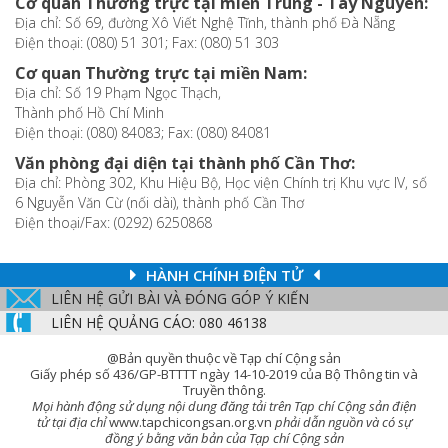
Cơ quan Thường trực tại miền Trung - Tây Nguyên:
Địa chỉ: Số 69, đường Xô Viết Nghệ Tĩnh, thành phố Đà Nẵng
Điện thoại: (080) 51 301; Fax: (080) 51 303
Cơ quan Thường trực tại miền Nam:
Địa chỉ: Số 19 Phạm Ngọc Thạch,
Thành phố Hồ Chí Minh
Điện thoại: (080) 84083; Fax: (080) 84081
Văn phòng đại diện tại thành phố Cần Thơ:
Địa chỉ: Phòng 302, Khu Hiệu Bộ, Học viện Chính trị Khu vực IV, số
6 Nguyễn Văn Cừ (nối dài), thành phố Cần Thơ
Điện thoại/Fax: (0292) 6250868
HÀNH CHÍNH ĐIỆN TỬ
LIÊN HỆ GỬI BÀI VÀ ĐÓNG GÓP Ý KIẾN
LIÊN HỆ QUẢNG CÁO: 080 46138
@Bản quyền thuộc về Tạp chí Cộng sản
Giấy phép số 436/GP-BTTTT ngày 14-10-2019 của Bộ Thông tin và
Truyền thông.
Mọi hành động sử dụng nội dung đăng tải trên Tạp chí Cộng sản điện
tử tại địa chỉ
www.tapchicongsan.org.vn
phải dẫn nguồn và có sự
đồng ý bằng văn bản của Tạp chí Cộng sản