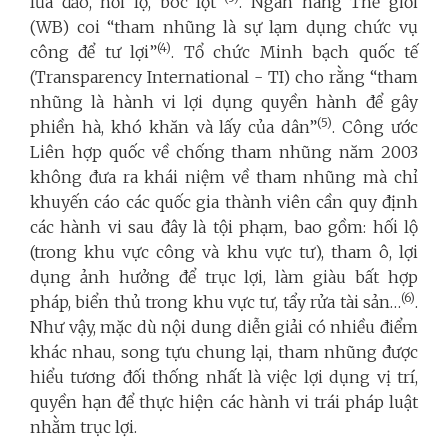
lừa đảo, hối lộ, bóc lột”
. Ngân hàng Thế giới
(WB) coi “tham nhũng là sự lạm dụng chức vụ
(4)
công để tư lợi”
. Tổ chức Minh bạch quốc tế
(Transparency International - TI) cho rằng “tham
nhũng là hành vi lợi dụng quyền hành để gây
(5)
phiền hà, khó khăn và lấy của dân”
. Công ước
Liên hợp quốc về chống tham nhũng năm 2003
không đưa ra khái niệm về tham nhũng mà chỉ
khuyến cáo các quốc gia thành viên cần quy định
các hành vi sau đây là tội phạm, bao gồm: hối lộ
(trong khu vực công và khu vực tư), tham ô, lợi
dụng ảnh hưởng để trục lợi, làm giàu bất hợp
(6)
pháp, biển thủ trong khu vực tư, tẩy rửa tài sản…
.
Như vậy, mặc dù nội dung diễn giải có nhiều điểm
khác nhau, song tựu chung lại, tham nhũng được
hiểu tương đối thống nhất là việc lợi dụng vị trí,
quyền hạn để thực hiện các hành vi trái pháp luật
nhằm trục lợi.