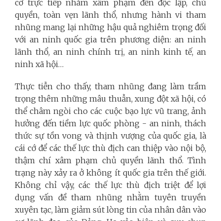
cơ trực tiếp nhằm xâm phạm đến độc lập, chủ
quyền, toàn vẹn lãnh thổ, nhưng hành vi tham
nhũng mang lại những hậu quả nghiêm trọng đối
với an ninh quốc gia trên phương diện: an ninh
lãnh thổ, an ninh chính trị, an ninh kinh tế, an
ninh xã hội…
Thực tiễn cho thấy, tham nhũng đang làm trầm
trọng thêm những mâu thuẫn, xung đột xã hội, có
thể châm ngòi cho các cuộc bạo lực vũ trang, ảnh
hưởng đến tiềm lực quốc phòng - an ninh, thách
thức sự tồn vong và thịnh vượng của quốc gia, là
cái cớ để các thế lực thù địch can thiệp vào nội bộ,
thậm chí xâm phạm chủ quyền lãnh thổ. Tình
trạng này xảy ra ở không ít quốc gia trên thế giới.
Không chỉ vậy, các thế lực thù địch triệt để lợi
dụng vấn đề tham nhũng nhằm tuyên truyền
xuyên tạc, làm giảm sút lòng tin của nhân dân vào