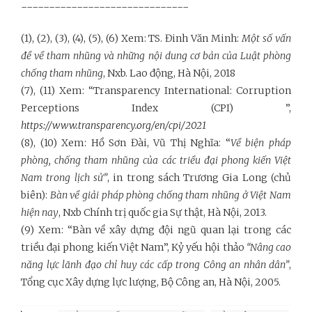
------------------------------
(1), (2), (3), (4), (5), (6) Xem: TS. Đinh Văn Minh:
Một số vấn
đề về tham nhũng và những nội dung cơ bản của Luật phòng
chống tham nhũng
, Nxb. Lao động, Hà Nội, 2018
(7), (11) Xem: “Transparency International: Corruption
Perceptions Index (CPI) ”,
https://www.transparency.org/en/cpi/2021
(8), (10) Xem: Hồ Sơn Đài, Vũ Thị Nghĩa: “
Về biện pháp
phòng, chống tham nhũng của các triều đại phong kiến Việt
Nam trong lịch sử”
, in trong sách Trương Gia Long (chủ
biên):
Bàn về giải pháp phòng chống tham nhũng ở Việt Nam
hiện nay
, Nxb Chính trị quốc gia Sự thật, Hà Nội, 2013.
(9) Xem: “Bàn về xây dựng đội ngũ quan lại trong các
triều đại phong kiến Việt Nam”, Kỷ yếu hội thảo
“Nâng cao
năng lực lãnh đạo chỉ huy các cấp trong Công an nhân dân”
,
Tổng cục Xây dựng lực lượng, Bộ Công an, Hà Nội, 2005.