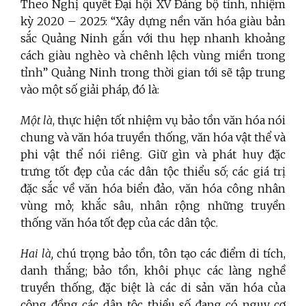
Theo Nghị quyết Đại hội XV Đảng bộ tỉnh, nhiệm
kỳ 2020 – 2025: “Xây dựng nền văn hóa giàu bản
sắc Quảng Ninh gắn với thu hẹp nhanh khoảng
cách giàu nghèo và chênh lệch vùng miền trong
tỉnh” Quảng Ninh trong thời gian tới sẽ tập trung
vào một số giải pháp, đó là:
Một là
, thực hiện tốt nhiệm vụ bảo tồn văn hóa nói
chung và văn hóa truyền thống, văn hóa vật thể và
phi vật thể nói riêng. Giữ gìn và phát huy đặc
trưng tốt đẹp của các dân tộc thiểu số; các giá trị
đặc sắc về văn hóa biển đảo, văn hóa công nhân
vùng mỏ; khắc sâu, nhân rộng những truyền
thống văn hóa tốt đẹp của các dân tộc.
Hai là,
chú trọng bảo tồn, tôn tạo các điểm di tích,
danh thắng; bảo tồn, khôi phục các làng nghề
truyền thống, đặc biệt là các di sản văn hóa của
cộng đồng các dân tộc thiểu số đang có nguy cơ