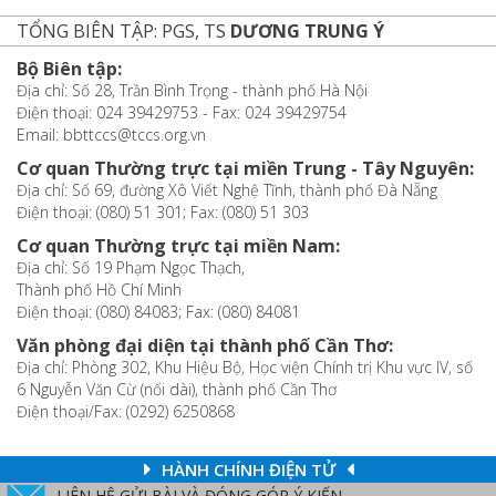
TỔNG BIÊN TẬP: PGS, TS
DƯƠNG TRUNG Ý
Bộ Biên tập:
Địa chỉ: Số 28, Trần Bình Trọng - thành phố Hà Nội
Điện thoại: 024 39429753 - Fax: 024 39429754
Email: bbttccs@tccs.org.vn
Cơ quan Thường trực tại miền Trung - Tây Nguyên:
Địa chỉ: Số 69, đường Xô Viết Nghệ Tĩnh, thành phố Đà Nẵng
Điện thoại: (080) 51 301; Fax: (080) 51 303
Cơ quan Thường trực tại miền Nam:
Địa chỉ: Số 19 Phạm Ngọc Thạch,
Thành phố Hồ Chí Minh
Điện thoại: (080) 84083; Fax: (080) 84081
Văn phòng đại diện tại thành phố Cần Thơ:
Địa chỉ: Phòng 302, Khu Hiệu Bộ, Học viện Chính trị Khu vực IV, số
6 Nguyễn Văn Cừ (nối dài), thành phố Cần Thơ
Điện thoại/Fax: (0292) 6250868
HÀNH CHÍNH ĐIỆN TỬ
LIÊN HỆ GỬI BÀI VÀ ĐÓNG GÓP Ý KIẾN