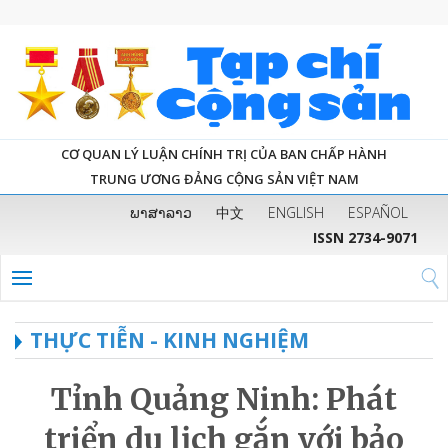
CƠ QUAN LÝ LUẬN CHÍNH TRỊ CỦA BAN CHẤP HÀNH
TRUNG ƯƠNG ĐẢNG CỘNG SẢN VIỆT NAM
ພາສາລາວ
中文
ENGLISH
ESPAÑOL
ISSN 2734-9071
THỰC TIỄN - KINH NGHIỆM
Tỉnh Quảng Ninh: Phát
triển du lịch gắn với bảo