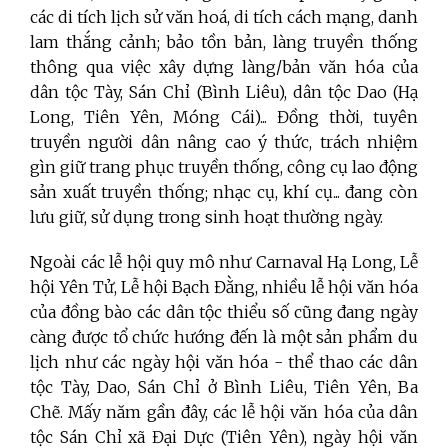
các di tích lịch sử văn hoá, di tích cách mạng, danh
lam thắng cảnh; bảo tồn bản, làng truyền thống
thông qua việc xây dựng làng/bản văn hóa của
dân tộc Tày, Sán Chỉ (Bình Liêu), dân tộc Dao (Hạ
Long, Tiên Yên, Móng Cái)... Đồng thời, tuyên
truyền người dân nâng cao ý thức, trách nhiệm
gìn giữ trang phục truyền thống, công cụ lao động
sản xuất truyền thống; nhạc cụ, khí cụ... đang còn
lưu giữ, sử dụng trong sinh hoạt thường ngày.
Ngoài các lễ hội quy mô như Carnaval Hạ Long, Lễ
hội Yên Tử, Lễ hội Bạch Đằng, nhiều lễ hội văn hóa
của đồng bào các dân tộc thiểu số cũng đang ngày
càng được tổ chức hướng đến là một sản phẩm du
lịch như các ngày hội văn hóa - thể thao các dân
tộc Tày, Dao, Sán Chỉ ở Bình Liêu, Tiên Yên, Ba
Chẽ. Mấy năm gần đây, các lễ hội văn hóa của dân
tộc Sán Chỉ xã Đại Dực (Tiên Yên), ngày hội văn