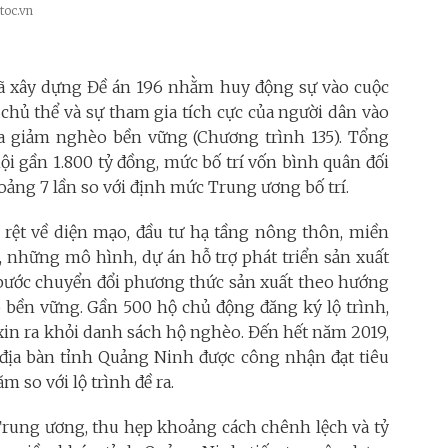
toc.vn
đã xây dựng Đề án 196 nhằm huy động sự vào cuộc
ò chủ thể và sự tham gia tích cực của người dân vào
a giảm nghèo bền vững (Chương trình 135). Tổng
i gần 1.800 tỷ đồng, mức bố trí vốn bình quân đối
oảng 7 lần so với định mức Trung ương bố trí.
õ rệt về diện mạo, đầu tư hạ tầng nông thôn, miền
n, những mô hình, dự án hỗ trợ phát triển sản xuất
 bước chuyển đổi phương thức sản xuất theo hướng
 bền vững. Gần 500 hộ chủ động đăng ký lộ trình,
xin ra khỏi danh sách hộ nghèo. Đến hết năm 2019,
 địa bàn tỉnh Quảng Ninh được công nhận đạt tiêu
m so với lộ trình đề ra.
 Trung ương, thu hẹp khoảng cách chênh lệch và tỷ