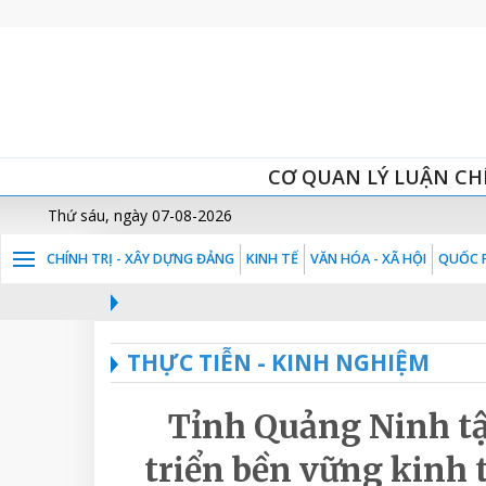
CƠ QUAN LÝ LUẬN CH
Thứ sáu, ngày 07-08-2026
CHÍNH TRỊ - XÂY DỰNG ĐẢNG
KINH TẾ
VĂN HÓA - XÃ HỘI
QUỐC P
THỰC TIỄN - KINH NGHIỆM
Tỉnh Quảng Ninh tậ
triển bền vững kinh 