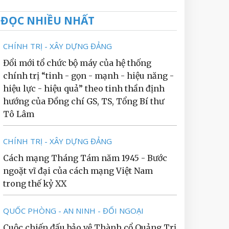
ĐỌC NHIỀU NHẤT
CHÍNH TRỊ - XÂY DỰNG ĐẢNG
Đổi mới tổ chức bộ máy của hệ thống
chính trị “tinh - gọn - mạnh - hiệu năng -
hiệu lực - hiệu quả” theo tinh thần định
hướng của Đồng chí GS, TS, Tổng Bí thư
Tô Lâm
CHÍNH TRỊ - XÂY DỰNG ĐẢNG
Cách mạng Tháng Tám năm 1945 - Bước
ngoặt vĩ đại của cách mạng Việt Nam
trong thế kỷ XX
QUỐC PHÒNG - AN NINH - ĐỐI NGOẠI
Cuộc chiến đấu bảo vệ Thành cổ Quảng Trị