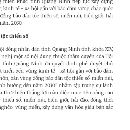
g miền khác, tỉnh Quảng Ninh tiếp tục xây dựng
g kinh tế - xã hội gắn với bảo đảm vững chắc quốc
ồng bào dân tộc thiểu số, miền núi, biên giới, hải
 năm 2030.
tộc thiểu số
Hội đồng nhân dân tỉnh Quảng Ninh tỉnh khóa XIV,
t nghị một số nội dung thuộc thầm quyền của Hội
 tỉnh Quảng Ninh đã quyết định phê duyệt chủ
t triển bền vững kinh tế - xã hội gắn với bảo đảm
hôn, bản vùng đồng bào dân tộc thiểu số, miền núi,
, định hướng đến năm 2030” nhằm tập trung sự lãnh
ấu thực hiện thắng lợi toàn diện mục tiêu nâng cao
thiểu số, miền núi, biên giới, hải đảo, đồng thời
ghèo, vùng miền, xây dựng văn hóa giàu bản sắc