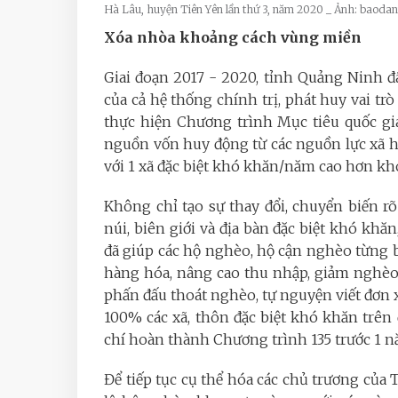
Hà Lâu, huyện Tiên Yên lần thứ 3, năm 2020 _ Ảnh: baodan
Xóa nhòa khoảng cách vùng miền
Giai đoạn 2017 - 2020, tỉnh Quảng Ninh 
của cả hệ thống chính trị, phát huy vai tr
thực hiện Chương trình Mục tiêu quốc gi
nguồn vốn huy động từ các nguồn lực xã hộ
với 1 xã đặc biệt khó khăn/năm cao hơn kh
Không chỉ tạo sự thay đổi, chuyển biến r
núi, biên giới và địa bàn đặc biệt khó khă
đã giúp các hộ nghèo, hộ cận nghèo từng
hàng hóa, nâng cao thu nhập, giảm nghèo
phấn đấu thoát nghèo, tự nguyện viết đơn 
100% các xã, thôn đặc biệt khó khăn trên
chí hoàn thành Chương trình 135 trước 1 nă
Để tiếp tục cụ thể hóa các chủ trương của