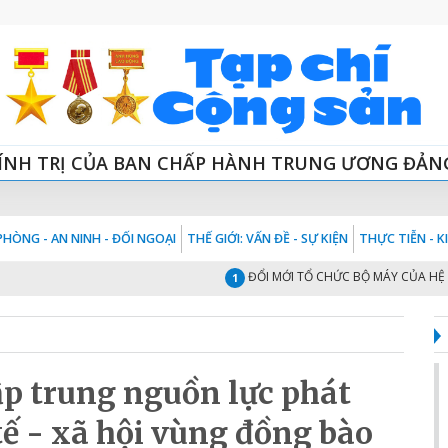
ÍNH TRỊ CỦA BAN CHẤP HÀNH TRUNG ƯƠNG ĐẢN
HÒNG - AN NINH - ĐỐI NGOẠI
THẾ GIỚI: VẤN ĐỀ - SỰ KIỆN
THỰC TIỄN - 
ĐỔI MỚI TỔ CHỨC BỘ MÁY CỦA HỆ THỐNG 
1
p trung nguồn lực phát
tế - xã hội vùng đồng bào