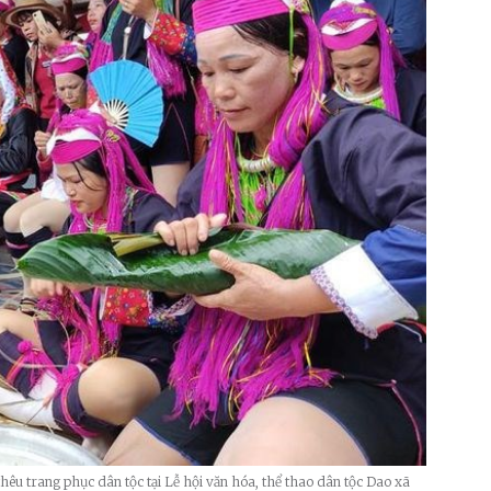
hêu trang phục dân tộc tại Lễ hội văn hóa, thể thao dân tộc Dao xã