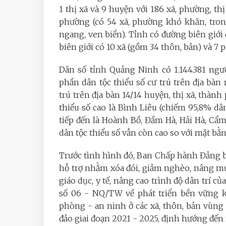
1 thị xã và 9 huyện với 186 xã, phường, th
phường (có 54 xã, phường khó khăn, tron
ngang, ven biển). Tỉnh có đường biên giới 
biên giới có 10 xã (gồm 34 thôn, bản) và 7 
Dân số tỉnh Quảng Ninh có 1.144.381 ngư
phần dân tộc thiểu số cư trú trên địa bàn 
trú trên địa bàn 14/14 huyện, thị xã, thành
thiểu số cao là Bình Liêu (chiếm 95,8% dân
tiếp đến là Hoành Bồ, Đầm Hà, Hải Hà, Cẩm
dân tộc thiểu số vẫn còn cao so với mặt bằ
Trước tình hình đó, Ban Chấp hành Đảng 
hỗ trợ nhằm xóa đói, giảm nghèo, nâng mứ
giáo dục, y tế, nâng cao trình độ dân trí c
số 06 - NQ/TW về phát triển bền vững k
phòng - an ninh ở các xã, thôn, bản vùng đ
đảo giai đoạn 2021 - 2025, định hướng đến