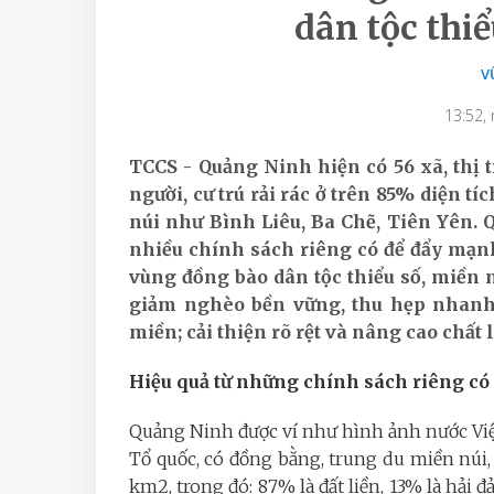
dân tộc thiể
V
13:52,
TCCS -
Quảng Ninh hiện có 56 xã, thị t
người, cư trú rải rác ở trên 85% diện tí
núi như Bình Liêu, Ba Chẽ, Tiên Yên
. 
nhiều chính sách riêng có để đẩy mạnh
vùng đồng bào dân tộc thiểu số, miền nú
giảm nghèo bền vững, thu hẹp nhanh
miền; cải thiện rõ rệt và nâng cao chất
Hiệu quả từ những chính sách riêng có
Quảng Ninh được ví như hình ảnh nước Việt
Tổ quốc, có đồng bằng, trung du miền núi, b
km2, trong đó: 87% là đất liền, 13% là hải