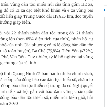
ị trấn. Vùng dân tộc, miền núi của tỉnh gồm 112 xã,
g đó có 21 xã đặc biệt khó khăn và 4 xã vùng bãi
đất liền giáp Trung Quốc dài 118,825 km; dọc tuyến
phường giáp biên.
ời với 22 thành phần dân tộc, trong đó: 21 thành
rộng lớn (hơn 85% diện tích của tỉnh), phân bố, cư
 phố của tỉnh. Địa phương có tỷ lệ đồng bào dân tộc
 số toàn huyện), Ba Chẽ (79,8%), Tiên Yên (47,2%),
 Phả, Vân Đồn. Tuy nhiên, tỷ lệ hộ nghèo tại vùng
ng chung của cả tỉnh.
bộ tỉnh Quảng Ninh đã ban hành nhiều chính sách,
c sống của đồng bào các dân tộc thiểu số, chăm lo
ủa đồng bào dân tộc thiểu số, trong đó có Nghị quyết
inh tế - xã hội gắn với bảo đảm vững chắc quốc
ồng bào dân tộc thiểu số, miền núi, biên giới, hải
 năm 2030.