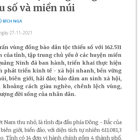
u số và miền núi
Ũ BÍCH NGA
 ngày 27-11-2021
rấn vùng đồng bào dân tộc thiểu số với 162.531
ch của tỉnh,
tập trung chủ yếu ở các huyện miền
Quảng Ninh đã ban hành, triển khai thực hiện
 phát triển kinh tế - xã hội nhanh, bền vững
i, biên giới, hải đảo; bảo đảm an sinh xã hội,
 khoảng cách giàu nghèo, chênh lệch vùng,
 lượng đời sống của nhân dân.
 Nam thu nhỏ, là tỉnh địa đầu phía Đông - Bắc của
iên giới, biển đảo, với diện tích tự nhiên 611.081,3
 đảo. Tỉnh có 14 đơn vị hành chính gồm 4 thành phố,