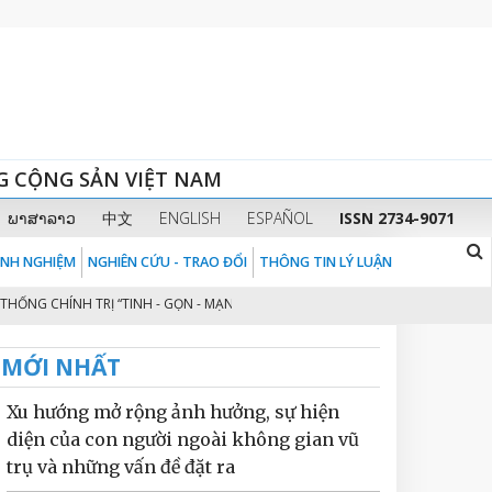
G CỘNG SẢN VIỆT NAM
ພາສາລາວ
中文
ENGLISH
ESPAÑOL
ISSN 2734-9071
KINH NGHIỆM
NGHIÊN CỨU - TRAO ĐỔI
THÔNG TIN LÝ LUẬN
CHÍNH TRỊ “TINH - GỌN - MẠNH - HIỆU NĂNG - HIỆU LỰC - HIỆU QUẢ” THEO 
MỚI NHẤT
Xu hướng mở rộng ảnh hưởng, sự hiện
diện của con người ngoài không gian vũ
trụ và những vấn đề đặt ra