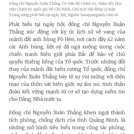
Đồng chí Nguyễn Xuân Thắng, Ủy viên Bộ Chính trị, Giám đốc Học
viện Chính trị quốc gia Hồ Chí Minh, Chủ tịch Hội đồng Lý luận
Trung ương phát biểu tại ngày hội_Nguồn: baoquangninh.com.vn
Phát biểu tại ngày hội, đồng chí Nguyễn Xuân
Thắng xúc động với ký ức lịch sử vẻ vang của
mảnh đất anh hùng Pò Hèn, nơi cách đây 42 năm
các Anh hùng, liệt sỹ đã ngã xuống trong cuộc
chiến tranh biên giới phía Bắc để bảo vệ chủ
quyền thiêng liêng của Tổ quốc. Trước những đổi
thay của mảnh đất biên cương Tổ quốc, đồng chí
Nguyễn Xuân Thắng bày tỏ sự vui mừng với diện
mạo của thôn sát biên giới; sự ấm no, tinh thần
đoàn kết, vững mạnh từ cơ sở tạo dựng niềm tin
cho Đảng, Nhà nước ta.
Đồng chí Nguyễn Xuân Thắng khen ngợi thành
tích phòng, chống dịch của tỉnh Quảng Ninh, là
những mô hình tiêu biểu trong công tác phòng,