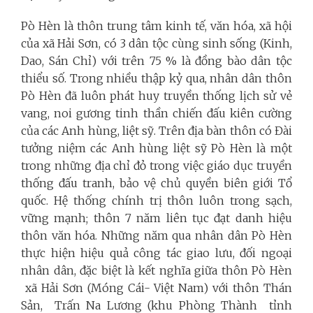
Pò Hèn là thôn trung tâm kinh tế, văn hóa, xã hội
của xã Hải Sơn, có 3 dân tộc cùng sinh sống (Kinh,
Dao, Sán Chỉ) với trên 75 % là đồng bào dân tộc
thiểu số. Trong nhiều thập kỷ qua, nhân dân thôn
Pò Hèn đã luôn phát huy truyền thống lịch sử vẻ
vang, noi gương tinh thần chiến đấu kiên cường
của các Anh hùng, liệt sỹ. Trên địa bàn thôn có Đài
tưởng niệm các Anh hùng liệt sỹ Pò Hèn là một
trong những địa chỉ đỏ trong việc giáo dục truyền
thống đấu tranh, bảo vệ chủ quyền biên giới Tổ
quốc. Hệ thống chính trị thôn luôn trong sạch,
vững mạnh; thôn 7 năm liên tục đạt danh hiệu
thôn văn hóa. Những năm qua nhân dân Pò Hèn
thực hiện hiệu quả công tác giao lưu, đối ngoại
nhân dân, đặc biệt là kết nghĩa giữa thôn Pò Hèn
xã Hải Sơn (Móng Cái- Việt Nam) với thôn Thán
Sản, Trấn Na Lương (khu Phòng Thành tỉnh