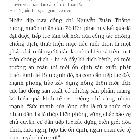
chuyện với nhân dân các dân tộc thôn Pò
Hèn_Nguồn: baoquangninh.com.vn
Nhân dịp này, đồng chí Nguyễn Xuân Thắng
mong muốn nhân dân Pò Hèn phát huy kết quả đã
đạt được, tiếp tục làm tốt hơn nữa công tác phòng
chống dịch, thực hiện mục tiêu mỗi thôn là một
pháo đài, mỗi người dân là một chiến sĩ trên mặt
trận chống dịch. Chỉ có đẩy lùi dịch bệnh, có môi
trường an toàn thì mới ổn định sản xuất, phát
triển kinh tế. Bên cạnh đó, bà con cần tiếp tục đẩy
mạnh phong trào xây dựng nông thôn mới; tích
cực lao động sản xuất, có những sản phẩm mang
lại hiệu quả kinh tế cao. Đồng chí cũng nhấn
mạnh: “Sức mạnh của lòng dân là từ ý thức của
nhân dân. Là lá thép biên phòng vững chắc bảo vệ
chủ quyền, cư dân tiếp tục xây dựng biên giới hòa
bình, hữu nghị, hợp tác ổn định, ngăn chặn các tệ
nạn xuyên biên giới”.