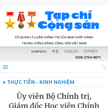
CƠ QUAN LÝ LUẬN CHÍNH TRỊ CỦA BAN CHẤP HÀNH
TRUNG ƯƠNG ĐẢNG CỘNG SẢN VIỆT NAM
ພາສາລາວ
中文
ENGLISH
ESPAÑOL
ISSN 2734-9071
THỰC TIỄN - KINH NGHIỆM
Ủy viên Bộ Chính trị,
Giám đốc Học viện Chính