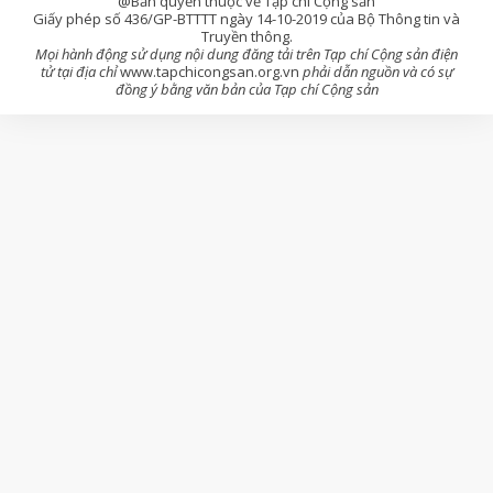
@Bản quyền thuộc về Tạp chí Cộng sản
Giấy phép số 436/GP-BTTTT ngày 14-10-2019 của Bộ Thông tin và
Truyền thông.
Mọi hành động sử dụng nội dung đăng tải trên Tạp chí Cộng sản điện
tử tại địa chỉ
www.tapchicongsan.org.vn
phải dẫn nguồn và có sự
đồng ý bằng văn bản của Tạp chí Cộng sản