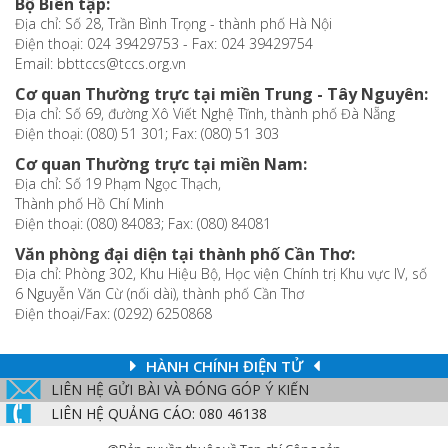
Bộ Biên tập:
Địa chỉ: Số 28, Trần Bình Trọng - thành phố Hà Nội
Điện thoại: 024 39429753 - Fax: 024 39429754
Email: bbttccs@tccs.org.vn
Cơ quan Thường trực tại miền Trung - Tây Nguyên:
Địa chỉ: Số 69, đường Xô Viết Nghệ Tĩnh, thành phố Đà Nẵng
Điện thoại: (080) 51 301; Fax: (080) 51 303
Cơ quan Thường trực tại miền Nam:
Địa chỉ: Số 19 Phạm Ngọc Thạch,
Thành phố Hồ Chí Minh
Điện thoại: (080) 84083; Fax: (080) 84081
Văn phòng đại diện tại thành phố Cần Thơ:
Địa chỉ: Phòng 302, Khu Hiệu Bộ, Học viện Chính trị Khu vực IV, số
6 Nguyễn Văn Cừ (nối dài), thành phố Cần Thơ
Điện thoại/Fax: (0292) 6250868
HÀNH CHÍNH ĐIỆN TỬ
LIÊN HỆ GỬI BÀI VÀ ĐÓNG GÓP Ý KIẾN
LIÊN HỆ QUẢNG CÁO: 080 46138