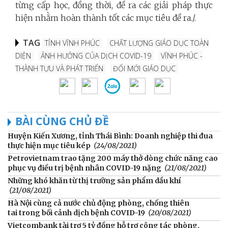
từng cấp học, đồng thời, đề ra các giải pháp thực
hiện nhằm hoàn thành tốt các mục tiêu đề ra./.
TAG
TỈNH VĨNH PHÚC
CHẤT LƯỢNG GIÁO DỤC TOÀN
DIỆN
ẢNH HƯỞNG CỦA DỊCH COVID-19
VĨNH PHÚC -
THÀNH TỰU VÀ PHÁT TRIỂN
ĐỔI MỚI GIÁO DỤC
BÀI CÙNG CHỦ ĐỀ
Huyện Kiến Xương, tỉnh Thái Bình: Doanh nghiệp thi đua
thực hiện mục tiêu kép
(24/08/2021)
Petrovietnam trao tặng 200 máy thở dòng chức năng cao
phục vụ điều trị bệnh nhân COVID-19 nặng
(21/08/2021)
Những khó khăn từ thị trường sản phẩm dầu khí
(21/08/2021)
Hà Nội cùng cả nước chủ động phòng, chống thiên
tai trong bối cảnh dịch bệnh COVID-19
(20/08/2021)
Vietcombank tài trợ 5 tỷ đồng hỗ trợ công tác phòng,