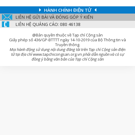
HÀNH CHÍNH ĐIỆN TỬ
LIÊN HỆ GỬI BÀI VÀ ĐÓNG GÓP Ý KIẾN
LIÊN HỆ QUẢNG CÁO: 080 46138
@Bản quyền thuộc về Tạp chí Cộng sản
Giấy phép số 436/GP-BTTTT ngày 14-10-2019 của Bộ Thông tin và
Truyền thông.
Mọi hành động sử dụng nội dung đăng tải trên Tạp chí Cộng sản điện
tử tại địa chỉ
www.tapchicongsan.org.vn
phải dẫn nguồn và có sự
đồng ý bằng văn bản của Tạp chí Cộng sản