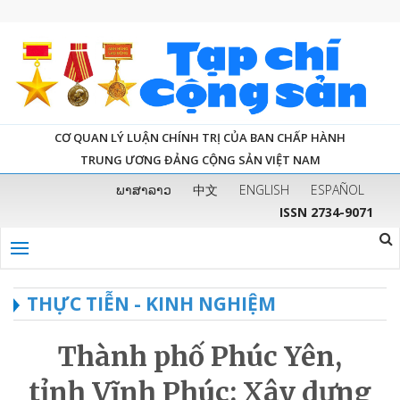
CƠ QUAN LÝ LUẬN CHÍNH TRỊ CỦA BAN CHẤP HÀNH
TRUNG ƯƠNG ĐẢNG CỘNG SẢN VIỆT NAM
ພາສາລາວ
中文
ENGLISH
ESPAÑOL
ISSN 2734-9071
THỰC TIỄN - KINH NGHIỆM
Thành phố Phúc Yên,
tỉnh Vĩnh Phúc: Xây dựng