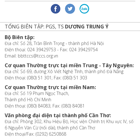
TỔNG BIÊN TẬP: PGS, TS
DƯƠNG TRUNG Ý
Bộ Biên tập:
Địa chỉ: Số 28, Trần Bình Trọng - thành phố Hà Nội
Điện thoại: 024 39429753 - Fax: 024 39429754
Email: bbttccs@tccs.org.vn
Cơ quan Thường trực tại miền Trung - Tây Nguyên:
Địa chỉ: Số 69, đường Xô Viết Nghệ Tĩnh, thành phố Đà Nẵng
Điện thoại: (080) 51 301; Fax: (080) 51 303
Cơ quan Thường trực tại miền Nam:
Địa chỉ: Số 19 Phạm Ngọc Thạch,
Thành phố Hồ Chí Minh
Điện thoại: (080) 84083; Fax: (080) 84081
Văn phòng đại diện tại thành phố Cần Thơ:
Địa chỉ: Phòng 302, Khu Hiệu Bộ, Học viện Chính trị Khu vực IV, số
6 Nguyễn Văn Cừ (nối dài), thành phố Cần Thơ
Điện thoại/Fax: (0292) 6250868