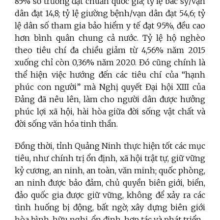
85% số trường đạt chuẩn quốc gia; tỷ lệ bác sỹ/vạn
dân đạt 14,8; tỷ lệ giường bệnh/vạn dân đạt 54,6; tỷ
lệ dân số tham gia bảo hiểm y tế đạt 95%, đều cao
hơn bình quân chung cả nước. Tỷ lệ hộ nghèo
theo tiêu chí đa chiều giảm từ 4,56% năm 2015
xuống chỉ còn 0,36% năm 2020. Đó cũng chính là
thể hiện việc hướng đến các tiêu chí của “hạnh
phúc con người” mà Nghị quyết Đại hội XIII của
Đảng đã nêu lên, làm cho người dân được hưởng
phúc lợi xã hội, hài hòa giữa đời sống vật chất và
đời sống văn hóa tinh thần.
Đồng thời, tỉnh Quảng Ninh thực hiện tốt các mục
tiêu, như chính trị ổn định, xã hội trật tự, giữ vững
kỷ cương, an ninh, an toàn, văn minh; quốc phòng,
an ninh được bảo đảm, chủ quyền biên giới, biển,
đảo quốc gia được giữ vững, không để xảy ra các
tình huống bị động, bất ngờ; xây dựng biên giới
hòa bình, hữu nghị, ổn định, hợp tác và phát triển.