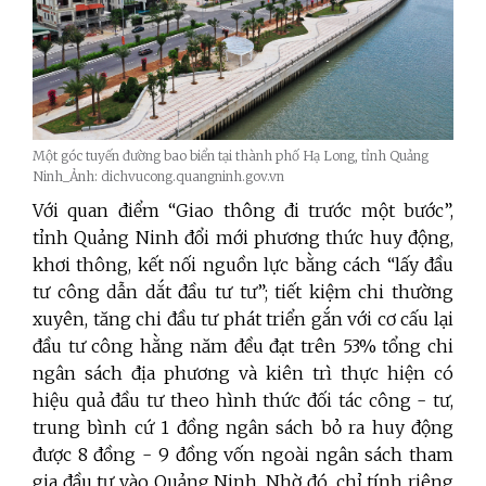
Một góc tuyến đường bao biển tại thành phố Hạ Long, tỉnh Quảng
Ninh_Ảnh: dichvucong.quangninh.gov.vn
Với quan điểm “Giao thông đi trước một bước”,
tỉnh Quảng Ninh đổi mới phương thức huy động,
khơi thông, kết nối nguồn lực bằng cách “lấy đầu
tư công dẫn dắt đầu tư tư”; tiết kiệm chi thường
xuyên, tăng chi đầu tư phát triển gắn với cơ cấu lại
đầu tư công hằng năm đều đạt trên 53% tổng chi
ngân sách địa phương và kiên trì thực hiện có
hiệu quả đầu tư theo hình thức đối tác công - tư,
trung bình cứ 1 đồng ngân sách bỏ ra huy động
được 8 đồng - 9 đồng vốn ngoài ngân sách tham
gia đầu tư vào Quảng Ninh. Nhờ đó, chỉ tính riêng