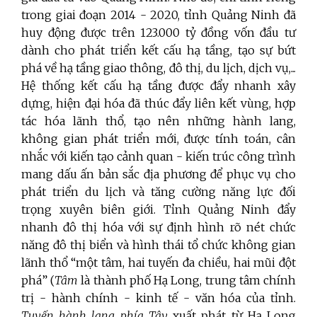
trong giai đoạn 2014 - 2020, tỉnh Quảng Ninh đã
huy động được trên 123.000 tỷ đồng vốn đầu tư
dành cho phát triển kết cấu hạ tầng, tạo sự bứt
phá về hạ tầng giao thông, đô thị, du lịch, dịch vụ,...
Hệ thống kết cấu hạ tầng được đẩy nhanh xây
dựng, hiện đại hóa đã thúc đẩy liên kết vùng, hợp
tác hóa lãnh thổ, tạo nên những hành lang,
không gian phát triển mới, được tính toán, cân
nhắc với kiến tạo cảnh quan - kiến trúc công trình
mang dấu ấn bản sắc địa phương để phục vụ cho
phát triển du lịch và tăng cường năng lực đối
trọng xuyên biên giới. Tỉnh Quảng Ninh đẩy
nhanh đô thị hóa với sự định hình rõ nét chức
năng đô thị biển và hình thái tổ chức không gian
lãnh thổ “một tâm, hai tuyến đa chiều, hai mũi đột
phá” (
Tâm
là thành phố Hạ Long, trung tâm chính
trị - hành chính - kinh tế - văn hóa của tỉnh.
Tuyến hành lang phía Tây
xuất phát từ Hạ Long