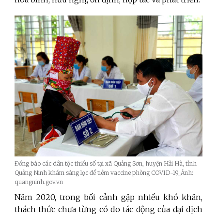
Đồng bào các dân tộc thiểu số tại xã Quảng Sơn, huyện Hải Hà, tỉnh
Quảng Ninh khám sàng lọc để tiêm vaccine phòng COVID-19_Ảnh:
quangninh.gov.vn
Năm 2020, trong bối cảnh gặp nhiều khó khăn,
thách thức chưa từng có do tác động của đại dịch