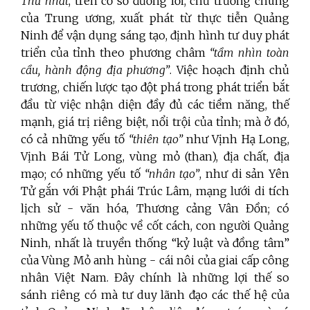
Thứ nhất
, trên cơ sở đường lối, chủ trương chung
của Trung ương, xuất phát từ thực tiễn Quảng
Ninh để vận dụng sáng tạo, định hình tư duy phát
triển của tỉnh theo phương châm
“tầm nhìn toàn
cầu, hành động địa phương”
. Việc hoạch định chủ
trương, chiến lược tạo đột phá trong phát triển bắt
đầu từ việc nhận diện đầy đủ các tiềm năng, thế
mạnh, giá trị riêng biệt, nổi trội của tỉnh; mà ở đó,
có cả những yếu tố
“thiên tạo”
như Vịnh Hạ Long,
Vịnh Bái Tử Long, vùng mỏ (than), địa chất, địa
mạo; có những yếu tố
“nhân tạo”
, như di sản Yên
Tử gắn với Phật phái Trúc Lâm, mạng lưới di tích
lịch sử - văn hóa, Thương cảng Vân Đồn; có
những yếu tố thuộc về cốt cách, con người Quảng
Ninh, nhất là truyền thống “kỷ luật và đồng tâm”
của Vùng Mỏ anh hùng - cái nôi của giai cấp công
nhân Việt Nam. Đây chính là những lợi thế so
sánh riêng có mà tư duy lãnh đạo các thế hệ của