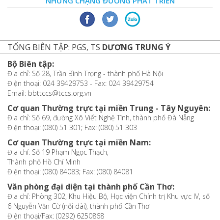
NHỮNG CHẶNG ĐƯỜNG PHÁT TRIỂN
TỔNG BIÊN TẬP: PGS, TS
DƯƠNG TRUNG Ý
Bộ Biên tập:
Địa chỉ: Số 28, Trần Bình Trọng - thành phố Hà Nội
Điện thoại: 024 39429753 - Fax: 024 39429754
Email: bbttccs@tccs.org.vn
Cơ quan Thường trực tại miền Trung - Tây Nguyên:
Địa chỉ: Số 69, đường Xô Viết Nghệ Tĩnh, thành phố Đà Nẵng
Điện thoại: (080) 51 301; Fax: (080) 51 303
Cơ quan Thường trực tại miền Nam:
Địa chỉ: Số 19 Phạm Ngọc Thạch,
Thành phố Hồ Chí Minh
Điện thoại: (080) 84083; Fax: (080) 84081
Văn phòng đại diện tại thành phố Cần Thơ:
Địa chỉ: Phòng 302, Khu Hiệu Bộ, Học viện Chính trị Khu vực IV, số
6 Nguyễn Văn Cừ (nối dài), thành phố Cần Thơ
Điện thoại/Fax: (0292) 6250868