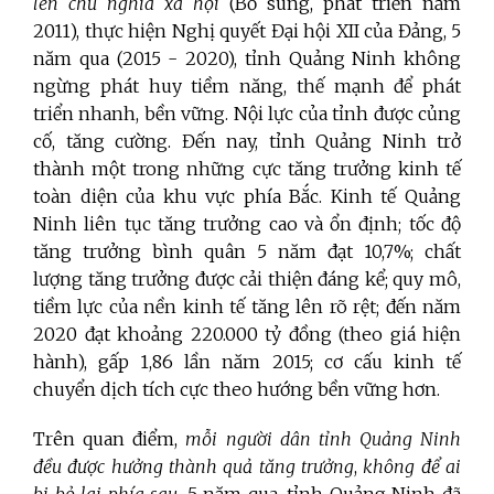
lên chủ nghĩa xã hội
(Bổ sung, phát triển năm
2011), thực hiện Nghị quyết Đại hội XII của Đảng, 5
năm qua (2015 - 2020), tỉnh Quảng Ninh không
ngừng phát huy tiềm năng, thế mạnh để phát
triển nhanh, bền vững. Nội lực của tỉnh được củng
cố, tăng cường. Đến nay, tỉnh Quảng Ninh trở
thành một trong những cực tăng trưởng kinh tế
toàn diện của khu vực phía Bắc. Kinh tế Quảng
Ninh liên tục tăng trưởng cao và ổn định; tốc độ
tăng trưởng bình quân 5 năm đạt 10,7%; chất
lượng tăng trưởng được cải thiện đáng kể; quy mô,
tiềm lực của nền kinh tế tăng lên rõ rệt; đến năm
2020 đạt khoảng 220.000 tỷ đồng (theo giá hiện
hành), gấp 1,86 lần năm 2015; cơ cấu kinh tế
chuyển dịch tích cực theo hướng bền vững hơn.
Trên quan điểm,
mỗi người dân tỉnh Quảng Ninh
đều được hưởng thành quả tăng trưởng
,
không để ai
bị bỏ lại phía sau
, 5 năm qua, tỉnh Quảng Ninh đã