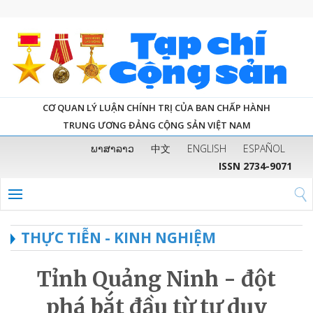
CƠ QUAN LÝ LUẬN CHÍNH TRỊ CỦA BAN CHẤP HÀNH
TRUNG ƯƠNG ĐẢNG CỘNG SẢN VIỆT NAM
ພາສາລາວ
中文
ENGLISH
ESPAÑOL
ISSN 2734-9071
THỰC TIỄN - KINH NGHIỆM
Tỉnh Quảng Ninh - đột
phá bắt đầu từ tư duy