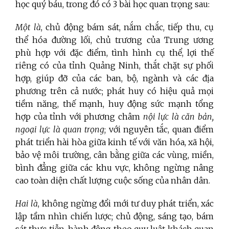
học quý báu, trong đó có 3 bài học quan trọng sau:
Một là
, chủ động bám sát, nắm chắc, tiếp thu, cụ
thể hóa đường lối, chủ trương của Trung ương
phù hợp với đặc điểm, tình hình cụ thể, lợi thế
riêng có của tỉnh Quảng Ninh, thắt chặt sự phối
hợp, giúp đỡ của các ban, bộ, ngành và các địa
phương trên cả nước; phát huy có hiệu quả mọi
tiềm năng, thế mạnh, huy động sức mạnh tổng
hợp của tỉnh với phương châm
nội lực là căn bản,
ngoại lực là quan trọng
; với nguyên tắc, quan điểm
phát triển hài hòa giữa kinh tế với văn hóa, xã hội,
bảo vệ môi trường, cân bằng giữa các vùng, miền,
bình đẳng giữa các khu vực, không ngừng nâng
cao toàn diện chất lượng cuộc sống của nhân dân.
Hai là
, không ngừng đổi mới tư duy phát triển, xác
lập tầm nhìn chiến lược; chủ động, sáng tạo, bám
sát thực tiễn, hành động theo quy luật khách quan