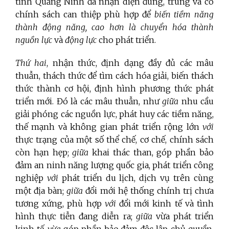
tỉnh Quảng Ninh đã nhận diện đúng, trúng và có
chính sách can thiệp phù hợp để
biến tiềm năng
thành động năng, cao hơn là chuyển hóa thành
nguồn lực
và
động lực
cho phát triển.
Thứ hai
, nhận thức, định dạng đầy đủ các mâu
thuẫn, thách thức để tìm cách hóa giải, biến thách
thức thành cơ hội, định hình phương thức phát
triển mới. Đó là các mâu thuẫn, như
giữa
nhu cầu
giải phóng các nguồn lực, phát huy các tiềm năng,
thế mạnh và không gian phát triển rộng lớn
với
thực trạng của một số thể chế, cơ chế, chính sách
còn hạn hẹp;
giữa
khai thác than, góp phần bảo
đảm an ninh năng lượng quốc gia, phát triển công
nghiệp
với
phát triển du lịch, dịch vụ trên cùng
một địa bàn;
giữa
đổi mới hệ thống chính trị chưa
tương xứng, phù hợp
với
đổi mới kinh tế và tình
hình thực tiễn đang diễn ra;
giữa
vừa phát triển