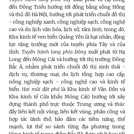
đến Đông Triều hướng tới đồng bằng sông Hồng
và thủ đô Hà Nội, hướng tới phát triển chuỗi đô thị
- công nghiệp xanh, công nghiệp sạch, công nghệ
cao và du lịch văn hóa, lịch sử, tâm linh; trong đó,
Khu kinh tế ven biển Quảng Yên là hạt nhân, động
lực tăng trưởng mới của tuyến phía Tây và của
tỉnh.
Tuyến hành lang phía Đông
xuất phát từ Hạ
Long đến Móng Cái và hướng tới thị trường Đông
Bắc Á, nhằm phát triển chuỗi đô thị sinh thái -
dịch vụ, thương mại, du lịch tổng hợp cao cấp,
nông nghiệp sạch - công nghệ cao và kinh tế
biển.
Hai mũi đột phá
là Khu kinh tế Vân Đồn và
Khu kinh tế Cửa khẩu Móng Cái) hướng tới xây
dựng thành phố trực thuộc Trung ương và thúc
đẩy liên kết nội vùng, liên kết vùng, phân công và
hợp tác lãnh thổ, bảo đảm các tiềm năng, thế
mạnh, lợi thế so sánh từng địa phương trong
Vùng kinh tế trọng điểm Bắc Bộ được phát huy tối