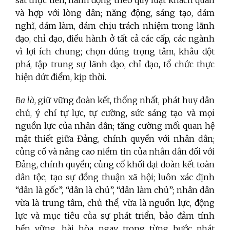
và hợp với lòng dân; năng động, sáng tạo, dám
nghĩ, dám làm, dám chịu trách nhiệm trong lãnh
đạo, chỉ đạo, điều hành ở tất cả các cấp, các ngành
vì lợi ích chung; chọn đúng trọng tâm, khâu đột
phá, tập trung sự lãnh đạo, chỉ đạo, tổ chức thực
hiện dứt điểm, kịp thời.
Ba là
, giữ vững đoàn kết, thống nhất, phát huy dân
chủ, ý chí tự lực, tự cường, sức sáng tạo và mọi
nguồn lực của nhân dân; tăng cường mối quan hệ
mật thiết giữa Đảng, chính quyền với nhân dân;
củng cố và nâng cao niềm tin của nhân dân đối với
Đảng, chính quyền; củng cố khối đại đoàn kết toàn
dân tộc, tạo sự đồng thuận xã hội; luôn xác định
“dân là gốc”, “dân là chủ”, “dân làm chủ”; nhân dân
vừa là trung tâm, chủ thể, vừa là nguồn lực, động
lực và mục tiêu của sự phát triển, bảo đảm tính
bền vững, hài hòa ngay trong từng bước phát