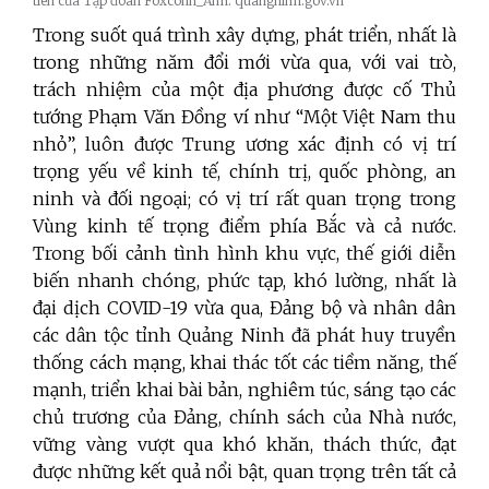
tiên của Tập đoàn Foxconn_Ảnh: quangninh.gov.vn
Trong suốt quá trình xây dựng, phát triển, nhất là
trong những năm đổi mới vừa qua, với vai trò,
trách nhiệm của một địa phương được cố Thủ
tướng Phạm Văn Đồng ví như “Một Việt Nam thu
nhỏ”, luôn được Trung ương xác định có vị trí
trọng yếu về kinh tế, chính trị, quốc phòng, an
ninh và đối ngoại; có vị trí rất quan trọng trong
Vùng kinh tế trọng điểm phía Bắc và cả nước.
Trong bối cảnh tình hình khu vực, thế giới diễn
biến nhanh chóng, phức tạp, khó lường, nhất là
đại dịch COVID-19 vừa qua, Đảng bộ và nhân dân
các dân tộc tỉnh Quảng Ninh đã phát huy truyền
thống cách mạng, khai thác tốt các tiềm năng, thế
mạnh, triển khai bài bản, nghiêm túc, sáng tạo các
chủ trương của Đảng, chính sách của Nhà nước,
vững vàng vượt qua khó khăn, thách thức, đạt
được những kết quả nổi bật, quan trọng trên tất cả