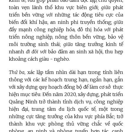
kinh tế,
vừa
góp phần bảo đảm độc lập, chủ quyền,
toàn vẹn lãnh thổ khu vực biên giới;
giữa
phát
triển bền vững
với
những tác động tiêu cực của
biến đổi khí hậu, an ninh phi truyền thống;
giữa
đẩy mạnh công nghiệp hóa, đô thị hóa
với
phát
triển nông nghiệp, nông thôn bền vững, bảo vệ
môi trường sinh thái;
giữa
tăng trưởng kinh tế
nhanh
đi đôi
với
bảo đảm an sinh xã hội, thu hẹp
khoảng cách giàu - nghèo.
Thứ ba
, xác lập tầm nhìn dài hạn trong tính liên
thông với các kế hoạch trung hạn, ngắn hạn, gắn
với xây dựng quy hoạch đồng bộ để làm cơ sở thực
hiện mục tiêu: Đến năm 2020, xây dựng, phát triển
Quảng Ninh trở thành tỉnh dịch vụ, công nghiệp
hiện đại, trung tâm du lịch quốc tế, một trong
những cực tăng trưởng của khu vực phía Bắc; trở
thành khu vực phòng thủ vững chắc về quốc
phòng, an ninh và phòng tuyến hợp tác, cạnh