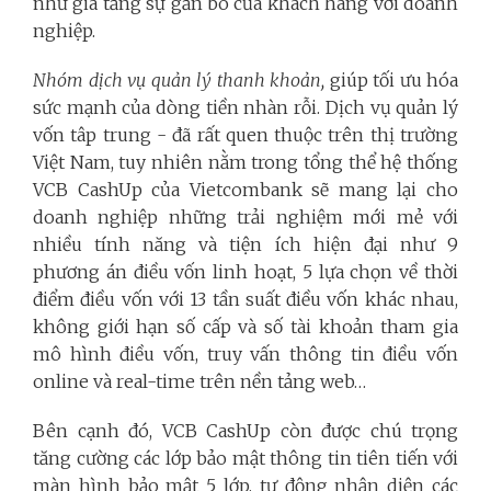
như gia tăng sự gắn bó của khách hàng với doanh
nghiệp.
Nhóm dịch vụ quản lý thanh khoản,
giúp tối ưu hóa
sức mạnh của dòng tiền nhàn rỗi. Dịch vụ quản lý
vốn tâp trung - đã rất quen thuộc trên thị trường
Việt Nam, tuy nhiên nằm trong tổng thể hệ thống
VCB CashUp của Vietcombank sẽ mang lại cho
doanh nghiệp những trải nghiệm mới mẻ với
nhiều tính năng và tiện ích hiện đại như 9
phương án điều vốn linh hoạt, 5 lựa chọn về thời
điểm điều vốn với 13 tần suất điều vốn khác nhau,
không giới hạn số cấp và số tài khoản tham gia
mô hình điều vốn, truy vấn thông tin điều vốn
online và real-time trên nền tảng web…
Bên cạnh đó, VCB CashUp còn được chú trọng
tăng cường các lớp bảo mật thông tin tiên tiến với
màn hình bảo mật 5 lớp, tự động nhận diện các