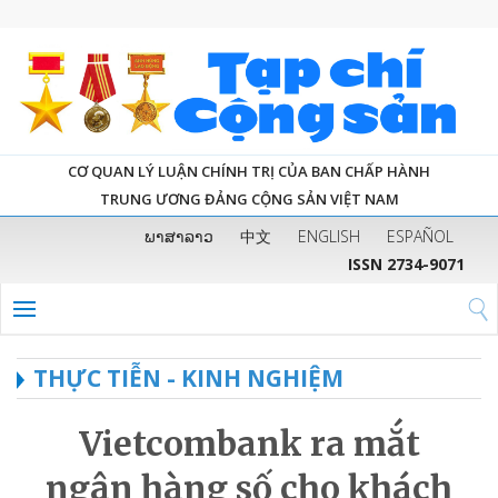
CƠ QUAN LÝ LUẬN CHÍNH TRỊ CỦA BAN CHẤP HÀNH
TRUNG ƯƠNG ĐẢNG CỘNG SẢN VIỆT NAM
ພາສາລາວ
中文
ENGLISH
ESPAÑOL
ISSN 2734-9071
THỰC TIỄN - KINH NGHIỆM
Vietcombank ra mắt
ngân hàng số cho khách