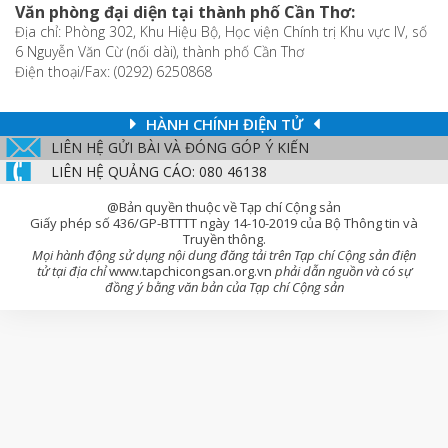
Văn phòng đại diện tại thành phố Cần Thơ:
Địa chỉ: Phòng 302, Khu Hiệu Bộ, Học viện Chính trị Khu vực IV, số
6 Nguyễn Văn Cừ (nối dài), thành phố Cần Thơ
Điện thoại/Fax: (0292) 6250868
HÀNH CHÍNH ĐIỆN TỬ
LIÊN HỆ GỬI BÀI VÀ ĐÓNG GÓP Ý KIẾN
LIÊN HỆ QUẢNG CÁO: 080 46138
@Bản quyền thuộc về Tạp chí Cộng sản
Giấy phép số 436/GP-BTTTT ngày 14-10-2019 của Bộ Thông tin và
Truyền thông.
Mọi hành động sử dụng nội dung đăng tải trên Tạp chí Cộng sản điện
tử tại địa chỉ
www.tapchicongsan.org.vn
phải dẫn nguồn và có sự
đồng ý bằng văn bản của Tạp chí Cộng sản