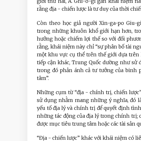
giới thứ hai, A. Ghi-ô-gi gắn khái niệm nà
rằng địa - chiến lược là tư duy của thời chiế
Còn theo học giả người Xin-ga-po Giu-gi
trong những khuôn khổ giới hạn hơn, tro
hưởng hoặc chiếm lợi thế so với đối phươ
rằng, khái niệm này chỉ “sự phân bố tài ng
một khu vực cụ thể trên thế giới dựa trên
tiếp cận khác, Trung Quốc dường như sử d
trong đó phản ánh cả tư tưởng của binh ph
tâm”.
Những cụm từ “địa - chính trị, chiến lược”
sử dụng nhằm mang những ý nghĩa, đó là:
yếu tố địa lý và chính trị để quyết định t
những tác động của địa lý trong chính trị;
được mục tiêu trung tâm hoặc các tài sản 
“Địa - chiến lược” khác với khái niệm có li