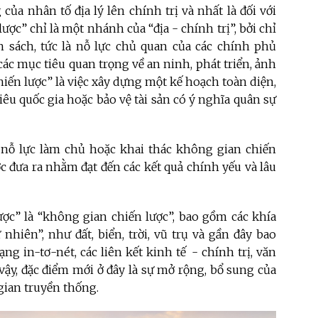
của nhân tố địa lý lên chính trị và nhất là đối với
lược” chỉ là một nhánh của “địa - chính trị”, bởi chỉ
h sách, tức là nỗ lực chủ quan của các chính phủ
 các mục tiêu quan trọng về an ninh, phát triển, ảnh
hiến lược” là việc xây dựng một kế hoạch toàn diện,
iêu quốc gia hoặc bảo vệ tài sản có ý nghĩa quân sự
là nỗ lực làm chủ hoặc khai thác không gian chiến
c đưa ra nhằm đạt đến các kết quả chính yếu và lâu
lược” là “không gian chiến lược”, bao gồm các khía
hiên”, như đất, biển, trời, vũ trụ và gần đây bao
g in-tơ-nét, các liên kết kinh tế - chính trị, văn
 vậy, đặc điểm mới ở đây là sự mở rộng, bổ sung của
gian truyền thống.