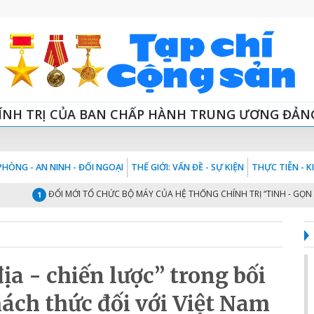
ÍNH TRỊ CỦA BAN CHẤP HÀNH TRUNG ƯƠNG ĐẢN
HÒNG - AN NINH - ĐỐI NGOẠI
THẾ GIỚI: VẤN ĐỀ - SỰ KIỆN
THỰC TIỄN - 
ĐỔI MỚI TỔ CHỨC BỘ MÁY CỦA HỆ THỐNG CHÍNH TRỊ “TINH - GỌN - MẠNH
1
ịa - chiến lược” trong bối
hách thức đối với Việt Nam