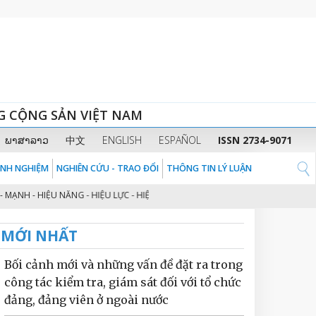
G CỘNG SẢN VIỆT NAM
ພາສາລາວ
中文
ENGLISH
ESPAÑOL
ISSN 2734-9071
KINH NGHIỆM
NGHIÊN CỨU - TRAO ĐỔI
THÔNG TIN LÝ LUẬN
 - HIỆU NĂNG - HIỆU LỰC - HIỆU QUẢ” THEO TINH THẦN ĐỊNH HƯỚNG CỦA ĐỒN
MỚI NHẤT
Bối cảnh mới và những vấn đề đặt ra trong
công tác kiểm tra, giám sát đối với tổ chức
đảng, đảng viên ở ngoài nước