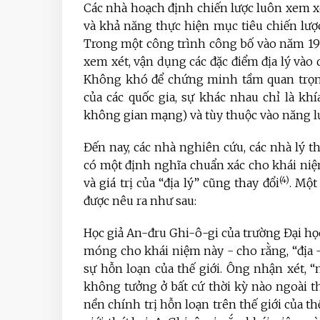
Các nhà hoạch định chiến lược luôn xem x
và khả năng thực hiện mục tiêu chiến lược
Trong một công trình công bố vào năm 19
xem xét, vận dụng các đặc điểm địa lý vào 
Không khó để chứng minh tầm quan trọng 
của các quốc gia, sự khác nhau chỉ là khía
không gian mạng) và tùy thuộc vào năng lự
Đến nay, các nhà nghiên cứu, các nhà lý t
có một định nghĩa chuẩn xác cho khái niệm
(4)
và giá trị của “địa lý” cũng thay đổi
. Một
được nêu ra như sau:
Học giả An-đru Ghi-ô-gi của trường Đại họ
móng cho khái niệm này - cho rằng, “địa -
sự hỗn loạn của thế giới. Ông nhận xét, “
không tưởng ở bất cứ thời kỳ nào ngoài t
nền chính trị hỗn loạn trên thế giới của t