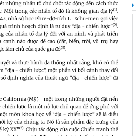
ét những nhân tố chủ chốt tác động đến cách thức
(1)
. Một trong các nhân tố đó là không gian địa lý
.
42, nhà sử học Phre-đơ-rích L. Xchu-men gọi việc
(2)
quá trình hoạch định là tư duy “địa - chiến lược”
.
của nhân tố địa lý đối với an ninh và phát triển
 cạnh nào được đề cao (đất, biển, trời, vũ trụ hay
(3)
c làm chủ của quốc gia đó
.
huyết và thực hành đã thống nhất rằng, khó có thể
 “địa - chiến lược”, một phần vì bối cảnh thay đổi
 số định nghĩa của thuật ngữ “địa - chiến lược” đã
c California (Mỹ) - một trong những người đặt nền
 chiến lược là một nỗ lực chủ quan để ứng phó với
một môn khoa học về “địa - chiến lược” sẽ là điều
hời kỳ của chúng ta. Nó là sản phẩm đặc trưng của
(5)
hế kỷ XX”
. Chịu tác động của cuộc Chiến tranh thế