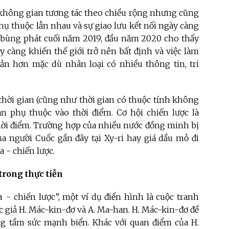
 không gian tương tác theo chiều rộng nhưng cũng
phụ thuộc lẫn nhau và sự giao lưu kết nối ngày càng
9 bùng phát cuối năm 2019, đầu năm 2020 cho thấy
ày càng khiến thế giới trở nên bất định và việc làm
n hơn mặc dù nhân loại có nhiều thông tin, tri
h thời gian (cũng như thời gian có thuộc tính không
an phụ thuộc vào thời điểm. Cơ hội chiến lược là
hời điểm. Trường hợp của nhiều nước đồng minh bị
ủa người Cuốc gần đây tại Xy-ri hay giá dầu mỏ đi
a - chiến lược.
trong thực tiễn
 - chiến lược”, một ví dụ điển hình là cuộc tranh
c giả H. Mác-kin-đơ và A. Ma-han. H. Mác-kin-đơ đề
âng tầm sức mạnh biển. Khác với quan điểm của H.