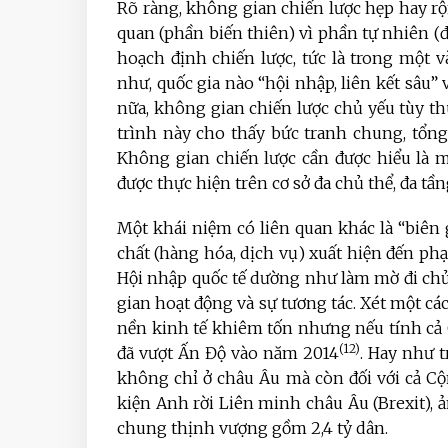
Rõ ràng, không gian chiến lược hẹp hay r
quan (phần biến thiên) vì phần tự nhiên (đ
hoạch định chiến lược, tức là trong một 
như, quốc gia nào “hội nhập, liên kết sâu”
nữa, không gian chiến lược chủ yếu tùy th
trình này cho thấy bức tranh chung, tổng q
Không gian chiến lược cần được hiểu là m
được thực hiện trên cơ sở đa chủ thể, đa tầ
Một khái niệm có liên quan khác là “biên 
chất (hàng hóa, dịch vụ) xuất hiện đến phạ
Hội nhập quốc tế dường như làm mờ đi ch
gian hoạt động và sự tương tác. Xét một c
nền kinh tế khiêm tốn nhưng nếu tính cả
(12)
đã vượt Ấn Độ vào năm 2014
. Hay như 
không chỉ ở châu Âu mà còn đối với cả C
kiện Anh rời Liên minh châu Âu (Brexit),
chung thịnh vượng gồm 2,4 tỷ dân.