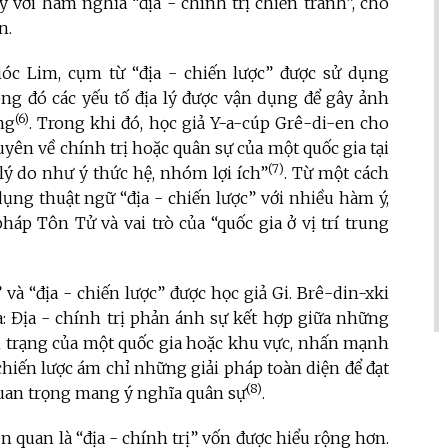
y với hàm nghĩa “địa - chính trị chiến tranh”, cho
n.
óc Lim, cụm từ “địa - chiến lược” được sử dụng
ng đó các yếu tố địa lý được vận dụng để gây ảnh
(6)
ng
. Trong khi đó, học giả Y-a-cúp Grê-di-en cho
uyên về chính trị hoặc quân sự của một quốc gia tại
(7)
 lý do như ý thức hệ, nhóm lợi ích”
. Từ một cách
ụng thuật ngữ “địa - chiến lược” với nhiều hàm ý,
áp Tôn Tử và vai trò của “quốc gia ở vị trí trung
 và “địa - chiến lược” được học giả Gi. Brê-din-xki
 Địa - chính trị phản ánh sự kết hợp giữa những
ình trạng của một quốc gia hoặc khu vực, nhấn mạnh
 chiến lược ám chỉ những giải pháp toàn diện để đạt
(8)
quan trọng mang ý nghĩa quân sự
.
ên quan là “địa - chính trị” vốn được hiểu rộng hơn.