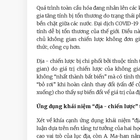
Quá trình toàn cầu hóa đang nhân lên các
gia tăng tính bị tổn thương do trạng thái 
bền chặt giữa các nước. Đại dịch COVID-1
tính dễ bị tổn thương của thế giới. Điều n
chủ không gian chiến lược không đơn giả
thức, công cụ hơn.
Địa - chiến lược bị chi phối bởi thuộc tín
gian) do giá trị chiến lược của không gi
không “nhất thành bất biến” mà có tính t
“bỏ rơi” khi hoàn cảnh thay đổi (vấn đề c
xuống) cho thấy sự biến đổi về giá trị của đị
Ứng dụng khái niệm “địa - chiến lược” 
Xét về khía cạnh ứng dụng khái niệm “địa
luận dựa trên nền tảng tư tưởng của hai họ
cao vai trò của lục địa, còn A. Ma-han n