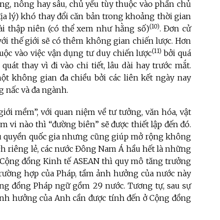
ộng, nông hay sâu, chủ yếu tùy thuộc vào phần chủ
ịa lý) khó thay đổi căn bản trong khoảng thời gian
(10)
vài thập niên (có thể xem như hằng số)
. Đơn cử
 với thế giới sẽ có thêm không gian chiến lược. Hơn
(11)
uộc vào việc vận dụng tư duy chiến lược
bởi quá
uát thay vì đi vào chi tiết, lâu dài hay trước mắt.
ột không gian đa chiều bởi các liên kết ngày nay
ng nấc và đa ngành.
giới mềm”, với quan niệm về tư tưởng, văn hóa, vật
m vi nào thì “đường biên” sẽ được thiết lập đến đó.
ủ quyền quốc gia nhưng cũng giúp mở rộng không
ách riêng lẻ, các nước Đông Nam Á hầu hết là những
 Cộng đồng Kinh tế ASEAN thì quy mô tăng trưởng
trường hợp của Pháp, tầm ảnh hưởng của nước này
ộng đồng Pháp ngữ gồm 29 nước. Tương tự, sau sự
 ảnh hưởng của Anh cần được tính đến ở Cộng đồng