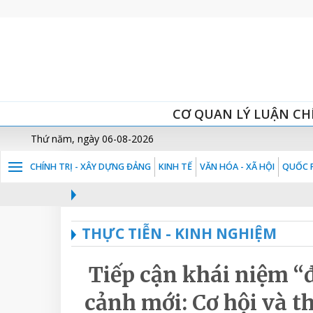
CƠ QUAN LÝ LUẬN CH
Thứ năm, ngày 06-08-2026
CHÍNH TRỊ - XÂY DỰNG ĐẢNG
KINH TẾ
VĂN HÓA - XÃ HỘI
QUỐC P
THỰC TIỄN - KINH NGHIỆM
Tiếp cận khái niệm “đ
cảnh mới: Cơ hội và t