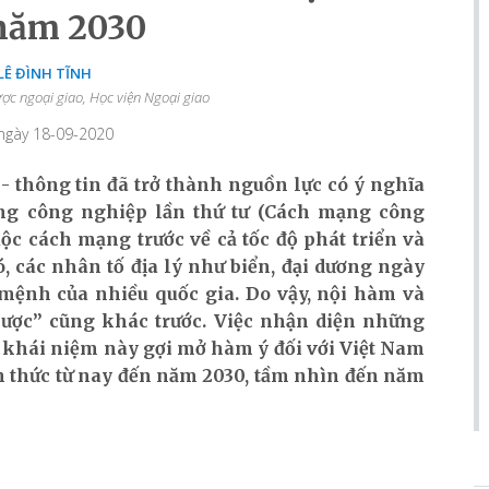
năm 2030
 LÊ ĐÌNH TĨNH
ược ngoại giao, Học viện Ngoại giao
 ngày 18-09-2020
- thông tin đã trở thành nguồn lực có ý nghĩa
ng công nghiệp lần thứ tư (Cách mạng công
ộc cách mạng trước về cả tốc độ phát triển và
, các nhân tố địa lý như biển, đại dương ngày
mệnh của nhiều quốc gia. Do vậy, nội hàm và
 lược” cũng khác trước. Việc nhận diện những
ề khái niệm này gợi mở hàm ý đối với Việt Nam
ch thức từ nay đến năm 2030, tầm nhìn đến năm