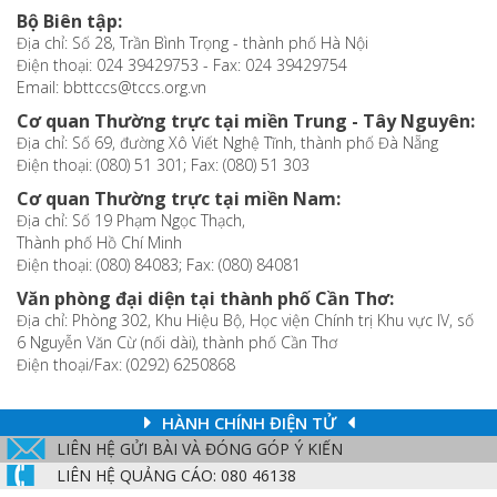
Bộ Biên tập:
Địa chỉ: Số 28, Trần Bình Trọng - thành phố Hà Nội
Điện thoại: 024 39429753 - Fax: 024 39429754
Email: bbttccs@tccs.org.vn
Cơ quan Thường trực tại miền Trung - Tây Nguyên:
Địa chỉ: Số 69, đường Xô Viết Nghệ Tĩnh, thành phố Đà Nẵng
Điện thoại: (080) 51 301; Fax: (080) 51 303
Cơ quan Thường trực tại miền Nam:
Địa chỉ: Số 19 Phạm Ngọc Thạch,
Thành phố Hồ Chí Minh
Điện thoại: (080) 84083; Fax: (080) 84081
Văn phòng đại diện tại thành phố Cần Thơ:
Địa chỉ: Phòng 302, Khu Hiệu Bộ, Học viện Chính trị Khu vực IV, số
6 Nguyễn Văn Cừ (nối dài), thành phố Cần Thơ
Điện thoại/Fax: (0292) 6250868
HÀNH CHÍNH ĐIỆN TỬ
LIÊN HỆ GỬI BÀI VÀ ĐÓNG GÓP Ý KIẾN
LIÊN HỆ QUẢNG CÁO: 080 46138