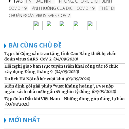
TAG
TỈNH BẮC NINH
PHÒNG, CHỐNG DỊCH BỆNH
COVID-19
ẢNH HƯỞNG CỦA DỊCH COVID-19
THIẾT BỊ
CHUẨN ĐOÁN VIRUS SARS-COV-2
BÀI CÙNG CHỦ ĐỀ
Tạp chí Cộng sản trao tặng tỉnh Cao Bằng thiết bị chẩn
đoán virus SARS-CoV-2
(04/09/2020)
Hội nghị giao ban trực tuyến triển khai công tác tổ chức
xây dựng Đảng tháng 9
(04/09/2020)
Du lịch Hà Nội nỗ lực vượt khó
(03/09/2020)
Kiên định gói giải pháp “vượt khủng hoảng”, PVN nộp
ngân sách nhà nước gần 45 nghìn tỷ đồng
(03/09/2020)
Tập đoàn Dầu khí Việt Nam - Những đóng góp đáng tự hào
(03/09/2020)
MỚI NHẤT