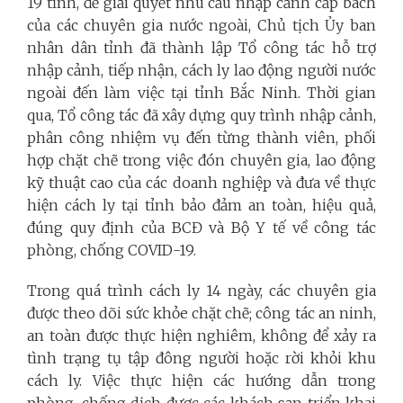
19 tỉnh, để giải quyết nhu cầu nhập cảnh cấp bách
của các chuyên gia nước ngoài, Chủ tịch Ủy ban
nhân dân tỉnh đã thành lập Tổ công tác hỗ trợ
nhập cảnh, tiếp nhận, cách ly lao động người nước
ngoài đến làm việc tại tỉnh Bắc Ninh. Thời gian
qua, Tổ công tác đã xây dựng quy trình nhập cảnh,
phân công nhiệm vụ đến từng thành viên, phối
hợp chặt chẽ trong việc đón chuyên gia, lao động
kỹ thuật cao của các doanh nghiệp và đưa về thực
hiện cách ly tại tỉnh bảo đảm an toàn, hiệu quả,
đúng quy định của BCĐ và Bộ Y tế về công tác
phòng, chống COVID-19.
Trong quá trình cách ly 14 ngày, các chuyên gia
được theo dõi sức khỏe chặt chẽ; công tác an ninh,
an toàn được thực hiện nghiêm, không để xảy ra
tình trạng tụ tập đông người hoặc rời khỏi khu
cách ly. Việc thực hiện các hướng dẫn trong
phòng, chống dịch được các khách sạn triển khai