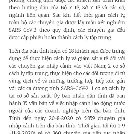
theo hướng dẫn của Bộ Y tế, Sở Y tế và các sở,
ngành liên quan. Sau khi hết thời gian cách ly,
toàn bộ các chuyên gia được lấy mẫu xét nghiệm
SARS-CoV-2 theo quy định, các chuyên gia đều
được cấp phiếu hoàn thành cách ly tập trung.
Trên địa bàn tỉnh hiện có 18 khách sạn được trưng
dụng để thực hiện cách ly và giám sát y tế đối với
các chuyên gia nhập cảnh vào Việt Nam; 2 cơ sở
cách ly tập trung, thực hiện cho các đối tượng đi từ
vùng dịch về và những trường hợp tiếp xúc gần
với các ca dương tính SARS-CoV-2; 1 cơ sở cách ly
tại cơ sở sản xuất. Ủy ban nhân dân tỉnh đã ban
hành 35 văn bản về việc nhập cảnh lao động nước
ngoài của các doanh nghiệp trên địa bàn tỉnh.
Tính đến ngày 20-8-2020 có 5.859 chuyên gia
nhập cảnh trên địa bàn tỉnh. Thời gian tới (từ 1-9
-11-9-2020) sẽ có 360 chuyên gia tiếp tục nhập