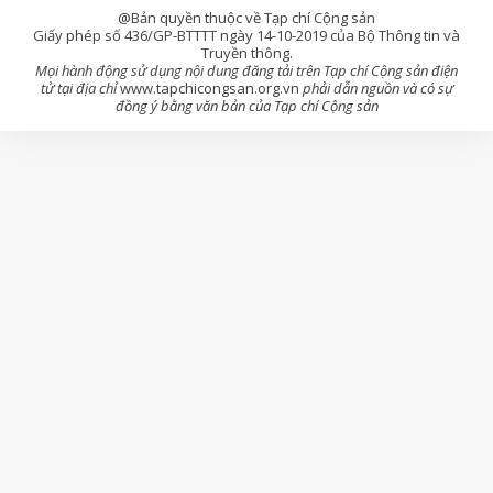
@Bản quyền thuộc về Tạp chí Cộng sản
Giấy phép số 436/GP-BTTTT ngày 14-10-2019 của Bộ Thông tin và
Truyền thông.
Mọi hành động sử dụng nội dung đăng tải trên Tạp chí Cộng sản điện
tử tại địa chỉ
www.tapchicongsan.org.vn
phải dẫn nguồn và có sự
đồng ý bằng văn bản của Tạp chí Cộng sản