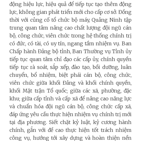
động hiệu lực, hiệu quả để tiếp tục tạo thêm động
lực, không gian phát triển mới cho cấp cơ sở. Đồng
thời với củng cố tổ chức bộ máy, Quảng Ninh tập
trung quan tâm nâng cao chất lượng đội ngũ cán
bộ, công chức, viên chức trong hệ thống chính trị
có đức, có tài, có uy tín, ngang tầm nhiệm vụ. Ban
Chấp hành Đảng bộ tỉnh,
Ban Thường vụ Tỉnh ủy
tiếp tục quan tâm chỉ đạo các cấp ủy, chính quyền
tiếp tục rà soát, sắp xếp, đào tạo, bồi dưỡng, luân
chuyển, bổ nhiệm, biệt phái cán bộ, công chức,
viên chức giữa khối Đảng và khối chính quyền,
khối Mặt trận Tổ quốc; giữa các xã, phường, đặc
khu; giữa cấp tỉnh và cấp xã để nâng cao năng lực
và chuẩn hóa đội ngũ cán bộ, công chức cấp xã,
đáp ứng yêu cầu thực hiện nhiệm vụ chính trị mới
tại địa phương.
Siết chặt kỷ luật, kỷ cương hành
chính, gắn với đề cao thực hiện tốt trách nhiệm
công vụ, hướng tới xây dựng và hoàn thiện nền