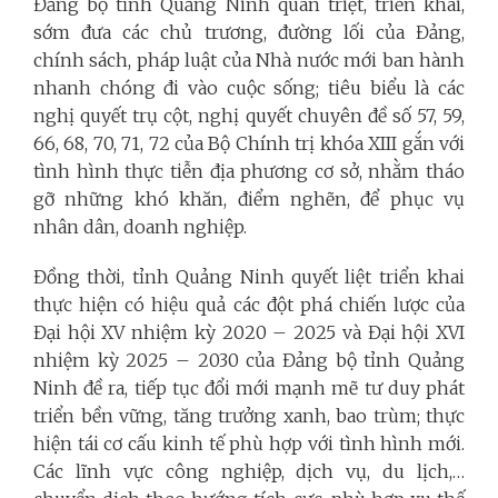
Đảng bộ tỉnh Quảng Ninh quán triệt, triển khai,
sớm đưa các chủ trương, đường lối của Đảng,
chính sách, pháp luật của Nhà nước mới ban hành
nhanh chóng đi vào cuộc sống; tiêu biểu là các
nghị quyết trụ cột, nghị quyết chuyên đề số 57, 59,
66, 68, 70, 71, 72 của Bộ Chính trị khóa XIII gắn với
tình hình thực tiễn địa phương cơ sở, nhằm tháo
gỡ những khó khăn, điểm nghẽn, để phục vụ
nhân dân, doanh nghiệp.
Đồng thời, tỉnh Quảng Ninh quyết liệt triển khai
thực hiện có hiệu quả các đột phá chiến lược của
Đại hội XV nhiệm kỳ 2020 – 2025 và Đại hội XVI
nhiệm kỳ 2025 – 2030 của Đảng bộ tỉnh Quảng
Ninh đề ra, tiếp tục đổi mới mạnh mẽ tư duy phát
triển bền vững, tăng trưởng xanh, bao trùm; thực
hiện tái cơ cấu kinh tế phù hợp với tình hình mới.
Các lĩnh vực công nghiệp, dịch vụ, du lịch,…