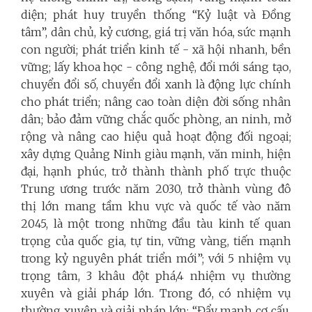
diện; phát huy truyền thống “Kỷ luật và Đồng
tâm”, dân chủ, kỷ cương, giá trị văn hóa, sức mạnh
con người; phát triển kinh tế - xã hội nhanh, bền
vững; lấy khoa học - công nghệ, đổi mới sáng tạo,
chuyển đổi số, chuyển đổi xanh là động lực chính
cho phát triển; nâng cao toàn diện đời sống nhân
dân; bảo đảm vững chắc quốc phòng, an ninh, mở
rộng và nâng cao hiệu quả hoạt động đối ngoại;
xây dựng Quảng Ninh giàu mạnh, văn minh, hiện
đại, hạnh phúc, trở thành thành phố trực thuộc
Trung ương trước năm 2030, trở thành vùng đô
thị lớn mang tầm khu vực và quốc tế vào năm
2045, là một trong những đầu tàu kinh tế quan
trọng của quốc gia, tự tin, vững vàng, tiến mạnh
trong kỷ nguyên phát triển mới”; với 5 nhiệm vụ
trọng tâm, 3 khâu đột phá,4 nhiệm vụ thường
xuyên và giải pháp lớn.
Trong đó, có nhiệm vụ
thường xuyên và giải pháp lớn: “
Đẩy mạnh cơ cấu,