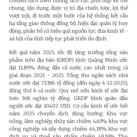
chuyển dịch theo hướng tích cực, phù hợp xu thế
chung, tận dụng được vị trí địa chiến lược, lợi thế
vượt trội, đi trước một bước của hệ thống kết cấu
hạ tầng giao thông đồng bộ, hiện đại; quản lý, huy
động, phân bổ có hiệu quả nguồn lực; đưa kinh tế -
xã hội của tỉnh tiếp tục phát triển ổn định.
Kết quả năm 2025, tốc độ tăng trưởng tổng sản
phẩm trên địa bàn (GRDP) tỉnh Quảng Ninh ước
đạt 11,89%, đứng đầu cả nước, cao nhất trong cả
giai đoạn 2021 - 2025. Tổng thu ngân sách nhà
nước ước đạt 73.386 tỷ đồng (đến ngày 4-12-2025),
đứng thứ 6 cả nước. Quy mô nền kinh tế ước đạt
hơn 368 nghìn tỷ đồng. GRDP bình quân đầu
người ước đạt 10.402 USD. Cơ cấu kinh tế ước hết
năm 2025 chuyển dịch đúng hướng: Khu vực
nông, lâm nghiệp, thủy sản chiếm 4,63%; khu vực
công nghiệp và xây dựng chiếm 46,18%; khu vực
dịch vụ và thuế sản phẩm chiếm 49,19%. Thu