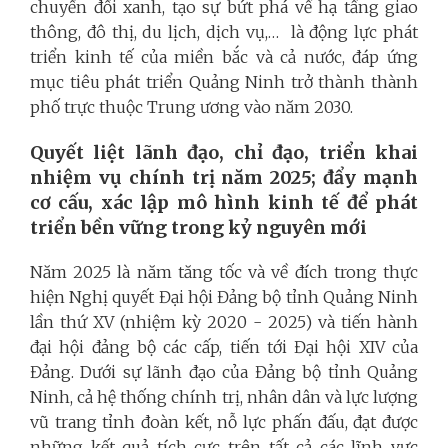
chuyển đổi xanh, tạo sự bứt phá về hạ tầng giao
thông, đô thị, du lịch, dịch vụ,… là động lực phát
triển kinh tế của miền bắc và cả nước, đáp ứng
mục tiêu phát triển Quảng Ninh trở thành thành
phố trực thuộc Trung ương vào năm 2030.
Quyết liệt lãnh đạo, chỉ đạo
,
triển khai
nhiệm vụ chính trị năm 2025; đẩy mạnh
cơ cấu, xác lập
mô hình kinh tế để phát
triển bền vững trong kỷ nguyên mới
Năm 2025 là năm tăng tốc và về đích trong thực
hiện Nghị quyết Đại hội Đảng bộ tỉnh Quảng Ninh
lần thứ XV (nhiệm kỳ 2020 - 2025) và tiến hành
đại hội đảng bộ các cấp, tiến tới Đại hội XIV của
Đảng. Dưới sự lãnh đạo của Đảng bộ tỉnh Quảng
Ninh, cả hệ thống chính trị, nhân dân và lực lượng
vũ trang tỉnh đoàn kết, nỗ lực phấn đấu, đạt được
những kết quả tích cực trên tất cả các lĩnh vực