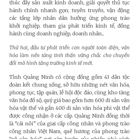
thúc đẩy sản xuất kinh doanh, giải quyết thủ tục
hành chính nhanh gọn; tuyên truyền, vận động
các tầng lớp nhân dân hưởng ứng phong trào
khởi nghiệp, tham gia phát triển kinh tế, đồng
hành cùng doanh nghiệp, doanh nhân...
Thứ hai, đầu tư phát triển con người toàn diện, văn
hóa làm nền tảng tinh thần vững chắc cho chuyển
đổi mô hình tăng trưởng kinh tế mới.
Tỉnh Quảng Ninh có cộng đồng gồm 43 dân tộc
đoàn kết chung sống, sở hữu những nét văn hóa,
phong tục, tập quán, lễ hội độc đáo, cùng kho tàng
văn hóa đồ sộ, quý giá bao gồm hơn 600 di sản văn
hóa vật thể và gần 400 di sản văn hóa phi vật thể
được công nhận ở các cấp. Quảng Ninh đồng thời
là “cái nôi” của giai cấp công nhân và phong trào
công nhân Việt Nam, quê hương của phong trào
“vô sản hóa”, nơi rèn luyện của nhiều nhà cách