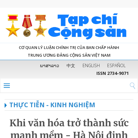
CƠ QUAN LÝ LUẬN CHÍNH TRỊ CỦA BAN CHẤP HÀNH
TRUNG ƯƠNG ĐẢNG CỘNG SẢN VIỆT NAM
ພາສາລາວ
中文
ENGLISH
ESPAÑOL
ISSN 2734-9071
THỰC TIỄN - KINH NGHIỆM
Khi văn hóa trở thành sức
mạnh mềm - Hà Nội định