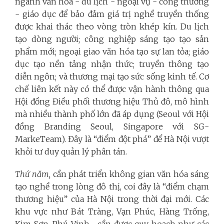
ngành văn hóa - du lịch - ngoại vụ - công thương
- giáo dục để bảo đảm giá trị nghề truyền thống
được khai thác theo vòng tròn khép kín. Du lịch
tạo dòng người; công nghiệp sáng tạo tạo sản
phẩm mới; ngoại giao văn hóa tạo sự lan tỏa; giáo
dục tạo nền tảng nhận thức; truyền thông tạo
diễn ngôn; và thương mại tạo sức sống kinh tế. Cơ
chế liên kết này có thể được vận hành thông qua
Hội đồng Điều phối thương hiệu Thủ đô, mô hình
mà nhiều thành phố lớn đã áp dụng (Seoul với Hội
đồng Branding Seoul, Singapore với SG-
MarkeTeam). Đây là “điểm đột phá” để Hà Nội vượt
khỏi tư duy quản lý phân tán.
Thứ năm,
cần phát triển không gian văn hóa sáng
tạo nghề trong lòng đô thị, coi đây là “điểm chạm
thương hiệu” của Hà Nội trong thời đại mới. Các
khu vực như Bát Tràng, Vạn Phúc, Hàng Trống,
Kim Sơn, Phú Vinh… cần được quy hoạch như các