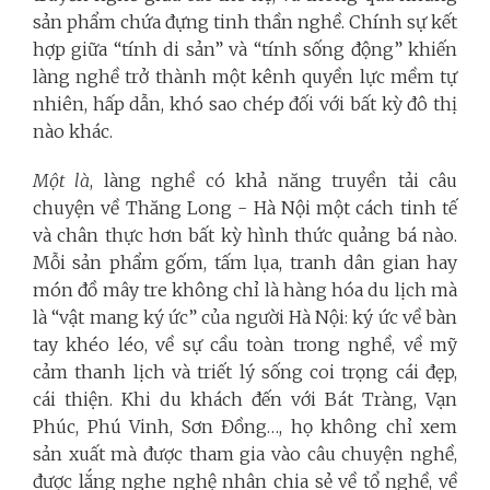
sản phẩm chứa đựng tinh thần nghề. Chính sự kết
hợp giữa “tính di sản” và “tính sống động” khiến
làng nghề trở thành một kênh quyền lực mềm tự
nhiên, hấp dẫn, khó sao chép đối với bất kỳ đô thị
nào khác.
Một là
, làng nghề có khả năng truyền tải câu
chuyện về Thăng Long - Hà Nội một cách tinh tế
và chân thực hơn bất kỳ hình thức quảng bá nào.
Mỗi sản phẩm gốm, tấm lụa, tranh dân gian hay
món đồ mây tre không chỉ là hàng hóa du lịch mà
là “vật mang ký ức” của người Hà Nội: ký ức về bàn
tay khéo léo, về sự cầu toàn trong nghề, về mỹ
cảm thanh lịch và triết lý sống coi trọng cái đẹp,
cái thiện. Khi du khách đến với Bát Tràng, Vạn
Phúc, Phú Vinh, Sơn Đồng…, họ không chỉ xem
sản xuất mà được tham gia vào câu chuyện nghề,
được lắng nghe nghệ nhân chia sẻ về tổ nghề, về