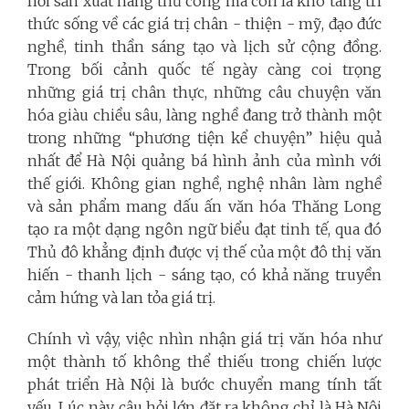
nơi sản xuất hàng thủ công mà còn là kho tàng tri
thức sống về các giá trị chân - thiện - mỹ, đạo đức
nghề, tinh thần sáng tạo và lịch sử cộng đồng.
Trong bối cảnh quốc tế ngày càng coi trọng
những giá trị chân thực, những câu chuyện văn
hóa giàu chiều sâu, làng nghề đang trở thành một
trong những “phương tiện kể chuyện” hiệu quả
nhất để Hà Nội quảng bá hình ảnh của mình với
thế giới. Không gian nghề, nghệ nhân làm nghề
và sản phẩm mang dấu ấn văn hóa Thăng Long
tạo ra một dạng ngôn ngữ biểu đạt tinh tế, qua đó
Thủ đô khẳng định được vị thế của một đô thị văn
hiến - thanh lịch - sáng tạo, có khả năng truyền
cảm hứng và lan tỏa giá trị.
Chính vì vậy, việc nhìn nhận giá trị văn hóa như
một thành tố không thể thiếu trong chiến lược
phát triển Hà Nội là bước chuyển mang tính tất
yếu. Lúc này, câu hỏi lớn đặt ra không chỉ là Hà Nội