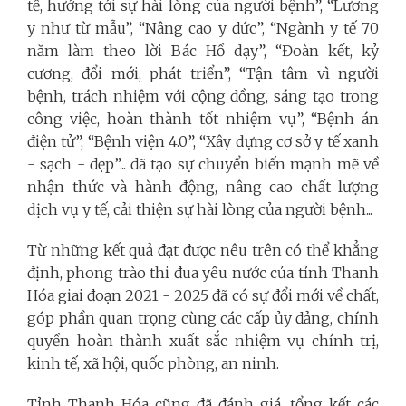
tế, hướng tới sự hài lòng của người bệnh”, “Lương
y như từ mẫu”, “Nâng cao y đức”, “Ngành y tế 70
năm làm theo lời Bác Hồ dạy”, “Đoàn kết, kỷ
cương, đổi mới, phát triển”, “Tận tâm vì người
bệnh, trách nhiệm với cộng đồng, sáng tạo trong
công việc, hoàn thành tốt nhiệm vụ”, “Bệnh án
điện tử”, “Bệnh viện 4.0”, “Xây dựng cơ sở y tế xanh
- sạch - đẹp”... đã tạo sự chuyển biến mạnh mẽ về
nhận thức và hành động, nâng cao chất lượng
dịch vụ y tế, cải thiện sự hài lòng của người bệnh...
Từ những kết quả đạt được nêu trên có thể khẳng
định, phong trào thi đua yêu nước của tỉnh Thanh
Hóa giai đoạn 2021 - 2025 đã có sự đổi mới về chất,
góp phần quan trọng cùng các cấp ủy đảng, chính
quyền hoàn thành xuất sắc nhiệm vụ chính trị,
kinh tế, xã hội, quốc phòng, an ninh.
Tỉnh Thanh Hóa cũng đã đánh giá, tổng kết các