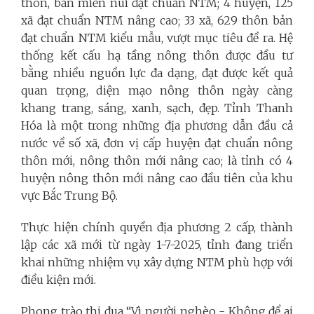
thôn, bản miền núi đạt chuẩn NTM; 4 huyện, 125
xã đạt chuẩn NTM nâng cao; 33 xã, 629 thôn bản
đạt chuẩn NTM kiểu mẫu, vượt mục tiêu đề ra. Hệ
thống kết cấu hạ tầng nông thôn được đầu tư
bằng nhiều nguồn lực đa dạng, đạt được kết quả
quan trọng, diện mạo nông thôn ngày càng
khang trang, sáng, xanh, sạch, đẹp. Tỉnh Thanh
Hóa là một trong những địa phương dẫn đầu cả
nước về số xã, đơn vị cấp huyện đạt chuẩn nông
thôn mới, nông thôn mới nâng cao; là tỉnh có 4
huyện nông thôn mới nâng cao đầu tiên của khu
vực Bắc Trung Bộ.
Thực hiện chính quyền địa phương 2 cấp, thành
lập các xã mới từ ngày 1-7-2025, tỉnh đang triển
khai những nhiệm vụ xây dựng NTM phù hợp với
điều kiện mới.
Phong trào thi đua “Vì người nghèo - Không để ai