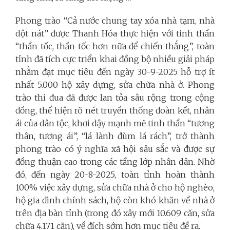
Phong trào “Cả nước chung tay xóa nhà tạm, nhà
dột nát” được Thanh Hóa thực hiện với tinh thần
“thần tốc, thần tốc hơn nữa để chiến thắng”, toàn
tỉnh đã tích cực triển khai đồng bộ nhiều giải pháp
nhằm đạt mục tiêu đến ngày 30-9-2025 hỗ trợ ít
nhất 5.000 hộ xây dựng, sửa chữa nhà ở. Phong
trào thi đua đã được lan tỏa sâu rộng trong cộng
đồng, thể hiện rõ nét truyền thống đoàn kết, nhân
ái của dân tộc, khơi dậy mạnh mẽ tinh thần “tương
thân, tương ái”, “lá lành đùm lá rách”, trở thành
phong trào có ý nghĩa xã hội sâu sắc và được sự
đồng thuận cao trong các tầng lớp nhân dân. Nhờ
đó, đến ngày 20-8-2025, toàn tỉnh hoàn thành
100% việc xây dựng, sửa chữa nhà ở cho hộ nghèo,
hộ gia đình chính sách, hộ còn khó khăn về nhà ở
trên địa bàn tỉnh (trong đó xây mới 10.609 căn, sửa
chữa 4.171 căn), về đích sớm hơn mục tiêu đề ra.