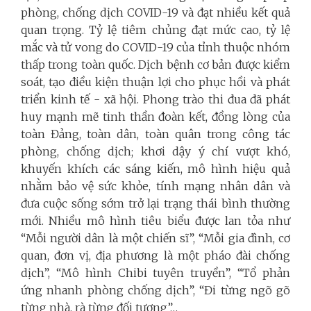
phòng, chống dịch COVID-19 và đạt nhiều kết quả
quan trọng. Tỷ lệ tiêm chủng đạt mức cao, tỷ lệ
mắc và tử vong do COVID-19 của tỉnh thuộc nhóm
thấp trong toàn quốc. Dịch bệnh cơ bản được kiểm
soát, tạo điều kiện thuận lợi cho phục hồi và phát
triển kinh tế - xã hội. Phong trào thi đua đã phát
huy mạnh mẽ tinh thần đoàn kết, đồng lòng của
toàn Đảng, toàn dân, toàn quân trong công tác
phòng, chống dịch; khơi dậy ý chí vượt khó,
khuyến khích các sáng kiến, mô hình hiệu quả
nhằm bảo vệ sức khỏe, tính mạng nhân dân và
đưa cuộc sống sớm trở lại trạng thái bình thường
mới. Nhiều mô hình tiêu biểu được lan tỏa như
“Mỗi người dân là một chiến sĩ”, “Mỗi gia đình, cơ
quan, đơn vị, địa phương là một pháo đài chống
dịch”, “Mô hình Chibi tuyên truyền”, “Tổ phản
ứng nhanh phòng chống dịch”, “Đi từng ngõ gõ
từng nhà, rà từng đối tượng”…