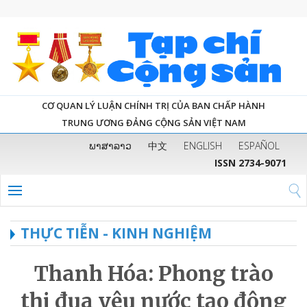
CƠ QUAN LÝ LUẬN CHÍNH TRỊ CỦA BAN CHẤP HÀNH
TRUNG ƯƠNG ĐẢNG CỘNG SẢN VIỆT NAM
ພາສາລາວ
中文
ENGLISH
ESPAÑOL
ISSN 2734-9071
THỰC TIỄN - KINH NGHIỆM
Thanh Hóa: Phong trào
thi đua yêu nước tạo động