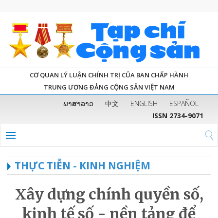
CƠ QUAN LÝ LUẬN CHÍNH TRỊ CỦA BAN CHẤP HÀNH
TRUNG ƯƠNG ĐẢNG CỘNG SẢN VIỆT NAM
ພາສາລາວ
中文
ENGLISH
ESPAÑOL
ISSN 2734-9071
THỰC TIỄN - KINH NGHIỆM
Xây dựng chính quyền số,
kinh tế số - nền tảng để