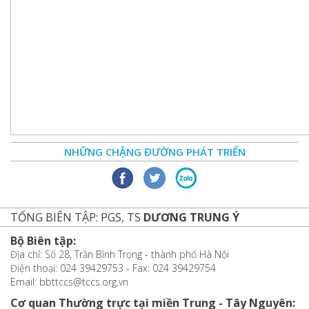
NHỮNG CHẶNG ĐƯỜNG PHÁT TRIỂN
TỔNG BIÊN TẬP: PGS, TS
DƯƠNG TRUNG Ý
Bộ Biên tập:
Địa chỉ: Số 28, Trần Bình Trọng - thành phố Hà Nội
Điện thoại: 024 39429753 - Fax: 024 39429754
Email: bbttccs@tccs.org.vn
Cơ quan Thường trực tại miền Trung - Tây Nguyên: