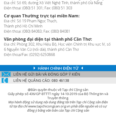
Địa chỉ: Số 69, đường Xô Viết Nghệ Tĩnh, thành phố Đà Nẵng
Điện thoại: (080) 51 301; Fax: (080) 51 303
Cơ quan Thường trực tại miền Nam:
Địa chỉ: Số 19 Phạm Ngọc Thạch,
Thành phố Hồ Chí Minh
Điện thoại: (080) 84083; Fax: (080) 84081
Văn phòng đại diện tại thành phố Cần Thơ:
Địa chỉ: Phòng 302, Khu Hiệu Bộ, Học viện Chính trị Khu vực IV, số
6 Nguyễn Văn Cừ (nối dài), thành phố Cần Thơ
Điện thoại/Fax: (0292) 6250868
HÀNH CHÍNH ĐIỆN TỬ
LIÊN HỆ GỬI BÀI VÀ ĐÓNG GÓP Ý KIẾN
LIÊN HỆ QUẢNG CÁO: 080 46138
@Bản quyền thuộc về Tạp chí Cộng sản
Giấy phép số 436/GP-BTTTT ngày 14-10-2019 của Bộ Thông tin và
Truyền thông.
Mọi hành động sử dụng nội dung đăng tải trên Tạp chí Cộng sản điện
tử tại địa chỉ
www.tapchicongsan.org.vn
phải dẫn nguồn và có sự
đồng ý bằng văn bản của Tạp chí Cộng sản