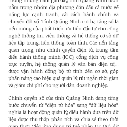
Trong những năm gần đây, tỉnh Quảng Ninh luôn
nằm trong nhóm địa phương dẫn đầu cả nước về
năng lực cạnh tranh, cải cách hành chính và
chuyển đổi số. Tỉnh Quảng Ninh coi hạ tầng số là
nền móng của phát triển, ưu tiên đầu tư cho công
nghệ thông tin, viễn thông và hệ thống cơ sở dữ
liệu tập trung, liên thông toàn tỉnh. Các nền tảng
quan trọng, như chính quyền điện tử, trung tâm
điều hành thông minh (IOC), cổng dịch vụ công
trực tuyến, hệ thống quản lý văn bản điện tử,…
được vận hành đồng bộ từ tỉnh đến cơ sở, góp
phần nâng cao hiệu quả quản lý, rút ngắn thời gian
và giảm chi phí cho người dân, doanh nghiệp.
Chính quyền số của tỉnh Quảng Ninh đang từng
bước chuyển từ “điện tử hóa” sang “dữ liệu hóa”,
nghĩa là hoạt động quản lý, điều hành dựa trên dữ
liệu được thu thập, phân tích và chia sẻ theo thời
gian thực. Việc ứng dụng trí tuệ nhân tạo (AI), dữ