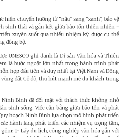
c hiện chuyển hướng từ “nâu” sang “xanh”, bảo vệ
ịch sinh thái và gắn kết giữa bảo tồn thiên nhiên -
 triển xuyên suốt qua nhiều nhiệm kỳ, được cụ thể
ng đồng bộ.
ược UNESCO ghi danh là Di sản Văn hóa và Thiên
xem là bước ngoặt lớn nhất trong hành trình phát
n hỗn hợp đầu tiên và duy nhất tại Việt Nam và Đông
a vùng đất Cố đô, thu hút mạnh mẽ du khách trong
h Ninh Bình đã đối mặt với thách thức không nhỏ
dân sinh sống. Việc cân bằng giữa bảo tồn và phát
. Quy hoạch Ninh Bình lựa chọn mô hình phát triển
 các hành lang phát triển, các nhiệm vụ trọng tâm,
, gồm: 1- Lấy du lịch, công nghiệp văn hóa gắn với