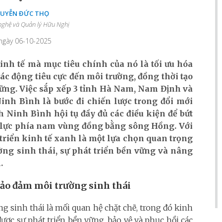
GUYỄN ĐỨC THỌ
nghệ và Quản lý Hữu Nghị
 ngày 06-10-2025
nh tế mà mục tiêu chính của nó là tối ưu hóa
ác động tiêu cực đến môi trường, đồng thời tạo
vững. Việc sắp xếp 3 tỉnh Hà Nam, Nam Định và
inh Bình là bước đi chiến lược trong đổi mới
h Ninh Bình hội tụ đầy đủ các điều kiện để bứt
g lực phía nam vùng đồng bằng sông Hồng. Với
 triển kinh tế xanh là một lựa chọn quan trọng
ng sinh thái, sự phát triển bền vững và nâng
.
bảo đảm môi trường sinh thái
g sinh thái là mối quan hệ chặt chẽ, trong đó kinh
được sự phát triển bền vững, bảo vệ và phục hồi các