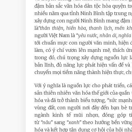
đậm bản sắc văn hóa dân tộc hòa quyện tr
nhiều năm qua tỉnh Ninh Bình tập trung n
xây dựng con người Ninh Bình mang đậm n
là
“thân thiện, hiền hòa, thanh lịch, mến k
người Việt Nam là
“yêu nước, nhân ái, nghĩa 
tới chuẩn mực con người văn minh, hiện đại
làm, có ý chí vươn lên mạnh mẽ, thích ứn
trong đó, chú trọng xây dựng nguồn lực lã
bản lĩnh, đủ năng lực phát hiện vấn đề v
chuyển mọi tiềm năng thành hiện thực, ch
Với ý nghĩa là nguồn lực cho phát triển, c
sản thiên nhiên văn hóa thế giới của quần
hóa và đã trở thành biểu tượng, “sức mạn
vùng đất, con người nơi đây đến bạn bè t
ngành kinh tế mũi nhọn, đóng góp t
từ
“nâu”
sang
“xanh”
theo hướng bền vững 
hóa và kết hợp tận dụng cơ hội của hội n