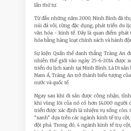
lần thứ tư.
Từ đầu những năm 2000, Ninh Bình đã thự
núi đá vôi, rừng đặc dụng, phát triển du l
văn hóa - kinh tế. Đây là quan điểm phát
hóa bằng hàng loạt chính sách và hành độ
Sự kiện Quần thể danh thắng Tràng An đ
nhiên thế giới vào ngày 25-6-2014 được 
triển du lịch xanh tại Ninh Bình. Là Di sả
Nam Á, Tràng An trở thành biểu tượng củ
nước và quốc tế.
Ngay sau khi di sản được công nhận, tỉn
khi vùng lõi của nó có hơn 14.000 người 
triển được xác định là nhiệm vụ sống còn
"xanh" dựa trên các ngành kinh tế trụ cột,
đột phá. Trong đó, 4 ngành kinh tế trụ cột