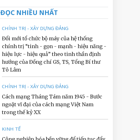
ĐỌC NHIỀU NHẤT
CHÍNH TRỊ - XÂY DỰNG ĐẢNG
Đổi mới tổ chức bộ máy của hệ thống
chính trị “tinh - gọn - mạnh - hiệu năng -
hiệu lực - hiệu quả” theo tinh thần định
hướng của Đồng chí GS, TS, Tổng Bí thư
Tô Lâm
CHÍNH TRỊ - XÂY DỰNG ĐẢNG
Cách mạng Tháng Tám năm 1945 - Bước
ngoặt vĩ đại của cách mạng Việt Nam
trong thế kỷ XX
KINH TẾ
Công nghiệp hóa bền vững để tiếp tục đẩy