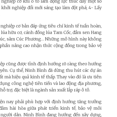
 nghiệp cơ khí ô tô làm động lực thúc đẩy một số
khởi nghiệp đổi mới sáng tạo làm đột phá; 4- Lấy
.
nghiệp cơ bản đáp ứng tiêu chí kinh tế tuần hoàn,
 lúa hữu cơ, cánh đồng lúa Tam Cốc, đầm sen Hang
 cúc, sâm Cúc Phương… Những mô hình này không
p phần nâng cao nhận thức cộng đồng trong bảo vệ
iệp cũng được tỉnh định hướng rõ ràng theo hướng
guyên. Cụ thể, Ninh Bình đã dừng thu hút các dự án
t mà hiệu quả kinh tế thấp. Thay vào đó là ưu tiên
ử dụng công nghệ tiên tiến và lao động địa phương,
 trợ, đặc biệt là ngành sản xuất lắp ráp ô tô.
iện nay phải phù hợp với định hướng tăng trưởng
đảm hài hòa giữa phát triển kinh tế, bảo vệ môi
 người dân. Ninh Bình đang hướng đến xây dựng,