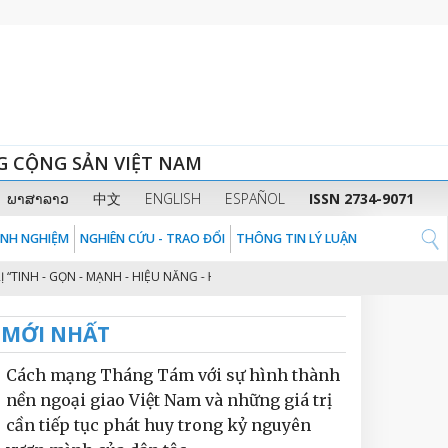
G CỘNG SẢN VIỆT NAM
ພາສາລາວ
中文
ENGLISH
ESPAÑOL
ISSN 2734-9071
KINH NGHIỆM
NGHIÊN CỨU - TRAO ĐỔI
THÔNG TIN LÝ LUẬN
 - GỌN - MẠNH - HIỆU NĂNG - HIỆU LỰC - HIỆU QUẢ” THEO TINH THẦN ĐỊNH
MỚI NHẤT
Cách mạng Tháng Tám với sự hình thành
nền ngoại giao Việt Nam và những giá trị
cần tiếp tục phát huy trong kỷ nguyên