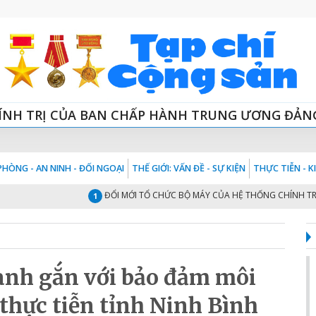
ÍNH TRỊ CỦA BAN CHẤP HÀNH TRUNG ƯƠNG ĐẢN
HÒNG - AN NINH - ĐỐI NGOẠI
THẾ GIỚI: VẤN ĐỀ - SỰ KIỆN
THỰC TIỄN - 
ĐỔI MỚI TỔ CHỨC BỘ MÁY CỦA HỆ THỐNG CHÍNH TRỊ “TINH
1
xanh gắn với bảo đảm môi
 thực tiễn tỉnh Ninh Bình