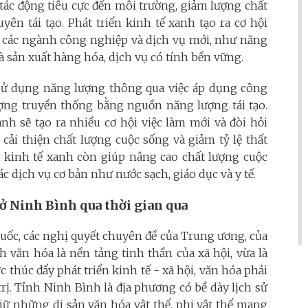
tác động tiêu cực đến môi trường, giảm lượng chất
ên tái tạo. Phát triển kinh tế xanh tạo ra cơ hội
o các ngành công nghiệp và dịch vụ mới, như năng
 và sản xuất hàng hóa, dịch vụ có tính bền vững.
 sử dụng năng lượng thông qua việc áp dụng công
ượng truyền thống bằng nguồn năng lượng tái tạo.
nh sẽ tạo ra nhiều cơ hội việc làm mới và đòi hỏi
cải thiện chất lượng cuộc sống và giảm tỷ lệ thất
a kinh tế xanh còn giúp nâng cao chất lượng cuộc
c dịch vụ cơ bản như nước sạch, giáo dục và y tế.
ở Ninh Bình qua thời gian qua
quốc, các nghị quyết chuyên đề của Trung ương, của
h văn hóa là nền tảng tinh thần của xã hội, vừa là
c thúc đẩy phát triển kinh tế - xã hội, văn hóa phải
rị. Tỉnh Ninh Bình là địa phương có bề dày lịch sử
giữ những di sản văn hóa vật thể, phi vật thể mang