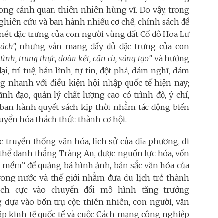
ong cảnh quan thiên nhiên hùng vĩ. Do vậy, trong
ghiên cứu và ban hành nhiều cơ chế, chính sách để
ét đặc trưng của con người vùng đất Cố đô Hoa Lư
hách”,
nhưng vẫn
mang đầy đủ đặc trưng của con
tình, trung thực, đoàn kết, cần cù, sáng tạo”
và hướng
, trí tuệ, bản lĩnh, tự tin, đột phá, dám nghĩ, dám
g nhanh với điều kiện hội nhập quốc tế hiện nay;
nh đạo, quản lý chất lượng cao có trình độ, ý chí,
à ban hành quyết sách kịp thời nhằm tác động biến
uyển hóa thách thức thành cơ hội.
ác truyền thống văn hóa, lịch sử của địa phương, di
 thể danh thắng Tràng An, được nguồn lực hóa, vốn
h mềm” để quảng bá hình ảnh, bản sắc văn hóa của
rong nước và thế giới nhằm đưa du lịch trở thành
ích cực vào chuyển đổi mô hình tăng trưởng
dựa vào bốn trụ cột: thiên nhiên, con người, văn
hập kinh tế quốc tế và cuộc Cách mạng công nghiệp