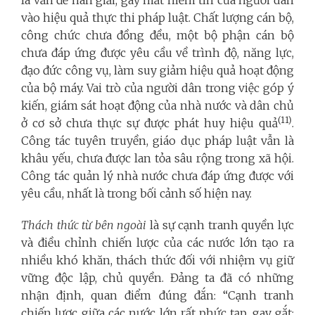
là vấn đề nan giải, gây mất niềm tin của người dân
vào hiệu quả thực thi pháp luật. Chất lượng cán bộ,
công chức chưa đồng đều, một bộ phận cán bộ
chưa đáp ứng được yêu cầu về trình độ, năng lực,
đạo đức công vụ, làm suy giảm hiệu quả hoạt động
của bộ máy. Vai trò của người dân trong việc góp ý
kiến, giám sát hoạt động của nhà nước và dân chủ
(11)
ở cơ sở chưa thực sự được phát huy hiệu quả
.
Công tác tuyên truyền, giáo dục pháp luật vẫn là
khâu yếu, chưa được lan tỏa sâu rộng trong xã hội.
Công tác quản lý nhà nước chưa đáp ứng được với
yêu cầu, nhất là trong bối cảnh số hiện nay.
Thách thức từ bên ngoài
là sự cạnh tranh quyền lực
và điều chỉnh chiến lược của các nước lớn tạo ra
nhiều khó khăn, thách thức đối với nhiệm vụ giữ
vững độc lập, chủ quyền. Đảng ta đã có những
nhận định, quan điểm đúng đắn: “Cạnh tranh
chiến lược giữa các nước lớn rất phức tạp, gay gắt;