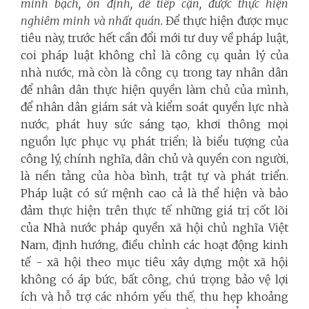
minh bạch, ổn định, dễ tiếp cận, được thực hiện
nghiêm minh và nhất quán.
Để thực hiện được mục
tiêu này, trước hết cần đổi mới tư duy về pháp luật,
coi pháp luật không chỉ là công cụ quản lý của
nhà nước, mà còn là công cụ trong tay nhân dân
để nhân dân thực hiện quyền làm chủ của mình,
để nhân dân giám sát và kiểm soát quyền lực nhà
nước, phát huy sức sáng tạo, khơi thông mọi
nguồn lực phục vụ phát triển; là biểu tượng của
công lý, chính nghĩa, dân chủ và quyền con người,
là nền tảng của hòa bình, trật tự và phát triển.
Pháp luật có sứ mệnh cao cả là thể hiện và bảo
đảm thực hiện trên thực tế những giá trị cốt lõi
của Nhà nước pháp quyền xã hội chủ nghĩa Việt
Nam, định hướng, điều chỉnh các hoạt động kinh
tế - xã hội theo mục tiêu xây dựng một xã hội
không có áp bức, bất công, chú trọng bảo vệ lợi
ích và hỗ trợ các nhóm yếu thế, thu hẹp khoảng