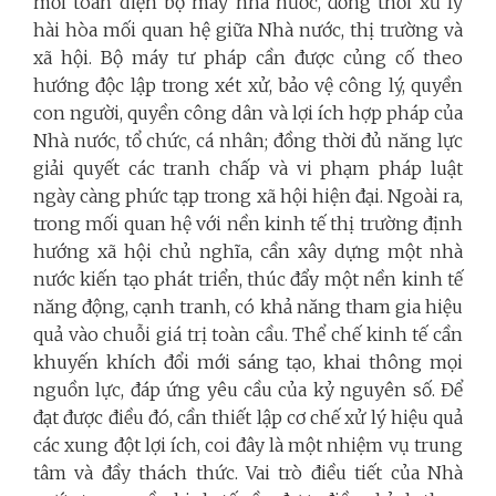
mới toàn diện bộ máy nhà nước, đồng thời xử lý
hài hòa mối quan hệ giữa Nhà nước, thị trường và
xã hội. Bộ máy tư pháp cần được củng cố theo
hướng độc lập trong xét xử, bảo vệ công lý, quyền
con người, quyền công dân và lợi ích hợp pháp của
Nhà nước, tổ chức, cá nhân; đồng thời đủ năng lực
giải quyết các tranh chấp và vi phạm pháp luật
ngày càng phức tạp trong xã hội hiện đại. Ngoài ra,
trong mối quan hệ với nền kinh tế thị trường định
hướng xã hội chủ nghĩa,
cần xây dựng một nhà
nước kiến tạo phát triển, thúc đẩy một nền kinh tế
năng động, cạnh tranh, có khả năng tham gia hiệu
quả vào chuỗi giá trị toàn cầu. Thể chế kinh tế cần
khuyến khích đổi mới sáng tạo, khai thông mọi
nguồn lực, đáp ứng yêu cầu của kỷ nguyên số. Để
đạt được điều đó, cần thiết lập cơ chế xử lý hiệu quả
các xung đột lợi ích, coi đây là một nhiệm vụ trung
tâm và đầy thách thức. Vai trò điều tiết của Nhà