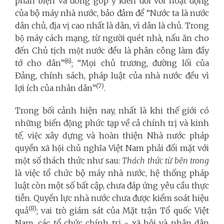
phản biện và đóng góp ý kiến đối với hoạt động
của bộ máy nhà nước, bảo đảm để “Nước ta là nước
dân chủ, địa vị cao nhất là dân, vì dân là chủ. Trong
bộ máy cách mạng, từ người quét nhà, nấu ăn cho
đến Chủ tịch một nước đều là phân công làm đầy
(6)
tớ cho dân”
; “Mọi chủ trương, đường lối của
Đảng, chính sách, pháp luật của nhà nước đều vì
(7)
lợi ích của nhân dân”
.
Trong bối cảnh hiện nay, nhất là khi thế giới có
những biến động phức tạp về cả chính trị và kinh
tế, việc xây dựng và hoàn thiện Nhà nước pháp
quyền xã hội chủ nghĩa Việt Nam phải đối mặt với
một số thách thức như sau:
Thách thức từ bên trong
là việc tổ chức bộ máy nhà nước, hệ thống pháp
luật còn một số bất cập, chưa đáp ứng yêu cầu thực
tiễn. Quyền lực nhà nước chưa được kiểm soát hiệu
(8)
quả
; vai trò giám sát của Mặt trận Tổ quốc Việt
Nam, các tổ chức chính trị - xã hội và nhân dân