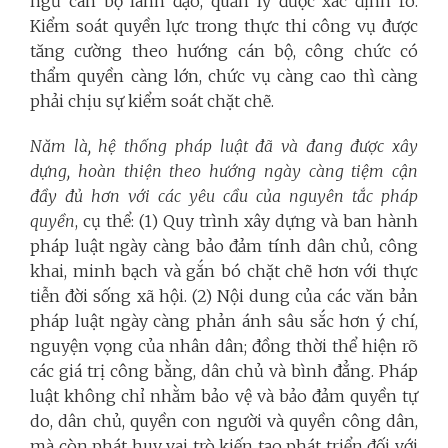
ngũ cán bộ lãnh đạo, quản lý được xác định rõ.
Kiểm soát quyền lực trong thực thi công vụ được
tăng cường theo hướng cán bộ, công chức có
thẩm quyền càng lớn, chức vụ càng cao thì càng
phải chịu sự kiểm soát chặt chẽ.
Năm là, hệ thống pháp luật đã và đang được xây
dựng, hoàn thiện theo hướng ngày càng tiệm cận
đầy đủ hơn với các yêu cầu của nguyên tắc pháp
quyền
, cụ thể: (1) Quy trình xây dựng và ban hành
pháp luật ngày càng bảo đảm tính dân chủ, công
khai, minh bạch và gắn bó chặt chẽ hơn với thực
tiễn đời sống xã hội. (2) Nội dung của các văn bản
pháp luật ngày càng phản ánh sâu sắc hơn ý chí,
nguyện vọng của nhân dân; đồng thời thể hiện rõ
các giá trị công bằng, dân chủ và bình đẳng. Pháp
luật không chỉ nhằm bảo vệ và bảo đảm quyền tự
do, dân chủ, quyền con người và quyền công dân,
mà còn phát huy vai trò kiến tạo phát triển đối với