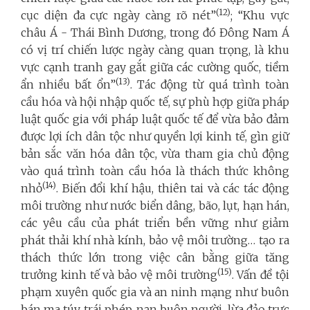
(12)
cục diện đa cực ngày càng rõ nét”
; “Khu vực
châu Á - Thái Bình Dương, trong đó Đông Nam Á
có vị trí chiến lược ngày càng quan trọng, là khu
vực cạnh tranh gay gắt giữa các cường quốc, tiềm
(13)
ẩn nhiều bất ổn”
. Tác động từ quá trình toàn
cầu hóa và hội nhập quốc tế, sự phù hợp giữa pháp
luật quốc gia với pháp luật quốc tế để vừa bảo đảm
được lợi ích dân tộc như quyền lợi kinh tế, gìn giữ
bản sắc văn hóa dân tộc, vừa tham gia chủ động
vào quá trình toàn cầu hóa là thách thức không
(14)
nhỏ
. Biến đổi khí hậu, thiên tai và các tác động
môi trường như nước biển dâng, bão, lụt, hạn hán,
các yêu cầu của phát triển bền vững như giảm
phát thải khí nhà kính, bảo vệ môi trường… tạo ra
thách thức lớn trong việc cân bằng giữa tăng
(15)
trưởng kinh tế và bảo vệ môi trường
. Vấn đề tội
phạm xuyên quốc gia và an ninh mạng như buôn
bán ma túy trái phép, nạn buôn người, lừa đảo trực