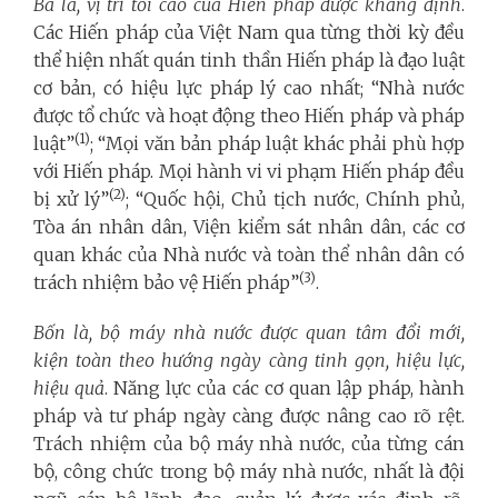
Ba là, vị trí tối cao của Hiến pháp được khẳng định
.
Các Hiến pháp của Việt Nam qua từng thời kỳ đều
thể hiện nhất quán tinh thần Hiến pháp là đạo luật
cơ bản, có hiệu lực pháp lý cao nhất; “Nhà nước
được tổ chức và hoạt động theo Hiến pháp và pháp
(1)
luật”
; “Mọi văn bản pháp luật khác phải phù hợp
với Hiến pháp. Mọi hành vi vi phạm Hiến pháp đều
(2)
bị xử lý”
; “Quốc hội, Chủ tịch nước, Chính phủ,
Tòa án nhân dân, Viện kiểm sát nhân dân, các cơ
quan khác của Nhà nước và toàn thể nhân dân có
(3)
trách nhiệm bảo vệ Hiến pháp”
.
Bốn là, bộ máy nhà nước được quan tâm đổi mới,
kiện toàn theo hướng ngày càng tinh gọn, hiệu lực,
hiệu quả
. Năng lực của các cơ quan lập pháp, hành
pháp và tư pháp ngày càng được nâng cao rõ rệt.
Trách nhiệm của bộ máy nhà nước, của từng cán
bộ, công chức trong bộ máy nhà nước, nhất là đội